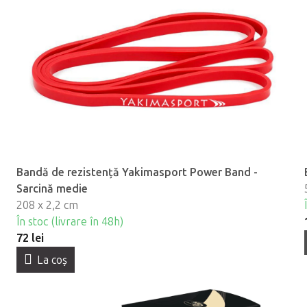
Bandă de rezistență Yakimasport Power Band -
Sarcină medie
208 x 2,2 cm
În stoc (livrare în 48h)
72 lei
La coş