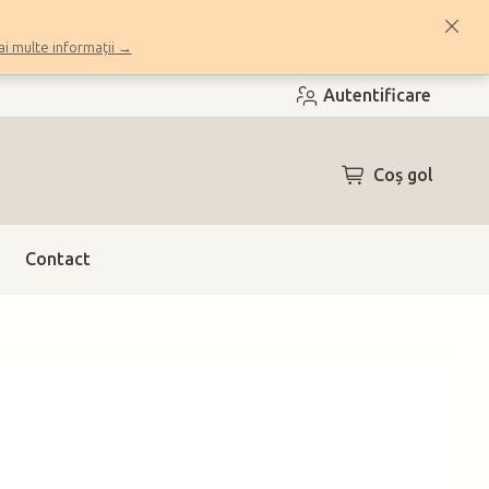
i multe informații →
Autentificare
COŞ
Coş gol
DE
CUMPĂRĂTUR
Contact
h)
(7 buc.)