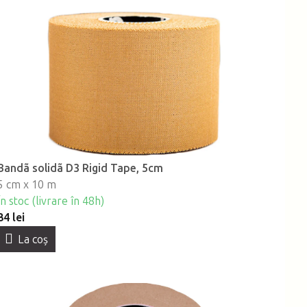
Bandã solidã D3 Rigid Tape, 5cm
5 cm x 10 m
În stoc (livrare în 48h)
34 lei
La coş