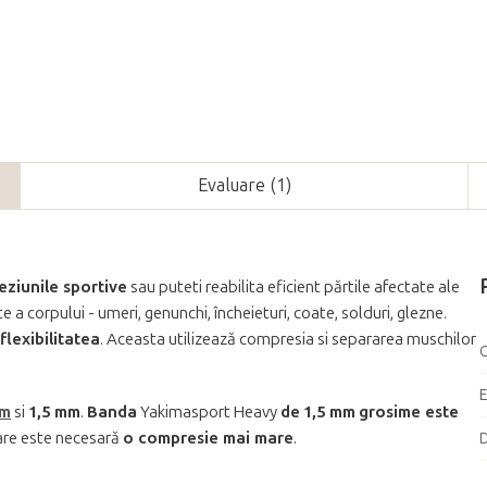
Evaluare (1)
leziunile sportive
sau puteti reabilita eficient părtile afectate ale
 a corpului - umeri, genunchi, încheieturi, coate, solduri, glezne.
flexibilitatea
. Aceasta utilizează compresia si separarea muschilor
G
mm
si
1,5 mm
.
Banda
Yakimasport Heavy
de
1,5 mm
grosime este
 care este necesară
o compresie mai mare
.
D