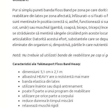
Pur si simplu puneti banda Floss Band pe zona pe care doriti să
reabilitare din latex pe zona afectată, înfăsurati-o si fixati-o 
sunt mentinute în pozitia corectă si, astfel, functionează si 
cot, umăr) sau muschiul (gambă, coapsă, biceps, triceps) încep
se străduieste să mentină sângele circulând prin aceste locuri 
articulatiilor. Datorită acestui efort, substantele care se dep
eliminate din organism si, dimpotrivă, părtile în care nutrient
Notă: Nu trebuie să utilizati banda de reabilitare pe cap si g
Caracteristici ale Yakimasport Floss Band Heavy:
dimensiuni: 5,1 cm x 2,1 m
albastrul HEAVY are o rezistentă mai mare
banda elastica din latex
utilizare înainte sau după antrenament
poate fi parte a unui program de reabilitare
utilizare pe orice parte a corpului
reduce durerea în timpul miscării
relaxează muschii rigidi