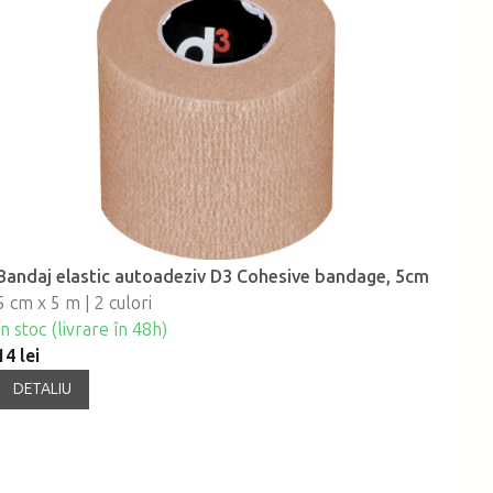
Bandaj elastic autoadeziv D3 Cohesive bandage, 5cm
5 cm x 5 m | 2 culori
În stoc (livrare în 48h)
14 lei
DETALIU