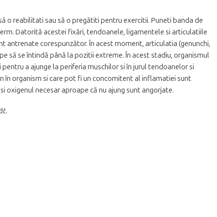
 o reabilitati sau să o pregătiti pentru exercitii. Puneti banda de
ferm. Datorită acestei fixări, tendoanele, ligamentele si articulatiile
sunt antrenate corespunzător. În acest moment, articulatia (genunchi,
e să se întindă până la pozitii extreme. În acest stadiu, organismul
pentru a ajunge la periferia muschilor si în jurul tendoanelor si
un în organism si care pot fi un concomitent al inflamatiei sunt
ii si oxigenul necesar aproape că nu ajung sunt angorjate.
ât.