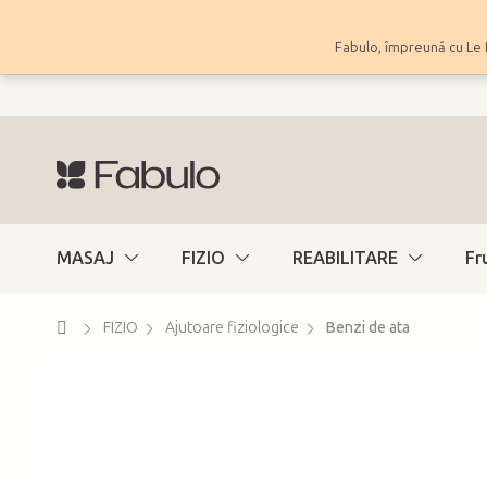
Treci
la
Fabulo, împreună cu Le 
conținut
MASAJ
FIZIO
REABILITARE
Fr
Acasă
FIZIO
Ajutoare fiziologice
Benzi de ata