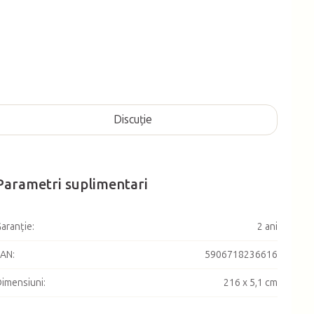
Discuţie
Parametri suplimentari
aranţie
:
2 ani
EAN
:
5906718236616
imensiuni
:
216 x 5,1 cm