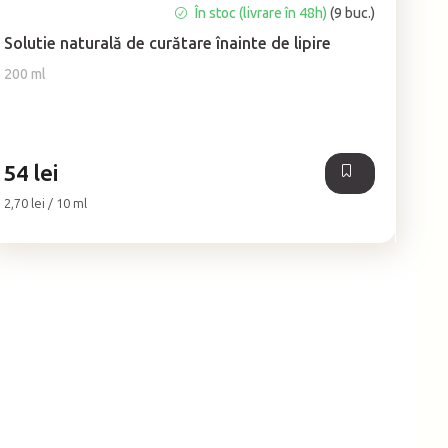
Evaluarea
În stoc (livrare în 48h)
(9 buc.)
medie
Solutie naturală de curătare înainte de lipire
a
produsului
200 ml
este
5,0
din
5
54 lei
stele.
Evaluare
2,70 lei / 10 ml
preţ: