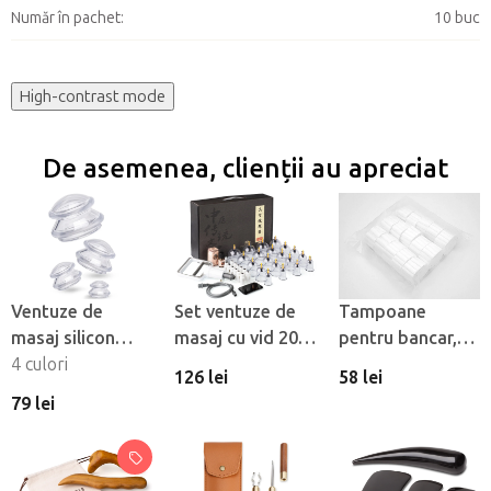
Număr în pachet
:
10 buc
High-contrast mode
De asemenea, clienții au apreciat
Ventuze de
Set ventuze de
Tampoane
masaj silicon
masaj cu vid 20
pentru bancar,
Fabulo
4 culori
buc
450 buc
126 lei
58 lei
Mushroom - set,
79 lei
4 buc