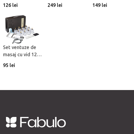
buc
Fabulo Luxury 19
de 24 buc
126 lei
249 lei
149 lei
buc
Set ventuze de
masaj cu vid 12
buc
95 lei
S