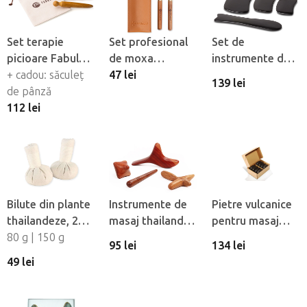
Set terapie
Set profesional
Set de
picioare Fabulo
de moxa
instrumente de
Set terapie, 3
+ cadou: săculeț
NonDolens® cu
47 lei
masaj
139 lei
buc
de pânză
suport și racletă
NonDolens® Gua
112 lei
Sha - Corn de
bivol
Bilute din plante
Instrumente de
Pietre vulcanice
thailandeze, 2
masaj thailandez
pentru masaj
buc
80 g | 150 g
din lemn, 4 buc
Fabulo Large, 8
95 lei
134 lei
buc
49 lei