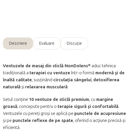
Informaţii detaliate
Întreabă
Descriere
Evaluare
Discuţie
Ventuzele de masaj din sticlă NonDolens®
aduc tehnica
tradițională a
terapiei cu ventuze
într-o formă
modernă și de
înaltă calitate
, susținând
circulația sângelui
,
detoxifierea
naturală
și
relaxarea musculară
.
Setul conține
10 ventuze de sticlă premium
, cu
margine
groasă
, concepute pentru o
terapie sigură și confortabilă
.
Ventuzele cu pereți groși se aplică pe
punctele de acupresiune
și pe
punctele reflexe de pe spate
, oferind o acțiune precisă și
eficientă.