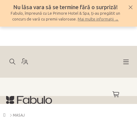
Treci
Nu lăsa vara să se termine fără o surpriză!
la
Fabulo, împreună cu Le Primore Hotel & Spa, ți-au pregătit un
conținut
concurs de vară cu premii valoroase.
Mai multe informații →
COŞ
DE
CUMPĂRĂ
Acasă
MASAJ