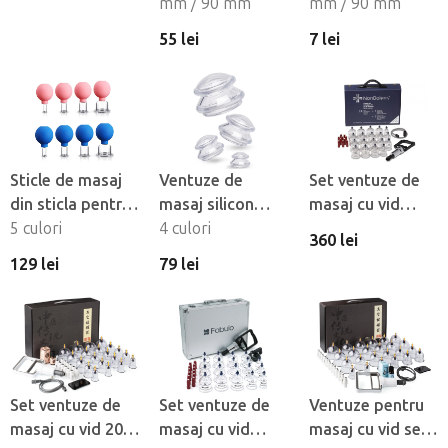
cu perete gros -
perete subtire
mm / 90 mm
cu perete gros
mm / 90 mm
set de 16 buc
55 lei
7 lei
Sticle de masaj
Ventuze de
Set ventuze de
din sticla pentru
masaj silicon
masaj cu vid
fata si corp, set
5 culori
Fabulo
4 culori
NonDolens 19
360 lei
de 4
Mushroom - set,
buc
129 lei
79 lei
4 buc
Set ventuze de
Set ventuze de
Ventuze pentru
masaj cu vid 20
masaj cu vid
masaj cu vid set