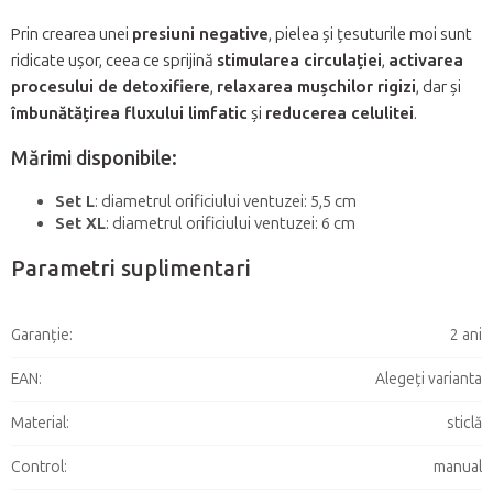
Prin crearea unei
presiuni negative
, pielea și țesuturile moi sunt
ridicate ușor, ceea ce sprijină
stimularea circulației
,
activarea
procesului de detoxifiere
,
relaxarea mușchilor rigizi
, dar și
îmbunătățirea fluxului limfatic
și
reducerea celulitei
.
Mărimi disponibile:
Set L
: diametrul orificiului ventuzei: 5,5 cm
Set XL
: diametrul orificiului ventuzei: 6 cm
Parametri suplimentari
Garanţie
:
2 ani
EAN
:
Alegeţi varianta
Material
:
sticlă
Control
:
manual