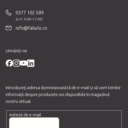
u
b
0377 102 589
s
o
info@fabulo.ro
l
Urmăriți-ne
Introduceţi adresa dumneavoastră de e-mail şi vă vom trimite
informaţii despre produsele noi disponibile în magazinul
nostru virtual.
Adresă de e-mail