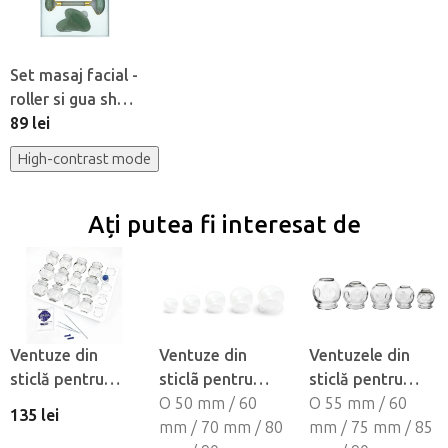
Set masaj facial -
roller si gua sha
Jadeite
89 lei
High-contrast mode
Ați putea fi interesat de
Ventuze din
Ventuze din
Ventuzele din
sticlă pentru
sticlã pentru
sticlă pentru
terapie cu
terapia cu
O 50 mm / 60
terapie cu
O 55 mm / 60
135 lei
ventuze Fabulo -
ventuze - cu
mm / 70 mm / 80
ventuze Fabulo -
mm / 75 mm / 85