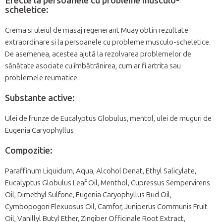
Efecte la persoanele cu probleme musculo-
scheletice:
Crema si uleiul de masaj regenerant Muay obtin rezultate
extraordinare si la persoanele cu probleme musculo-scheletice.
De asemenea, acestea ajută la rezolvarea problemelor de
sănătate asociate cu îmbătrânirea, cum ar fi artrita sau
problemele reumatice.
Substante active:
Ulei de frunze de Eucalyptus Globulus, mentol, ulei de muguri de
Eugenia Caryophyllus
Compozitie:
Paraffinum Liquidum, Aqua, Alcohol Denat, Ethyl Salicylate,
Eucalyptus Globulus Leaf Oil, Menthol, Cupressus Sempervirens
Oil, Dimethyl Sulfone, Eugenia Caryophyllus Bud Oil,
Cymbopogon Flexuosus Oil, Camfor, Juniperus Communis Fruit
Oil, Vanillyl Butyl Ether, Zingiber Officinale Root Extract,