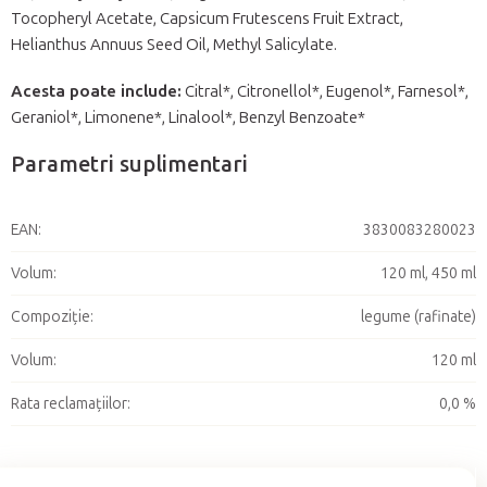
Tocopheryl Acetate, Capsicum Frutescens Fruit Extract,
Helianthus Annuus Seed Oil, Methyl Salicylate.
Acesta poate include:
Citral*, Citronellol*, Eugenol*, Farnesol*,
Geraniol*, Limonene*, Linalool*, Benzyl Benzoate*
Parametri suplimentari
EAN
:
3830083280023
Volum
:
120 ml, 450 ml
Compoziție
:
legume (rafinate)
Volum
:
120 ml
Rata reclamațiilor
:
0,0 %