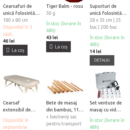
Cearsafuri de
Tiger Balm - rosu
Suporturi de
unică folosintă
30 g
unică folosintă
impermeabile
180 x 80 cm
pentru orificiul
28 x 35 cm | 25
În stoc (livrare în
Fabulo, 10 buc
Disponibil în 3
fetei din material
buc | 200 buc
48h)
săpt.
netesut Fabulo
43 lei
În stoc (livrare în
46 lei
48h)
La coş
La coş
14 lei
DETALIU
Cearsaf
Bete de masaj
Set ventuze de
extensibil de
din bambus, 11
masaj cu vid
flanel Fabulo cu
buc
+ bavlnený sac
Fabulo Luxury 19
Disponibil în
În stoc (livrare în
orificiu pentru
pentru transport
buc
septembrie
48h)