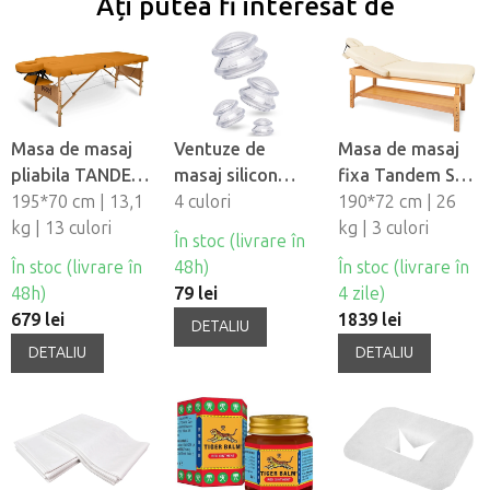
Ați putea fi interesat de
Masa de masaj
Ventuze de
Masa de masaj
pliabila TANDEM
masaj silicon
fixa Tandem Spa
Basic-2
195*70 cm | 13,1
Fabulo
4 culori
Luna V2
190*72 cm | 26
kg | 13 culori
Mushroom - set,
kg | 3 culori
În stoc (livrare în
4 buc
În stoc (livrare în
48h)
În stoc (livrare în
48h)
79 lei
4 zile)
679 lei
1839 lei
DETALIU
DETALIU
DETALIU