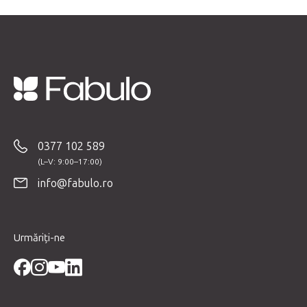
S
u
b
0377 102 589
s
o
info@fabulo.ro
l
Urmăriți-ne