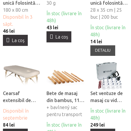
unică folosintă
30 g
unică folosintă
impermeabile
180 x 80 cm
pentru orificiul
28 x 35 cm | 25
În stoc (livrare în
Fabulo, 10 buc
Disponibil în 3
fetei din material
buc | 200 buc
48h)
săpt.
netesut Fabulo
43 lei
În stoc (livrare în
46 lei
48h)
La coş
La coş
14 lei
DETALIU
Cearsaf
Bete de masaj
Set ventuze de
extensibil de
din bambus, 11
masaj cu vid
flanel Fabulo cu
buc
+ bavlnený sac
Fabulo Luxury 19
Disponibil în
În stoc (livrare în
orificiu pentru
pentru transport
buc
septembrie
48h)
fată
84 lei
În stoc (livrare în
249 lei