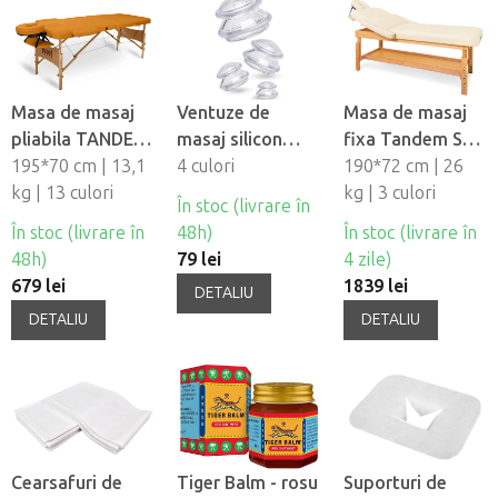
Masa de masaj
Ventuze de
Masa de masaj
pliabila TANDEM
masaj silicon
fixa Tandem Spa
Basic-2
195*70 cm | 13,1
Fabulo
4 culori
Luna V2
190*72 cm | 26
kg | 13 culori
Mushroom - set,
kg | 3 culori
În stoc (livrare în
4 buc
În stoc (livrare în
48h)
În stoc (livrare în
48h)
79 lei
4 zile)
679 lei
1839 lei
DETALIU
DETALIU
DETALIU
Cearsafuri de
Tiger Balm - rosu
Suporturi de