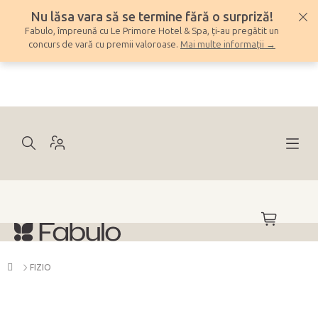
Treci
Nu lăsa vara să se termine fără o surpriză!
la
Fabulo, împreună cu Le Primore Hotel & Spa, ți-au pregătit un
conținut
concurs de vară cu premii valoroase.
Mai multe informații →
COŞ
DE
CUMPĂRĂ
Acasă
FIZIO