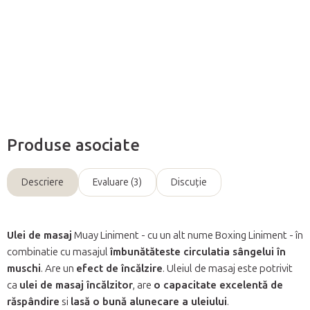
Informaţii detaliate
Întreabă
Produse asociate
Descriere
Evaluare (3)
Discuţie
Ulei de masaj
Muay
Liniment - cu un alt nume Boxing Liniment -
în
combinatie cu masajul
îmbunătăteste circulatia sângelui în
muschi
. Are un
efect de încălzire
. Uleiul de masaj este potrivit
ca
ulei de masaj încălzitor
, are
o capacitate excelentă de
răspândire
si
lasă o bună alunecare a uleiului
.