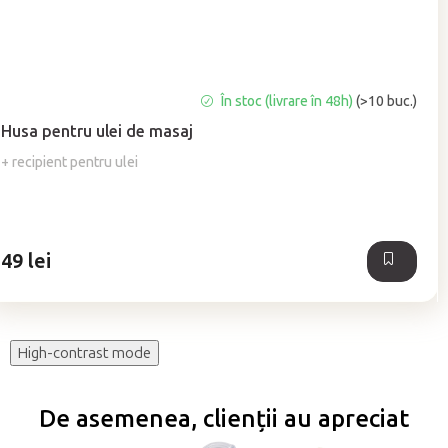
Evaluarea
În stoc (livrare în 48h)
(>10 buc.)
medie
Husa pentru ulei de masaj
a
produsului
+ recipient pentru ulei
este
5,0
din
5
49 lei
stele.
High-contrast mode
De asemenea, clienții au apreciat