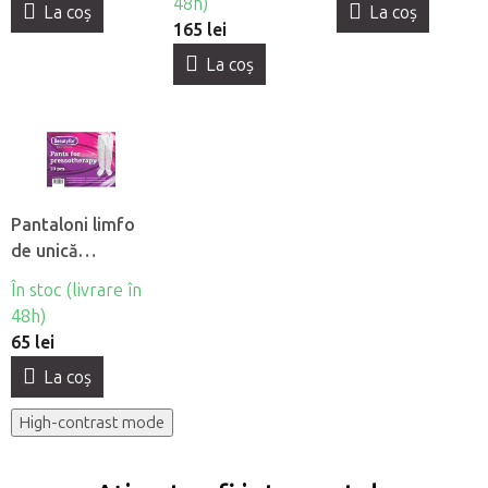
48h)
La coş
La coş
165 lei
La coş
Pantaloni limfo
de unică
folosintă din
În stoc (livrare în
material netesut
48h)
Beautyfor®, 10
65 lei
buc
La coş
High-contrast mode