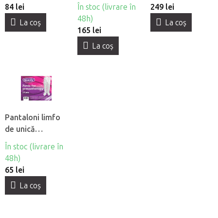
fată
84 lei
În stoc (livrare în
249 lei
48h)
La coş
La coş
165 lei
La coş
Pantaloni limfo
de unică
folosintă din
În stoc (livrare în
material netesut
48h)
Beautyfor®, 10
65 lei
buc
La coş