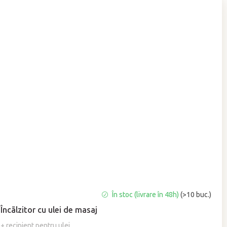
Evaluarea
În stoc (livrare în 48h)
(>10 buc.)
medie
Încãlzitor cu ulei de masaj
a
produsului
+ recipient pentru ulei