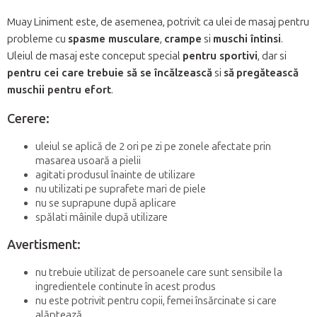
Muay
Liniment este, de asemenea,
potrivit ca ulei de masaj pentru
probleme cu
spasme musculare
,
crampe
si
muschi întinsi
.
Uleiul de masaj este conceput special
pentru sportivi
, dar si
pentru cei care trebuie să se încălzească
si
să
pregătească
muschii pentru efort
.
Cerere:
uleiul se aplică de 2 ori pe zi pe zonele afectate prin
masarea usoară a pielii
agitati produsul înainte de utilizare
nu utilizati pe suprafete mari de piele
nu se suprapune după aplicare
spălati mâinile după utilizare
Avertisment:
nu trebuie utilizat de persoanele care sunt sensibile la
ingredientele continute în acest produs
nu este potrivit pentru copii, femei însărcinate si care
alăptează