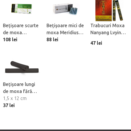
Bețișoare scurte
Bețișoare mici de
Trabucuri Moxa
de moxa
moxa Meridius
Nanyang Lvying,
Meridius Manina
108 lei
Mini fără fum,
88 lei
5 buc
47 lei
Moxa, 40 buc
180 buc
Bețișoare lungi
de moxa fără
fum NonDolens®
1,5 x 12 cm
LG35, 5 buc
37 lei