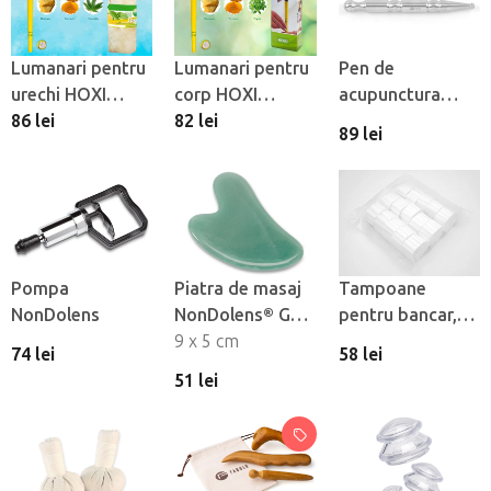
Lumanari pentru
Lumanari pentru
Pen de
urechi HOXI
corp HOXI
acupunctura
Cannabis, 10 buc
86 lei
Cimbru, 10 buc
82 lei
Fabulo Pen
89 lei
Pompa
Piatra de masaj
Tampoane
NonDolens
NonDolens® Gua
pentru bancar,
Sha heart -
9 x 5 cm
450 buc
74 lei
58 lei
Aventurine
51 lei