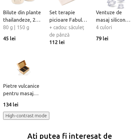
Bilute din plante
Set terapie
Ventuze de
thailandeze, 2
picioare Fabulo
masaj silicon
buc
80 g | 150 g
Set terapie, 3
+ cadou: săculeț
Fabulo
4 culori
buc
de pânză
Mushroom - set,
45 lei
79 lei
112 lei
4 buc
Pietre vulcanice
pentru masaj
Fabulo Large, 8
134 lei
buc
High-contrast mode
Ați putea fi interesat de