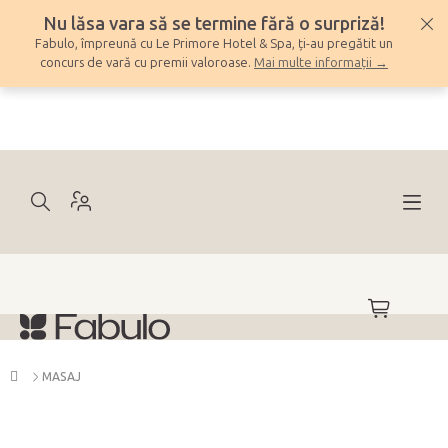
Treci
Nu lăsa vara să se termine fără o surpriză!
la
Fabulo, împreună cu Le Primore Hotel & Spa, ți-au pregătit un
conținut
concurs de vară cu premii valoroase.
Mai multe informații →
COŞ
DE
CUMPĂRĂ
Acasă
MASAJ