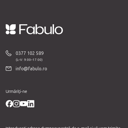
S
u
b
0377 102 589
s
o
info@fabulo.ro
l
Urmăriți-ne