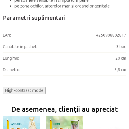
persoanele sensibile în timpul lunii pline
pe zona ochilor, arterelor mari și organelor genitale
Parametri suplimentari
EAN
:
4250908802817
Cantitate în pachet
:
3 buc
Lungime
:
20 cm
Diametru
:
3,8 cm
High-contrast mode
De asemenea, clienții au apreciat