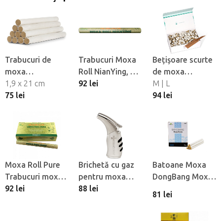
Trabucuri de
Trabucuri Moxa
Bețișoare scurte
moxa
Roll NianYing, 10
de moxa
NonDolens®
1,9 x 21 cm
buc
92 lei
NonDolens®
M | L
Moxa Rolls, 10
75 lei
Needle Moxa
94 lei
buc
Moxa Roll Pure
Brichetă cu gaz
Batoane Moxa
Trabucuri moxa
pentru moxa
DongBang Moxa
pure, 10 buc
92 lei
NonDolens®
88 lei
Rolls, 20 buc
81 lei