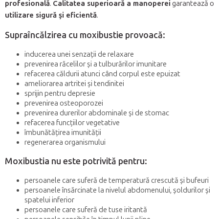
profesională
.
Calitatea superioară a manoperei
garantează o
utilizare sigură și eficientă
.
Supraîncălzirea cu moxibustie provoacă:
inducerea unei senzații de relaxare
prevenirea răcelilor și a tulburărilor imunitare
refacerea căldurii atunci când corpul este epuizat
ameliorarea artritei și tendinitei
sprijin pentru depresie
prevenirea osteoporozei
prevenirea durerilor abdominale și de stomac
refacerea funcțiilor vegetative
îmbunătățirea imunității
regenerarea organismului
Moxibustia nu este potrivită pentru:
persoanele care suferă de temperatură crescută și bufeuri
persoanele însărcinate la nivelul abdomenului, șoldurilor și
spatelui inferior
persoanele care suferă de tuse iritantă