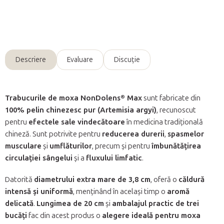
Întreabă
Descriere
Evaluare
Discuţie
Trabucurile de moxa NonDolens® Max
sunt fabricate din
100% pelin chinezesc pur (Artemisia argyi)
, recunoscut
pentru
efectele sale vindecătoare
în medicina tradițională
chineză. Sunt potrivite pentru
reducerea durerii
,
spasmelor
musculare
și
umflăturilor
, precum și pentru
îmbunătățirea
circulației sângelui
și a
fluxului limfatic
.
Datorită
diametrului extra mare de 3,8 cm
, oferă o
căldură
intensă și uniformă
, menținând în același timp o
aromă
delicată
.
Lungimea de 20 cm
și
ambalajul practic de trei
bucăți
fac din acest produs o
alegere ideală pentru moxa