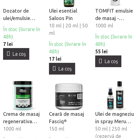
Dozator de
Ulei esential
TOMFIT emulsie
ulei/emulsie
Saloos Pin
de masaj -
Tomfit
10 ml | 20 ml | 50
incalzire
1000 ml
În stoc (livrare în
ml
48h)
În stoc (livrare în
7 lei
În stoc (livrare în
48h)
48h)
55 lei
La coş
17 lei
La coş
La coş
Crema de masaj
Ceară de masaj
Ulei de magneziu
regenerativa
Fasciq®
in spray Meru
pentru relaxarea
1000 ml
150 ml
Magnesium
50 ml | 250 ml
musculara Meru
(rezervă de