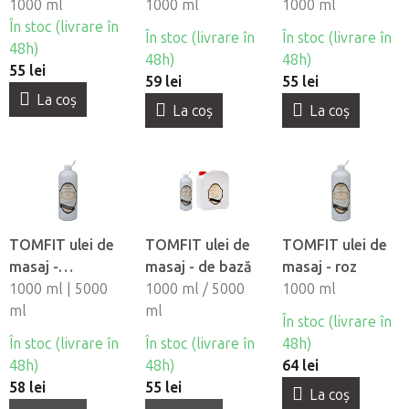
1000 ml
1000 ml
1000 ml
În stoc (livrare în
În stoc (livrare în
În stoc (livrare în
48h)
48h)
48h)
55 lei
59 lei
55 lei
La coş
La coş
La coş
TOMFIT ulei de
TOMFIT ulei de
TOMFIT ulei de
masaj -
masaj - de bază
masaj - roz
portocaliu
1000 ml | 5000
1000 ml / 5000
1000 ml
ml
ml
În stoc (livrare în
În stoc (livrare în
În stoc (livrare în
48h)
48h)
48h)
64 lei
58 lei
55 lei
La coş