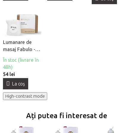
Lumanare de
masaj Fabulo -
Orienta
În stoc (livrare în
48h)
54 lei
La coş
High-contrast mode
Ați putea fi interesat de