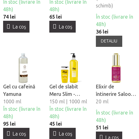
În stoc (livrare în
În stoc (livrare în
Regeneration
schimb)
48h)
48h)
74 lei
65 lei
În stoc (livrare în
48h)
La coş
La coş
36 lei
DETALIU
Gel cu cafeină
Gel de slabit
Elixir de
Yamuna
Meru Slim -
întinerire Saloos
1000 ml
Ananas si L-
150 ml | 1000 ml
100% Ulei
20 ml
În stoc (livrare în
carnitina
În stoc (livrare în
organic pentru
În stoc (livrare în
48h)
48h)
piele de argan si
48h)
95 lei
45 lei
fibră - trandafir
51 lei
La coş
La coş
La coş