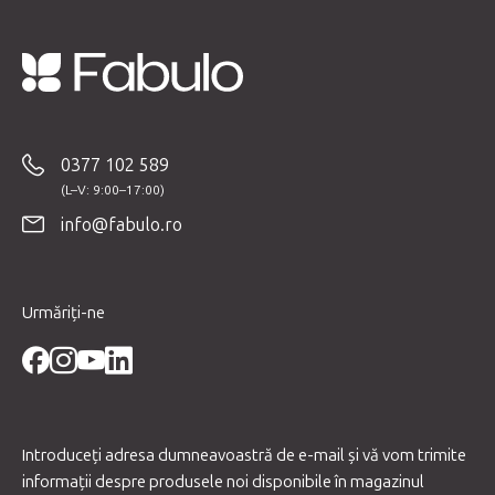
S
u
b
0377 102 589
s
o
info@fabulo.ro
l
Urmăriți-ne
Introduceţi adresa dumneavoastră de e-mail şi vă vom trimite
informaţii despre produsele noi disponibile în magazinul