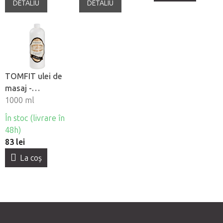
DETALIU
DETALIU
TOMFIT ulei de
masaj -
scortisoara
1000 ml
În stoc (livrare în
48h)
83 lei
La coş