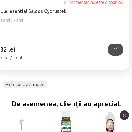
Momentan nu este disponibil
Ulei esential Saloos Cyprustek
10 ml | 20 ml
32 lei
Evaluare
32 lei / 10 ml
preţ:
High-contrast mode
De asemenea, clienții au apreciat