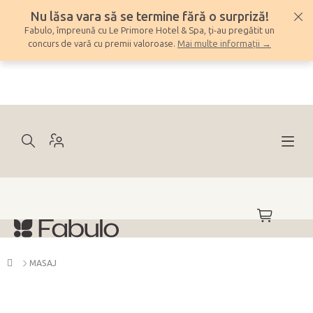
Treci
Nu lăsa vara să se termine fără o surpriză!
la
Fabulo, împreună cu Le Primore Hotel & Spa, ți-au pregătit un
conținut
concurs de vară cu premii valoroase.
Mai multe informații →
COŞ
DE
CUMPĂRĂ
Acasă
MASAJ