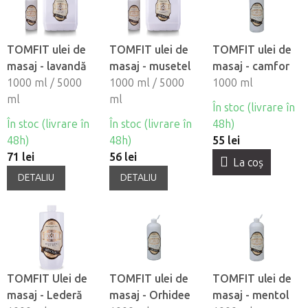
TOMFIT ulei de
TOMFIT ulei de
TOMFIT ulei de
masaj - lavandă
masaj - musetel
masaj - camfor
1000 ml / 5000
1000 ml / 5000
1000 ml
ml
ml
În stoc (livrare în
În stoc (livrare în
În stoc (livrare în
48h)
48h)
48h)
55 lei
71 lei
56 lei
La coş
DETALIU
DETALIU
TOMFIT Ulei de
TOMFIT ulei de
TOMFIT ulei de
masaj - Lederă
masaj - Orhidee
masaj - mentol