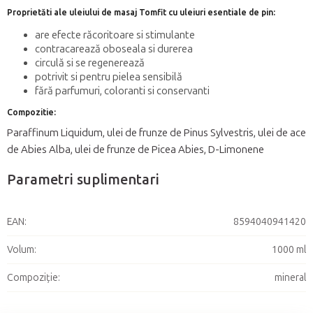
Proprietăti ale uleiului de masaj Tomfit cu uleiuri esentiale de pin:
are efecte răcoritoare si stimulante
contracarează oboseala si durerea
circulă si se regenerează
potrivit si pentru pielea sensibilă
fără parfumuri, coloranti si conservanti
Compozitie:
Paraffinum Liquidum, ulei de frunze de Pinus Sylvestris, ulei de ace
de Abies Alba, ulei de frunze de Picea Abies, D-Limonene
Parametri suplimentari
EAN
:
8594040941420
Volum
:
1000 ml
Compoziție
:
mineral