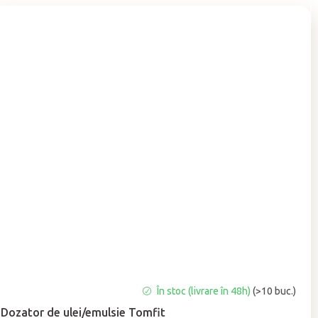
Evaluarea
În stoc (livrare în 48h)
(>10 buc.)
medie
Dozator de ulei/emulsie Tomfit