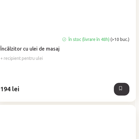
Evaluarea
În stoc (livrare în 48h)
(>10 buc.)
medie
Încãlzitor cu ulei de masaj
a
produsului
+ recipient pentru ulei
este
5,0
din
5
194 lei
stele.