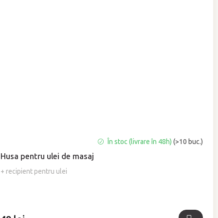
Evaluarea
În stoc (livrare în 48h)
(>10 buc.)
medie
Husa pentru ulei de masaj
a
produsului
+ recipient pentru ulei
este
5,0
din
5