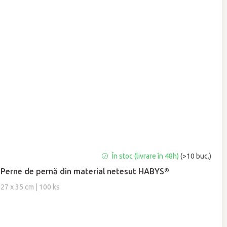
Evaluarea
În stoc (livrare în 48h)
(>10 buc.)
medie
Perne de pernă din material netesut HABYS®
a
produsului
27 x 35 cm | 100 ks
este
5,0
din
5