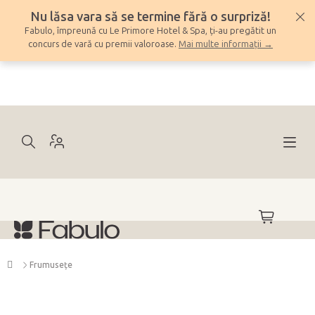
Treci
Nu lăsa vara să se termine fără o surpriză!
la
Fabulo, împreună cu Le Primore Hotel & Spa, ți-au pregătit un
conținut
concurs de vară cu premii valoroase.
Mai multe informații →
COŞ
DE
CUMPĂRĂ
Acasă
Frumuseţe