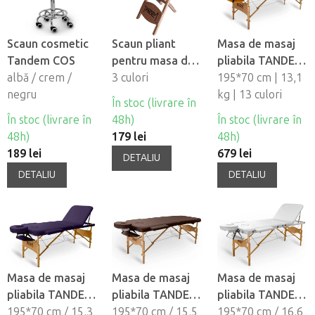
Scaun cosmetic
Scaun pliant
Masa de masaj
Tandem COS
pentru masa de
pliabila TANDEM
albă / crem /
masaj Tandem
3 culori
Basic-2
195*70 cm | 13,1
negru
kg | 13 culori
În stoc (livrare în
În stoc (livrare în
48h)
În stoc (livrare în
48h)
179 lei
48h)
189 lei
679 lei
DETALIU
DETALIU
DETALIU
Masa de masaj
Masa de masaj
Masa de masaj
pliabila TANDEM
pliabila TANDEM
pliabila TANDEM
Basic-3
195*70 cm / 15,3
Profi W2D
195*70 cm / 15,5
Profi W3D
195*70 cm / 16,6