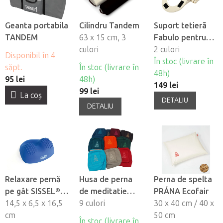
Geanta portabila
Cilindru Tandem
Suport tetierã
TANDEM
63 x 15 cm, 3
Fabulo pentru
culori
masa de masaj
2 culori
Disponibil în 4
În stoc (livrare în
săpt.
În stoc (livrare în
48h)
95 lei
48h)
149 lei
99 lei
La coş
DETALIU
DETALIU
Relaxare pernă
Husa de perna
Perna de spelta
pe gât SISSEL®
de meditatie
PRÁNA Ecofair
Neck Relax
14,5 x 6,5 x 16,5
PRANA
9 culori
30 x 40 cm / 40 x
cm
50 cm
În stoc (livrare în