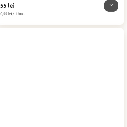
55 lei
stele.
Evaluare
0,55 lei / 1 buc.
preţ: