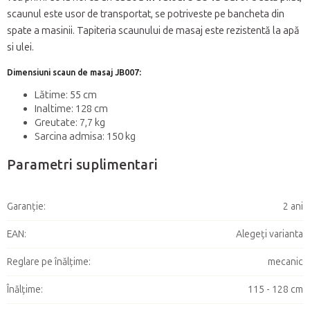
scaunul este usor de transportat, se potriveste pe bancheta din
spate a masinii. Tapiteria scaunului de masaj este rezistentă la apă
si ulei.
Dimensiuni scaun de masaj JB007:
Lătime: 55 cm
Inaltime: 128 cm
Greutate: 7,7 kg
Sarcina admisa: 150 kg
Parametri suplimentari
Garanţie
:
2 ani
EAN
:
Alegeţi varianta
Reglare pe înălțime
:
mecanic
Înălţime
:
115 - 128 cm