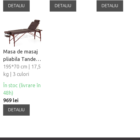
DETALIU
DETALIU
DETALIU
Masa de masaj
pliabila Tandem
Trenton W3D
195*70 cm | 17,5
kg | 3 culori
În stoc (livrare în
48h)
969 lei
DETALIU