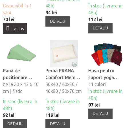
Disponibil în 1
48h)
În stoc (livrare în
săpt.
94 lei
48h)
70 lei
112 lei
DETALIU
DETALIU
La coş
Pană de
Pernã PRÁNA
Husa pentru
pozitionare
Comfort Memory
suport yoga
Habys
de la 20 x 15 x 10
din spumã cu
30x40 / 40x50 /
PRANA
11 culori
cm | fistic
memorie
40x80 / 50x70 cm
În stoc (livrare în
48h)
În stoc (livrare în
În stoc (livrare în
97 lei
48h)
48h)
DETALIU
92 lei
119 lei
DETALIU
DETALIU