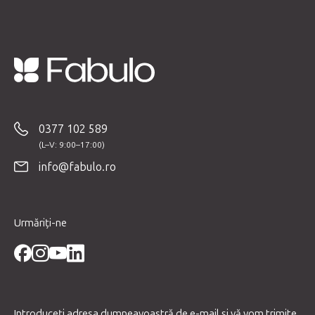
S
u
b
0377 102 589
s
o
info@fabulo.ro
l
Urmăriți-ne
Introduceţi adresa dumneavoastră de e-mail şi vă vom trimite