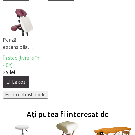
Pânză
extensibilă
acoperi Wuwei
În stoc (livrare în
pe camera de
48h)
masaj un scaun
55 lei
La coş
High-contrast mode
Ați putea fi interesat de