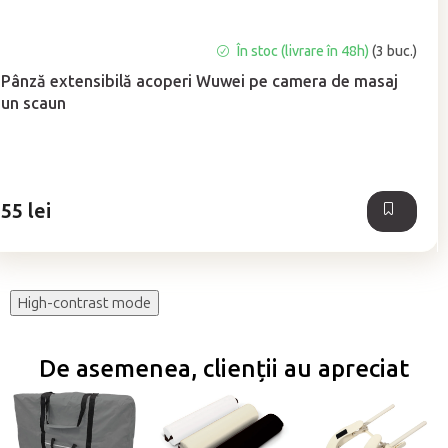
Evaluarea
În stoc (livrare în 48h)
(3 buc.)
medie
Pânză extensibilă acoperi Wuwei pe camera de masaj
a
un scaun
produsului
este
5,0
din
5
55 lei
stele.
High-contrast mode
De asemenea, clienții au apreciat