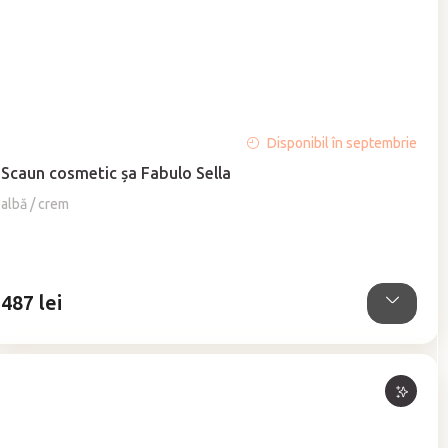
Evaluarea
Disponibil în septembrie
medie
Scaun cosmetic şa Fabulo Sella
a
produsului
albă / crem
este
4,8
din
5
487 lei
stele.