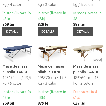
kg / 4 culori
kg / 3 culori
kg / 3 culori
În stoc (livrare în
În stoc (livrare în
În stoc (livrare în
48h)
48h)
48h)
769 lei
829 lei
899 lei
DETALIU
DETALIU
DETALIU
Masa de masaj
Masa de masaj
Masa de masaj
pliabila TANDEM
pliabila TANDEM
pliabila TANDEM
De bază ALU-2
195*70 cm / 13,5
Profi W2D DUO
195*70 cm / 15,5
Basic-2 Slim
186*60 cm | 13
kg / 5 culori
kg / 3 culori
kg | 2 culori
În stoc (livrare în
În stoc (livrare în
Disponibil în 4
48h)
48h)
săpt.
769 lei
879 lei
629 lei