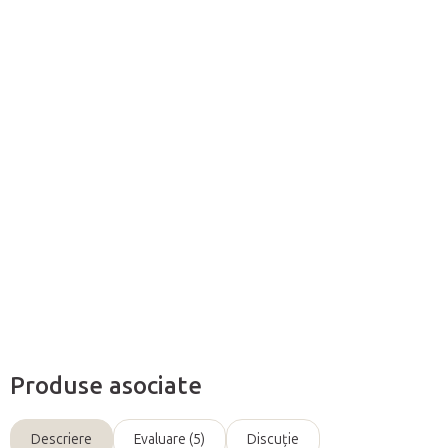
Adăuga în coş
Rola de masaj facial din jad
este proiectată în principal
pentru
masajul facial
, dar poate fi utilizată si pentru a masa
alte părti
ale corpului
. Utilizarea rolei de masaj permite
întărirea,
relaxarea si îngrijirea pielii
.
Informaţii detaliate
Întreabă
Produse asociate
Descriere
Evaluare (5)
Discuţie