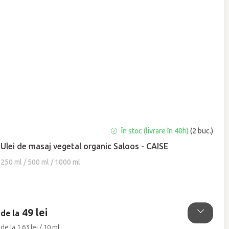
Evaluarea
În stoc (livrare în 48h)
(2 buc.)
medie
Ulei de masaj vegetal organic Saloos - CAISE
a
produsului
250 ml / 500 ml / 1000 ml
este
4,7
din
5
49 lei
stele.
de la
Evaluare
de la 1,63 lei / 10 ml