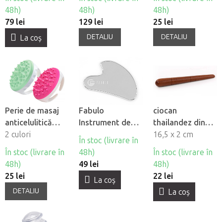
4 buc
48h)
48h)
48h)
79 lei
129 lei
25 lei
DETALIU
DETALIU
La coş
Perie de masaj
Fabulo
ciocan
anticelulitică
Instrument de
thailandez din
Fabulo
2 culori
masaj Gua Sha
lemn pentru
16,5 x 2 cm
În stoc (livrare în
din otel
masaj
În stoc (livrare în
48h)
În stoc (livrare în
inoxidabil
reflexologic
48h)
49 lei
48h)
25 lei
22 lei
La coş
DETALIU
La coş