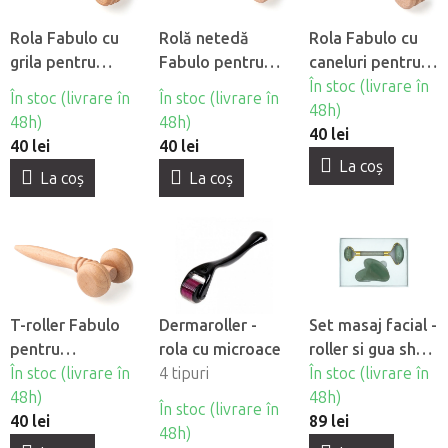
Rola Fabulo cu
Rolă netedă
Rola Fabulo cu
grila pentru
Fabulo pentru
caneluri pentru
madroterapie
madroterapie
madroterapie
În stoc (livrare în
În stoc (livrare în
În stoc (livrare în
faciala
facială
faciala
48h)
48h)
48h)
40 lei
40 lei
40 lei
La coş
La coş
La coş
T-roller Fabulo
Dermaroller -
Set masaj facial -
pentru
rola cu microace
roller si gua sha
madroterapie
În stoc (livrare în
4 tipuri
Jadeite
În stoc (livrare în
facialã
48h)
48h)
În stoc (livrare în
40 lei
89 lei
48h)