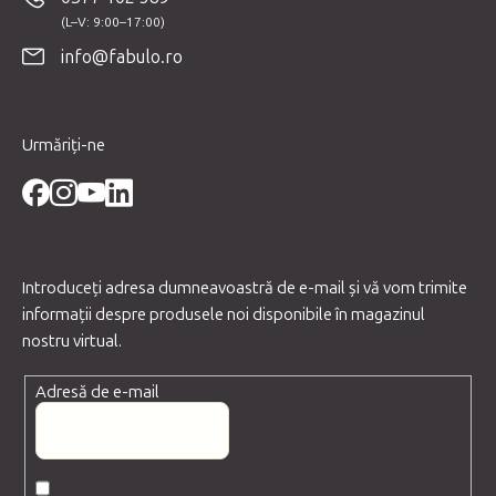
s
o
info@fabulo.ro
l
Urmăriți-ne
Introduceţi adresa dumneavoastră de e-mail şi vă vom trimite
informaţii despre produsele noi disponibile în magazinul
nostru virtual.
Adresă de e-mail