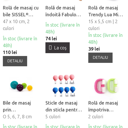
Rolă de masaj cu
Rolã de masaj
Rolă de masaj
bile SISSEL®
îndoitã Fabulo
Trendy Lua Mini
Spiky Twin Roller
47 x 10 cm, 2
pentru
Fascia Roller
15 x 5,5 cm | 2
În stoc (livrare în
culori
madroterapie
culori
48h)
În stoc (livrare în
În stoc (livrare în
74 lei
48h)
48h)
La coş
39 lei
110 lei
DETALIU
DETALIU
Bile de masaj
Sticle de masaj
Rolă de masaj
prin
din sticla pentru
împotriva
presopunctură
O 5, 6, 7, 8 cm
fata si corp, set
5 culori
celulitei Fabulo
2 culori
Bodhi Spiky Ball,
de 4
Square
În stoc (livrare în
În stoc (livrare în
În stoc (livrare în