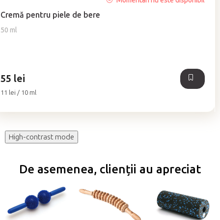
Momentan nu este disponibil
medie
Cremă pentru piele de bere
a
produsului
50 ml
este
5,0
din
5
55 lei
stele.
Evaluare
11 lei / 10 ml
preţ:
High-contrast mode
De asemenea, clienții au apreciat