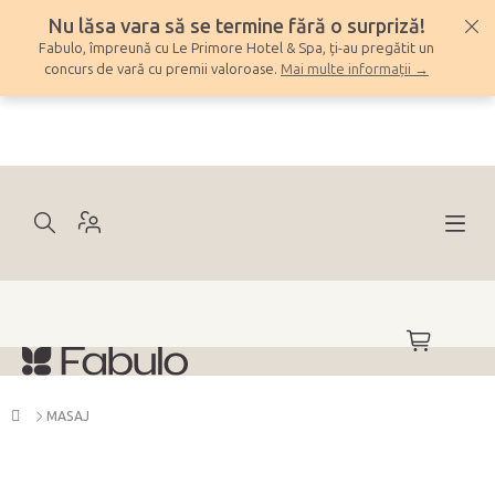
Treci
Nu lăsa vara să se termine fără o surpriză!
la
Fabulo, împreună cu Le Primore Hotel & Spa, ți-au pregătit un
conținut
concurs de vară cu premii valoroase.
Mai multe informații →
COŞ
DE
CUMPĂRĂ
Acasă
MASAJ