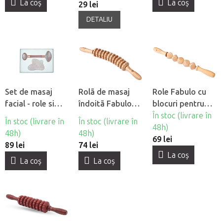
La coş
La coş
29 lei
DETALIU
Set de masaj
Rolã de masaj
Role Fabulo cu
facial - role si
îndoitã Fabulo
blocuri pentru
gua sha - Ruženín
pentru
maderoterapie
În stoc (livrare în
În stoc (livrare în
În stoc (livrare în
madroterapie
48h)
48h)
48h)
69 lei
89 lei
74 lei
La coş
La coş
La coş