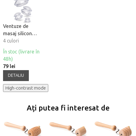
Ventuze de
masaj silicon
Fabulo
4 culori
Mushroom - set,
În stoc (livrare în
4 buc
48h)
79 lei
DETALIU
High-contrast mode
Ați putea fi interesat de