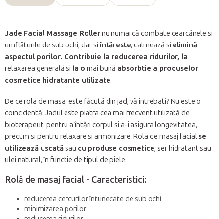
Jade Facial Massage Roller
nu numai că combate cearcănele si
umflăturile de sub ochi, dar si
întăreste
, calmează si
elimină
aspectul porilor.
Contribuie la reducerea ridurilor, la
relaxarea generală si
la
o
mai bună
absorbtie a produselor
cosmetice hidratante utilizate
.
De ce rola de masaj este făcută din jad, vă întrebati? Nu este o
coincidentă. Jadul este piatra cea mai frecvent utilizată de
bioterapeuti pentru a întări corpul si a-i asigura longevitatea,
precum si pentru relaxare si armonizare. Rola de masaj facial
se
utilizează uscată
sau
cu produse cosmetice
, ser hidratant sau
ulei natural, în functie de tipul de piele.
Rolă de masaj facial - Caracteristici:
reducerea cercurilor întunecate de sub ochi
minimizarea porilor
reducerea ridurilor