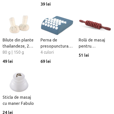
pentru slabit -
madroterapie
39 lei
Slimming
Bilute din plante
Perna de
Rolă de masaj
thailandeze, 2
presopunctura
pentru
buc
80 g | 150 g
VITAL
4 culori
madroterapie
51 lei
Fabulo RedRoll
49 lei
69 lei
Sticla de masaj
cu maner Fabulo
24 lei