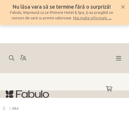
Treci
Nu lăsa vara să se termine fără o surpriză!
la
Fabulo, împreună cu Le Primore Hotel & Spa, ți-au pregătit un
conținut
concurs de vară cu premii valoroase.
Mai multe informații →
COŞ
DE
CUMPĂRĂ
Acasă
Alte