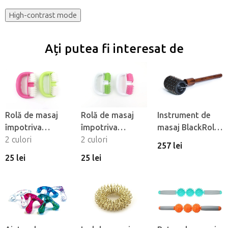
High-contrast mode
Ați putea fi interesat de
Rolă de masaj
Rolă de masaj
Instrument de
împotriva
împotriva
masaj BlackRoll®
celulitei Fabulo
2 culori
celulitei Fabulo
2 culori
Needleroller
257 lei
Square
Dots
25 lei
25 lei