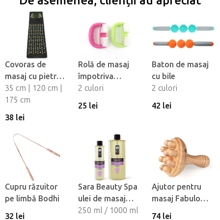
De asemenea, clienții au apreciat
Covoras de
Rolă de masaj
Baton de masaj
masaj cu pietre
împotriva
cu bile
de
35 cm | 120 cm |
celulitei Fabulo
2 culori
2 culori
presopunctură
175 cm
Square
25 lei
42 lei
38 lei
Cupru răzuitor
Sara Beauty Spa
Ajutor pentru
pe limbă Bodhi
ulei de masaj
masaj Fabulo
natural vegetal
250 ml / 1000 ml
Ciuperca pentru
32 lei
74 lei