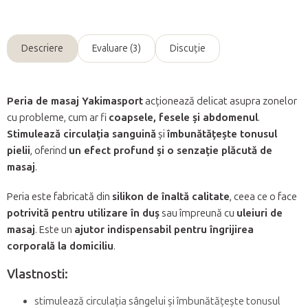
Descriere
Evaluare (3)
Discuţie
Peria de masaj Yakimasport
acționează delicat asupra zonelor
cu probleme, cum ar fi
coapsele, fesele și abdomenul
.
Stimulează circulația sanguină
și
îmbunătățește tonusul
pielii
, oferind
un efect profund și o senzație plăcută de
masaj
.
Peria este fabricată din
silikon de înaltă calitate
, ceea ce o face
potrivită pentru utilizare în duș
sau împreună cu
uleiuri de
masaj
. Este un
ajutor indispensabil pentru îngrijirea
corporală la domiciliu
.
Vlastnosti:
stimulează circulația sângelui și îmbunătățește tonusul