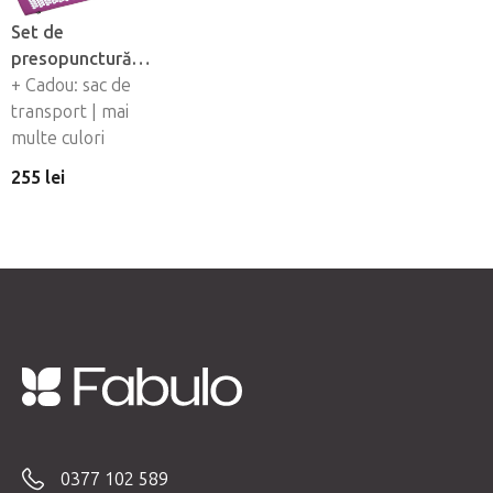
Set de
presopunctură
VITAL XL
+ Cadou: sac de
transport | mai
multe culori
255 lei
S
u
b
0377 102 589
s