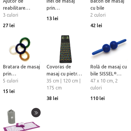
Ajutor de
Inel de masaj
Baton de masaj
reabilitare
prin
cu bile
SISSEL®
3 culori
presopunctură
2 culori
13 lei
FUNMASSAGER –
SU-JOK
27 lei
42 lei
trepied de masaj
distractiv
Bratara de masaj
Covoras de
Rolă de masaj cu
prin
masaj cu pietre
bile SISSEL®
presopunctura
5 culori
de
35 cm | 120 cm |
Spiky Twin Roller
47 x 10 cm, 2
presopunctură
175 cm
culori
15 lei
38 lei
110 lei