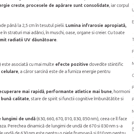
ergie creste
,
procesele de apărare sunt consolidate
, iar corpul
U
e până la 2,5 cm în tesutul pielii.
Lumina infrarosie apropiată,
e în straturi mai adânci, în muschi, oase, organe si creier. Cu toate
mit radiatii UV dăunătoare
.
T
F
M
) este asociată cu mai multe
efecte pozitive
dovedite stiintific
 celulare
, a căror sarcină este de a furniza energie pentru
C
P
ecuperare mai rapidă
,
performante atletice mai bune
, hormoni
bună calitate
, stare de spirit si functii cognitive îmbunătătite si
P
N
e lungimi de undă
(630, 660, 670, 810, 830, 850 nm), ceea ce îl face
P
baza. Perechea dinamică de lungimi de undă de 670 si 830 nm s-a
(
 de undă de 630 nm este pentru o piele frumoasă si 810 nm pentru