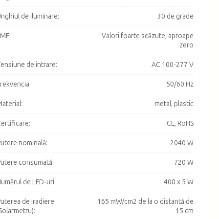
nghiul de iluminare
:
30 de grade
EMF
:
Valori foarte scăzute, aproape
zero
ensiune de intrare
:
AC 100-277 V
rekvencia
:
50/60 Hz
aterial
:
metal, plastic
ertificare
:
CE, RoHS
utere nominală
:
2040 W
utere consumată
:
720 W
umărul de LED-uri
:
408 x 5 W
uterea de iradiere
165 mW/cm2 de la o distantă de
Solarmetru)
:
15 cm