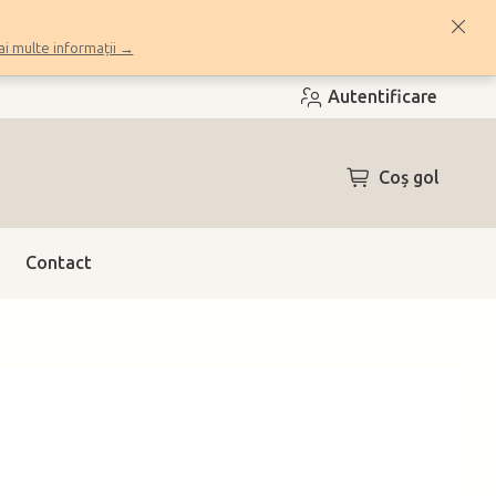
i multe informații →
Autentificare
COŞ
Coş gol
DE
CUMPĂRĂTUR
Contact