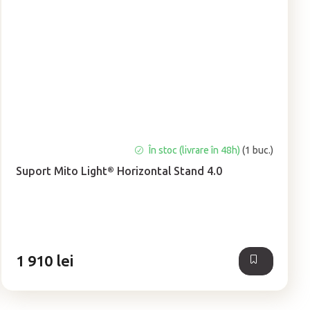
Evaluarea
În stoc (livrare în 48h)
(1 buc.)
medie
Suport Mito Light® Horizontal Stand 4.0
a
produsului
este
5,0
din
5
1 910 lei
stele.