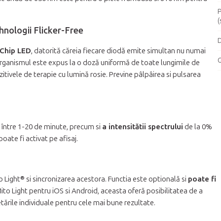
P
(
ehnologii Flicker-Free
D
 Chip LED
, datorită căreia fiecare diodă emite simultan nu numai
G
ă organismul este expus la o doză uniformă de toate lungimile de
tivele de terapie cu lumină rosie. Previne pâlpâirea si pulsarea
între 1-20 de minute, precum si
a intensitătii spectrului
de la 0%
oate fi activat pe afisaj.
Light® si sincronizarea acestora. Functia este optională si
poate fi
ito Light pentru iOS si Android, aceasta oferă posibilitatea de a
ările individuale pentru cele mai bune rezultate.