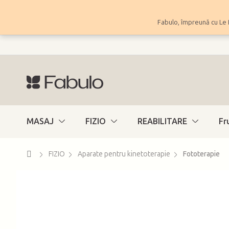
Treci
la
Fabulo, împreună cu Le 
conținut
MASAJ
FIZIO
REABILITARE
Fr
Acasă
FIZIO
Aparate pentru kinetoterapie
Fototerapie