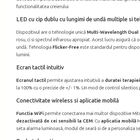
functionalitatea creierului.
LED cu cip dublu cu lungimi de undă multiple si t
Dispozitivul are o tehnologie unică
Multi-Wavelength Dual
rosu, ci si spectrul infrarosu apropiat. Acest lucru asigură c
undă. Tehnologia
Flicker-Free
este standardul pentru dispozi
luminii.
Ecran tactil intuitiv
Ecranul tactil
permite ajustarea intuitivă a
duratei terapiei
la 100% cu o precizie de +/- 1%. Un mod de control silentios p
Conectivitate wireless si aplicatie mobilă
Functia WiFi
permite conectarea mai multor dispozitive Mito 
dezactivată de cei sensibili la CEM
. Cu
aplicatia mobilă
M
seta alarma luminoasă, modul de seară si de a personaliza set