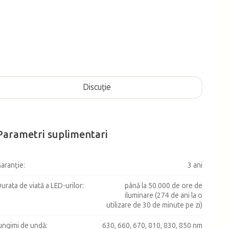
Discuţie
Parametri suplimentari
aranţie
:
3 ani
urata de viată a LED-urilor
:
până la 50.000 de ore de
iluminare (274 de ani la o
utilizare de 30 de minute pe zi)
ungimi de undă
:
630, 660, 670, 810, 830, 850 nm