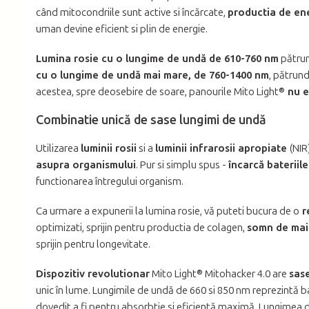
când mitocondriile sunt active si încărcate,
productia de en
uman devine eficient si plin de energie.
Lumina rosie cu o lungime de undă de 610-760 nm
pătrund
cu o lungime de undă mai mare, de 760-1400 nm
, pătrund
acestea, spre deosebire de soare, panourile Mito Light®
nu e
Combinatie unică de sase lungimi de undă
Utilizarea
luminii
rosii
si a
luminii infrarosii apropiate
(NIR
asupra organismului
. Pur si simplu spus -
încarcă bateriile
functionarea întregului organism.
Ca urmare a expunerii la lumina rosie, vă puteti bucura de o
r
optimizati, sprijin pentru productia de colagen,
somn de mai 
sprijin pentru longevitate.
Dispozitiv revolutionar
Mito Light® Mitohacker 4.0 are
sas
unic în lume. Lungimile de undă de 660 si 850 nm reprezintă 
dovedit a fi pentru absorbtie si eficientă maximă. Lungimea