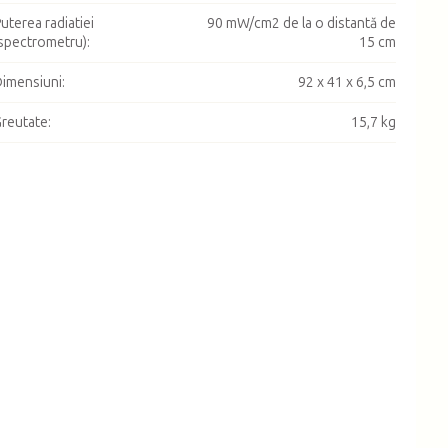
uterea radiatiei
90 mW/cm2 de la o distantă de
spectrometru)
:
15 cm
imensiuni
:
92 x 41 x 6,5 cm
reutate
:
15,7 kg