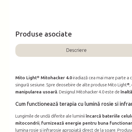
Produse asociate
Descriere
Mito Light® Mitohacker 4.0
iradiază cea mai mare parte a 
singură sesiune. Spre deosebire de alte produse Mito Light®,
manipularea usoară
. Designul Mitohacker 4.0 este de
înaltă
Cum functionează terapia cu lumină rosie si infra
Lungimile de undă diferite ale luminii
încarcă bateriile celu
mitocondrii
,
furnizează energie pentru buna functionar
lumina rosie si infrarosie apropiată direct de la soare. Produ