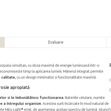
Evaluare
corpului simultan, cu doza maximă de energie luminoasă într-o
 economiseste timp la aplicarea luminii. Mânerul integrat permite
 calitate,
cu un design minimalist si functionalitate maximă.
G
rosie apropiată
D
lelor si le îmbunătătesc functionarea
. Bateriile celulare, numite
e a întregului organism
. Acestea sunt încărcate în mod natural de
sele Mito Light® emit, de asemenea, acelasi spectru de lumină. Atunci
l