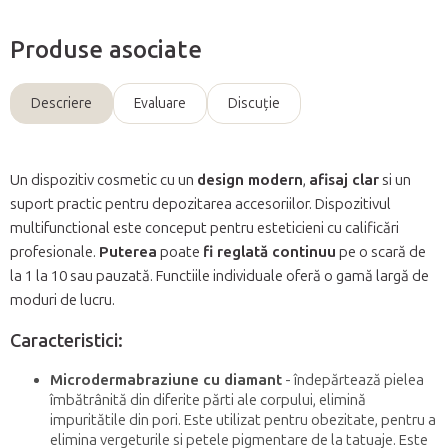
Produse asociate
Descriere
Evaluare
Discuţie
Un dispozitiv cosmetic cu un
design modern
,
afisaj clar
si un
suport practic pentru depozitarea accesoriilor. Dispozitivul
multifunctional este conceput pentru esteticieni cu calificări
profesionale.
Puterea
poate
fi reglată continuu
pe o scară de
la 1 la 10 sau pauzată. Functiile individuale oferă o gamă largă de
moduri de lucru.
Caracteristici:
Microdermabraziune cu diamant
- îndepărtează pielea
îmbătrânită din diferite părti ale corpului, elimină
impuritătile din pori. Este utilizat pentru obezitate, pentru a
elimina vergeturile si petele pigmentare de la tatuaje. Este