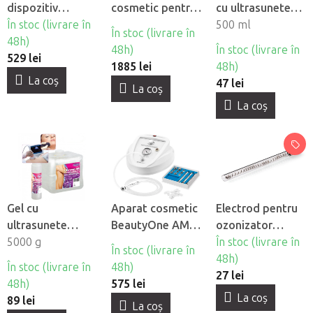
dispozitiv
cosmetic pentru
cu ultrasunete
cosmetic Fabulo
În stoc (livrare în
tratamente
Syis cu acid
500 ml
În stoc (livrare în
F-702
48h)
cosmetice cu
hialuronic
48h)
În stoc (livrare în
529 lei
hidrogen
1885 lei
48h)
Hydrogen H2+
La coş
47 lei
La coş
6in1 Noua
La coş
generatie
Gel cu
Aparat cosmetic
Electrod pentru
ultrasunete
BeautyOne AM
ozonizator
Beautyfor
5000 g
60 -
cosmetic
În stoc (livrare în
În stoc (livrare în
Microdermabraziune
Darsonval - Tijã
48h)
În stoc (livrare în
48h)
dreaptã
27 lei
48h)
575 lei
La coş
89 lei
La coş