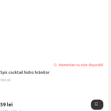
Evaluarea
Momentan nu este disponibil
medie
Syis cocktail hidro hrănitor
a
produsului
500 ml
este
5,0
din
5
59 lei
stele.