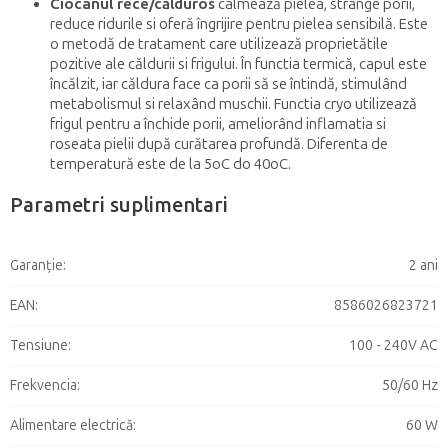
Ciocanul rece/călduros
calmează pielea, strânge porii,
reduce ridurile si oferă îngrijire pentru pielea sensibilă. Este
o metodă de tratament care utilizează proprietătile
pozitive ale căldurii si frigului. În functia termică, capul este
încălzit, iar căldura face ca porii să se întindă, stimulând
metabolismul si relaxând muschii. Functia cryo utilizează
frigul pentru a închide porii, ameliorând inflamatia si
roseata pielii după curătarea profundă. Diferenta de
temperatură este de la 5oC do 40oC.
Parametri suplimentari
Garanţie
:
2 ani
EAN
:
8586026823721
Tensiune
:
100 - 240V AC
Frekvencia
:
50/60 Hz
Alimentare electrică
:
60 W