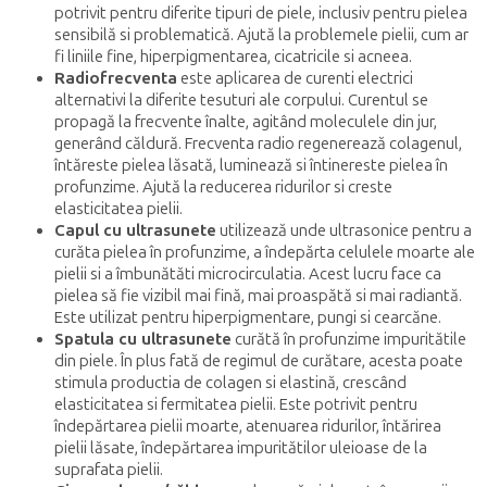
potrivit pentru diferite tipuri de piele, inclusiv pentru pielea
sensibilă si problematică. Ajută la problemele pielii, cum ar
fi liniile fine, hiperpigmentarea, cicatricile si acneea.
Radiofrecventa
este aplicarea de curenti electrici
alternativi la diferite tesuturi ale corpului. Curentul se
propagă la frecvente înalte, agitând moleculele din jur,
generând căldură. Frecventa radio regenerează colagenul,
întăreste pielea lăsată, luminează si întinereste pielea în
profunzime. Ajută la reducerea ridurilor si creste
elasticitatea pielii.
Capul cu ultrasunete
utilizează unde ultrasonice pentru a
curăta pielea în profunzime, a îndepărta celulele moarte ale
pielii si a îmbunătăti microcirculatia. Acest lucru face ca
pielea să fie vizibil mai fină, mai proaspătă si mai radiantă.
Este utilizat pentru hiperpigmentare, pungi si cearcăne.
Spatula cu ultrasunete
curătă în profunzime impuritătile
din piele. În plus fată de regimul de curătare, acesta poate
stimula productia de colagen si elastină, crescând
elasticitatea si fermitatea pielii. Este potrivit pentru
îndepărtarea pielii moarte, atenuarea ridurilor, întărirea
pielii lăsate, îndepărtarea impuritătilor uleioase de la
suprafata pielii.