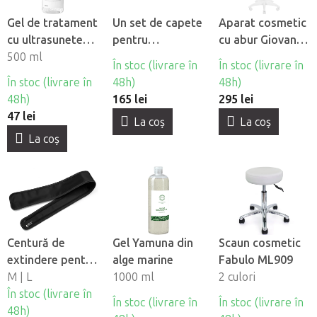
Gel de tratament
Un set de capete
Aparat cosmetic
cu ultrasunete
pentru
cu abur Giovanni
Syis cu acid
500 ml
dispozitivul
D-008
În stoc (livrare în
În stoc (livrare în
hialuronic
cosmetic
În stoc (livrare în
48h)
48h)
Hydrogen H2+ 6
48h)
165 lei
295 lei
în 1
47 lei
La coş
La coş
La coş
Centură de
Gel Yamuna din
Scaun cosmetic
extindere pentru
alge marine
Fabulo ML909
mansonul de
M | L
1000 ml
2 culori
picior Fabulo
În stoc (livrare în
În stoc (livrare în
În stoc (livrare în
AirGo 6, 2 buc
48h)