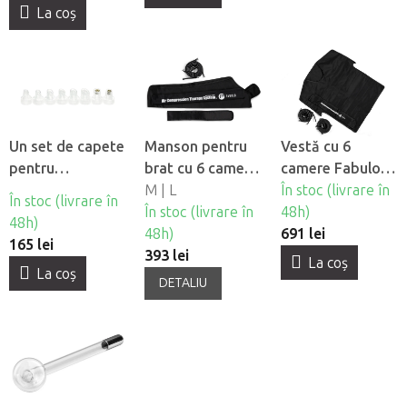
La coş
Un set de capete
Manson pentru
Vestă cu 6
pentru
brat cu 6 camere
camere Fabulo
dispozitivul
Fabulo AirGo 6
M | L
AirGo 6
În stoc (livrare în
În stoc (livrare în
cosmetic
În stoc (livrare în
48h)
48h)
Hydrogen H2+ 6
48h)
691 lei
165 lei
în 1
393 lei
La coş
La coş
DETALIU