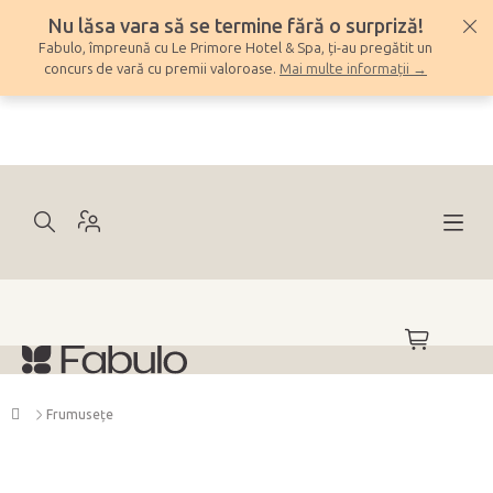
Treci
Nu lăsa vara să se termine fără o surpriză!
la
Fabulo, împreună cu Le Primore Hotel & Spa, ți-au pregătit un
conținut
concurs de vară cu premii valoroase.
Mai multe informații →
COŞ
DE
CUMPĂRĂ
Acasă
Frumuseţe