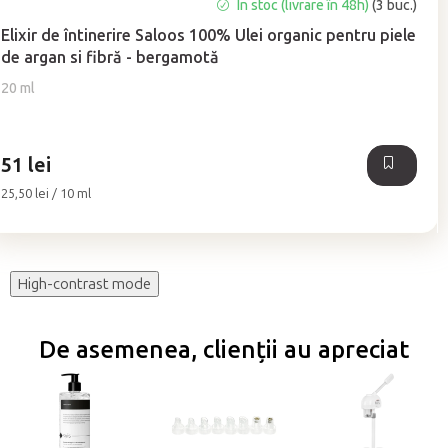
Evaluarea
În stoc (livrare în 48h)
(3 buc.)
medie
Elixir de întinerire Saloos 100% Ulei organic pentru piele
a
de argan si fibră - bergamotă
produsului
este
20 ml
5,0
din
5
51 lei
stele.
Evaluare
25,50 lei / 10 ml
preţ:
High-contrast mode
De asemenea, clienții au apreciat