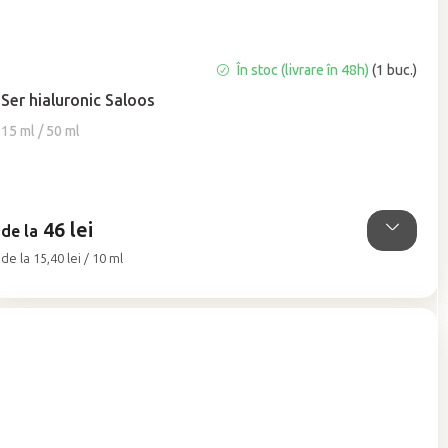
Evaluarea
În stoc (livrare în 48h)
(1 buc.)
medie
Ser hialuronic Saloos
a
produsului
15 ml / 50 ml
este
5,0
din
5
46 lei
stele.
de la
Evaluare
de la 15,40 lei / 10 ml
preţ: