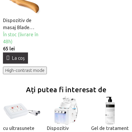
Dispozitiv de
masaj Blade
Fabulo pentru
În stoc (livrare în
maderoterapie
48h)
65 lei
La coş
High-contrast mode
Ați putea fi interesat de
cu ultrasunete
Dispozitiv
Gel de tratament