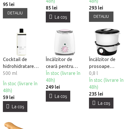
48h)
48h)
95 lei
85 lei
293 lei
DETALIU
DETALIU
La coş
Cocktail de
Încălzitor de
Încălzitor de
hidrohidratare
ceară pentru
prosoape
Syis
500 ml
depilare într-o
În stoc (livrare în
Elegante E20
0,8 l
cutie
48h)
În stoc (livrare în
În stoc (livrare în
249 lei
48h)
48h)
235 lei
La coş
59 lei
La coş
La coş