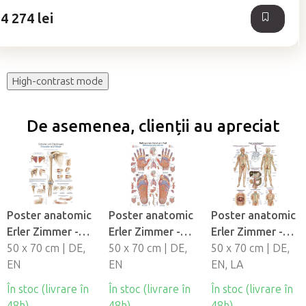
4 274 lei
High-contrast mode
De asemenea, clienții au apreciat
Poster anatomic
Poster anatomic
Poster anatomic
Erler Zimmer -
Erler Zimmer -
Erler Zimmer -
Umăr si cot
50 x 70 cm | DE,
Zone reflexe ale
50 x 70 cm | DE,
Sistem limfatic
50 x 70 cm | DE,
EN
mâinilor si
EN
uman
EN, LA
picioarelor
În stoc (livrare în
În stoc (livrare în
În stoc (livrare în
48h)
48h)
48h)