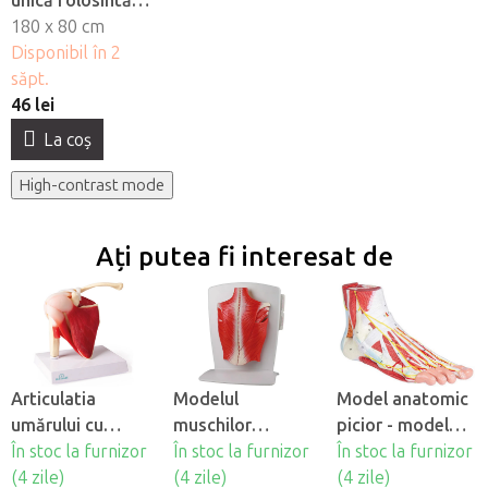
unică folosintă
impermeabile
180 x 80 cm
Fabulo, 10 buc
Disponibil în 2
săpt.
46 lei
La coş
High-contrast mode
Ați putea fi interesat de
Articulatia
Modelul
Model anatomic
umărului cu
muschilor
picior - model
muschi
În stoc la furnizor
spatelui - model
În stoc la furnizor
din 9 părti
În stoc la furnizor
(4 zile)
din 4 părti
(4 zile)
(4 zile)