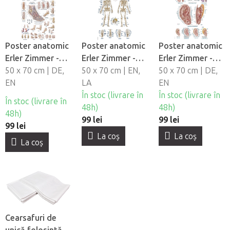
Poster anatomic
Poster anatomic
Poster anatomic
Erler Zimmer -
Erler Zimmer -
Erler Zimmer -
Picior si gleznă
50 x 70 cm | DE,
Schelet uman
50 x 70 cm | EN,
Auriculoterapie
50 x 70 cm | DE,
EN
LA
EN
În stoc (livrare în
În stoc (livrare în
În stoc (livrare în
48h)
48h)
48h)
99 lei
99 lei
99 lei
La coş
La coş
La coş
Cearsafuri de