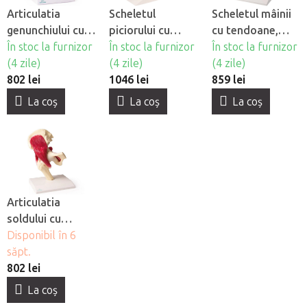
Articulatia
Scheletul
Scheletul mâinii
genunchiului cu
piciorului cu
cu tendoane,
muschi
În stoc la furnizor
ligamente
În stoc la furnizor
nervi si tunel
În stoc la furnizor
(4 zile)
(4 zile)
carpian
(4 zile)
802 lei
1046 lei
859 lei
La coş
La coş
La coş
Articulatia
soldului cu
muschi
Disponibil în 6
săpt.
802 lei
La coş