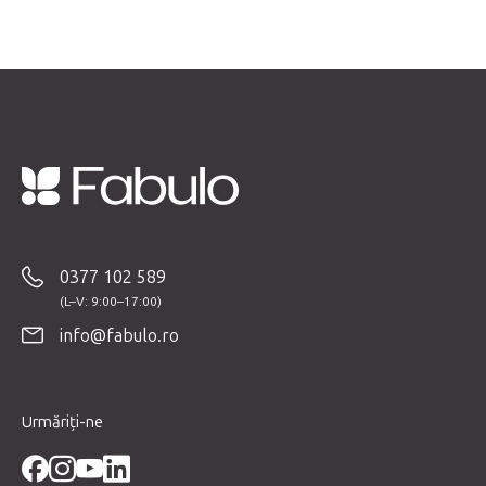
S
u
b
0377 102 589
s
o
info@fabulo.ro
l
Urmăriți-ne