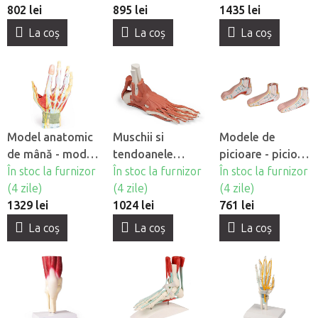
802 lei
895 lei
1435 lei
La coş
La coş
La coş
Model anatomic
Muschii si
Modele de
de mână - model
tendoanele
picioare - picior
din 7 părti
În stoc la furnizor
piciorului
În stoc la furnizor
normal si
În stoc la furnizor
(4 zile)
(4 zile)
anormal
(4 zile)
1329 lei
1024 lei
761 lei
La coş
La coş
La coş