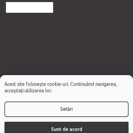
MAI MULTE RECENZII
Acest site folosește cookie-uri. Continuând navigarea,
Creat de Shoptet Premium
acceptați utilizarea lor.
Drepturi de autor 2026
Fabulo.ro
. Toate drepturile rezervate.
Setări
Sunt de acord