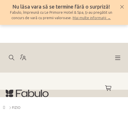
Treci
Nu lăsa vara să se termine fără o surpriză!
la
Fabulo, împreună cu Le Primore Hotel & Spa, ți-au pregătit un
conținut
concurs de vară cu premii valoroase.
Mai multe informații →
COŞ
DE
CUMPĂRĂ
Acasă
FIZIO