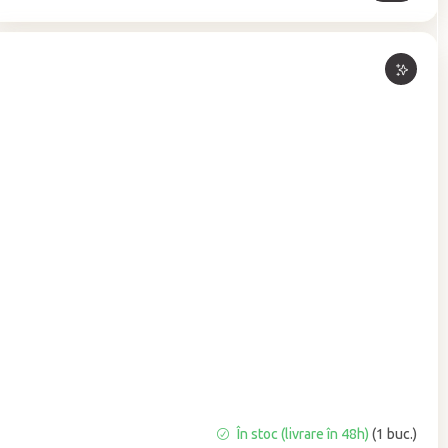
Evaluarea
În stoc (livrare în 48h)
(1 buc.)