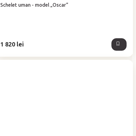
medie
Schelet uman - model „Oscar”
a
produsului
este
5,0
din
5
1 820 lei
stele.