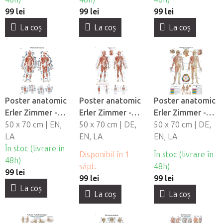
99 lei
99 lei
99 lei
La coş
La coş
La coş
Poster anatomic
Poster anatomic
Poster anatomic
Erler Zimmer -
Erler Zimmer -
Erler Zimmer -
Sistem muscular
50 x 70 cm | EN,
Puncte
50 x 70 cm | DE,
Acupunctura
50 x 70 cm | DE,
uman
LA
declansatoare
EN, LA
corpului
EN, LA
În stoc (livrare în
ale corpului
Disponibil în 1
În stoc (livrare în
48h)
săpt.
48h)
99 lei
99 lei
99 lei
La coş
La coş
La coş