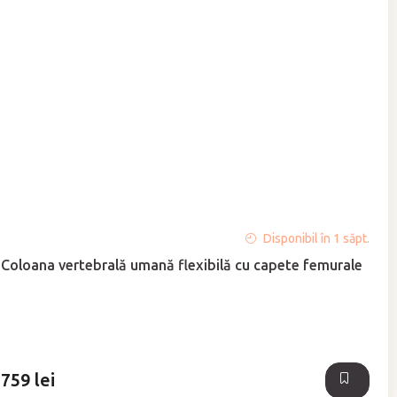
Evaluarea
Disponibil în 1 săpt.
medie
Coloana vertebrală umană flexibilă cu capete femurale
a
produsului
este
5,0
din
5
759 lei
stele.