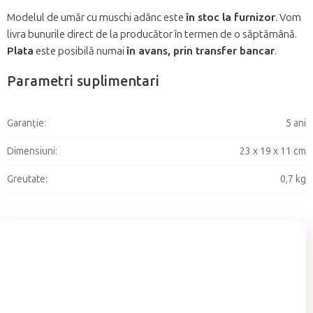
Modelul de umăr cu muschi adânc este
în stoc la furnizor
. Vom
livra bunurile direct de la producător în termen de o săptămână.
Plata
este posibilă numai
în avans, prin transfer bancar
.
Parametri suplimentari
Garanţie
:
5 ani
Dimensiuni
:
23 x 19 x 11 cm
Greutate
:
0,7 kg