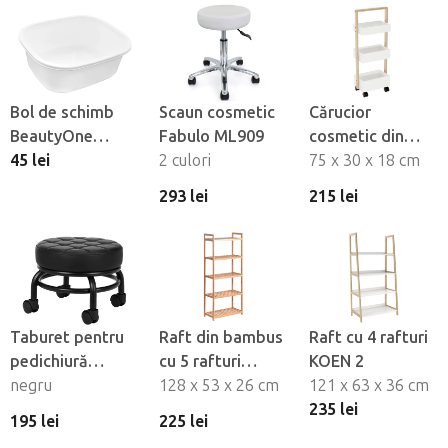
Bol de schimb
Scaun cosmetic
Cărucior
BeautyOne
Fabulo ML909
cosmetic din
pentru cadă de
45 lei
2 culori
bambus ARTO
75 x 30 x 18 cm
pedichiură
293 lei
215 lei
Taburet pentru
Raft din bambus
Raft cu 4 rafturi
pedichiură
cu 5 rafturi
KOEN 2
BeautyOne H-13
negru
FIORE 3
128 x 53 x 26 cm
121 x 63 x 36 cm
235 lei
195 lei
225 lei