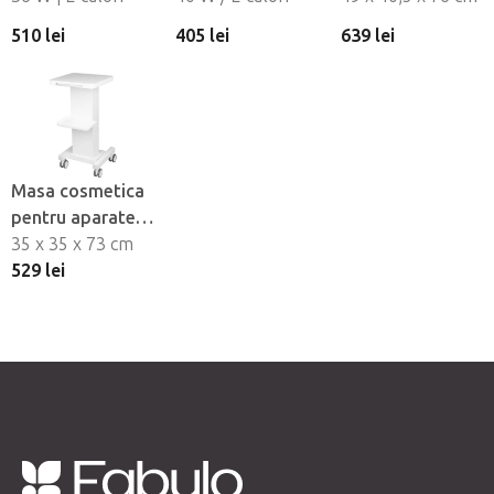
gene Momo
manichiură Glow
510 lei
405 lei
639 lei
Moon MX6
Arche II
Masa cosmetica
pentru aparate
BeautyOne 090
35 x 35 x 73 cm
529 lei