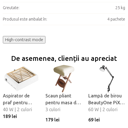
Greutate
:
25 kg
Produsul este ambalat în
:
4 pachete
High-contrast mode
De asemenea, clienții au apreciat
Aspirator de
Scaun pliant
Lampă de birou
praf pentru
pentru masa de
BeautyOne PiX
unghii Momo J-
40 W | 2 culori
masaj Tandem
3 culori
314
60 W | 2 culori
23
189 lei
179 lei
69 lei