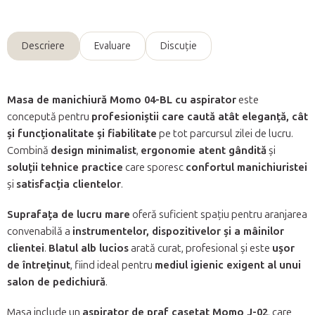
Descriere
Evaluare
Discuţie
Masa de manichiură Momo 04-BL cu aspirator
este
concepută pentru
profesioniștii care caută atât eleganță, cât
și funcționalitate și fiabilitate
pe tot parcursul zilei de lucru.
Combină
design minimalist
,
ergonomie atent gândită
și
soluții tehnice practice
care sporesc
confortul manichiuristei
și
satisfacția clientelor
.
Suprafața de lucru mare
oferă suficient spațiu pentru aranjarea
convenabilă a
instrumentelor, dispozitivelor și a mâinilor
clientei
.
Blatul alb lucios
arată curat, profesional și este
ușor
de întreținut
, fiind ideal pentru
mediul igienic exigent al unui
salon de pedichiură
.
Masa include un
aspirator de praf casetat Momo J-02
, care