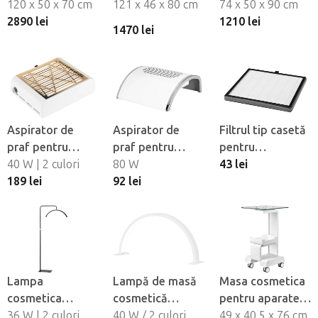
aspirator
120 x 50 x 70 cm
Azzurro 2027 cu
121 x 46 x 80 cm
BeautyOne 011B
74 x 50 x 90 cm
2890 lei
extractor
cu extractor
1210 lei
1470 lei
Aspirator de
Aspirator de
Filtrul tip casetă
praf pentru
praf pentru
pentru
unghii Momo J-
40 W | 2 culori
unghii Momo
80 W
aspiratorul
43 lei
23
189 lei
Basic 383
92 lei
Momo J-23
Momo J-23
Lampa
Lampă de masă
Masa cosmetica
cosmetica
cosmetică
pentru aparate
pentru machiaj si
36 W | 2 culori
pentru
40 W / 2 culori
BeautyOne 082
49 x 40,5 x 76 cm