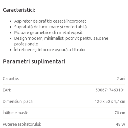
Caracteristici:
Aspirator de praf tip casetă încorporat
Suprafață de lucru mare și confortabilă
Picioare geometrice din metal vopsit
Design modern, minimalist, potrivit pentru saloane
profesionale
Întreținere și înlocuire ușoară a filtrului
Parametri suplimentari
Garanţie
:
2 ani
EAN
:
5906717463181
Dimensiuni placă
:
120 x 50 x 4,7 cm
Înălțime masă
:
70 cm
Puterea aspiratorului
:
48 W