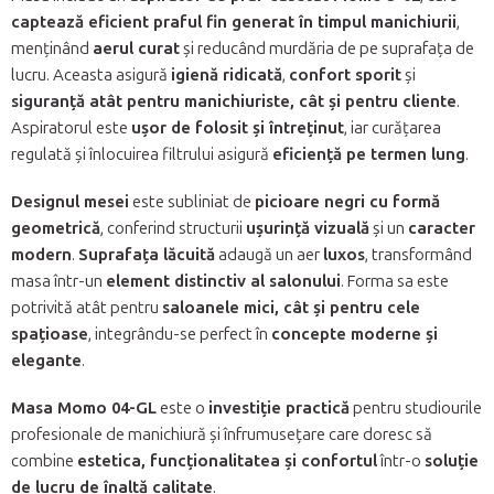
captează eficient praful fin generat în timpul manichiurii
,
menținând
aerul curat
și reducând murdăria de pe suprafața de
lucru. Aceasta asigură
igienă ridicată
,
confort sporit
și
siguranță atât pentru manichiuriste, cât și pentru cliente
.
Aspiratorul este
ușor de folosit și întreținut
, iar curățarea
regulată și înlocuirea filtrului asigură
eficiență pe termen lung
.
Designul mesei
este subliniat de
picioare negri cu formă
geometrică
, conferind structurii
ușurință vizuală
și un
caracter
modern
.
Suprafața lăcuită
adaugă un aer
luxos
, transformând
masa într-un
element distinctiv al salonului
. Forma sa este
potrivită atât pentru
saloanele mici, cât și pentru cele
spațioase
, integrându-se perfect în
concepte moderne și
elegante
.
Masa Momo 04-GL
este o
investiție practică
pentru studiourile
profesionale de manichiură și înfrumusețare care doresc să
combine
estetica, funcționalitatea și confortul
într-o
soluție
de lucru de înaltă calitate
.