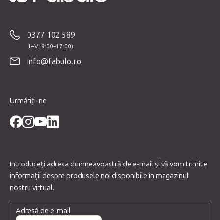
S
u
b
0377 102 589
s
o
info@fabulo.ro
l
Urmăriți-ne
Introduceţi adresa dumneavoastră de e-mail şi vă vom trimite
informaţii despre produsele noi disponibile în magazinul
nostru virtual.
Adresă de e-mail