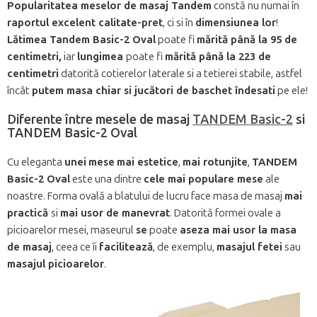
Popularitatea meselor de masaj Tandem
constă nu numai în
raportul excelent calitate-pret
, ci si în
dimensiunea lor
!
Lătimea Tandem Basic-2 Oval
poate fi
mărită până la 95 de
centimetri,
iar
lungimea
poate fi
mărită până la 223 de
centimetri
datorită cotierelor laterale si a tetierei stabile, astfel
încât
putem masa chiar si jucători de baschet îndesati
pe ele!
Diferente între mesele de masaj
TANDEM Basic-2
si
TANDEM Basic-2 Oval
Cu eleganta
unei
mese
mai estetice
,
mai rotunjite
,
TANDEM
Basic-2 Oval
este una dintre
cele mai populare mese
ale
noastre. Forma ovală a blatului de lucru face masa de masaj
mai
practică
si
mai usor de manevrat
. Datorită formei ovale a
picioarelor mesei, maseurul
se
poate
aseza mai usor la masa
de masaj
, ceea ce îi
facilitează
, de exemplu,
masajul fetei
sau
masajul picioarelor
.