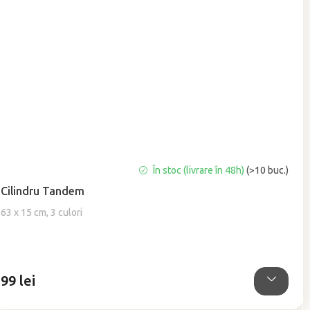
Evaluarea
În stoc (livrare în 48h)
(>10 buc.)
medie
Cilindru Tandem
a
produsului
63 x 15 cm, 3 culori
este
4,9
din
5
99 lei
stele.