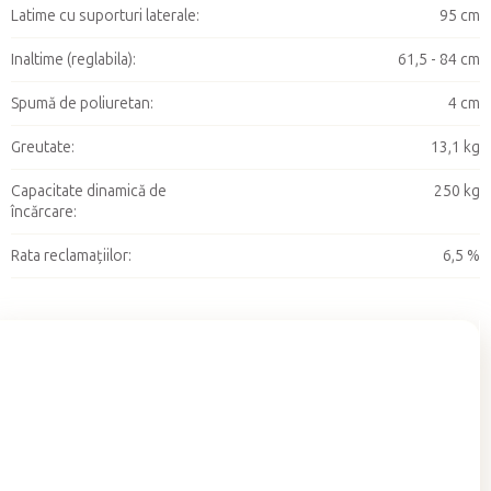
Latime cu suporturi laterale
:
95 cm
Inaltime (reglabila)
:
61,5 - 84 cm
Spumă de poliuretan
:
4 cm
Greutate
:
13,1 kg
Capacitate dinamică de
250 kg
încărcare
:
Rata reclamațiilor
:
6,5 %