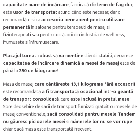
capacitate mare de încărcare
, fabricată din
lemn de fag dur
,
este
usor de transportat
atunci când este necesar, dar o
recomandăm si ca
accesoriu permanent pentru utilizare
permanentă
în saloane pentru terapeuti de masaj si
fizioterapeuti sau pentru lucrătorii din industria de wellness,
frumusete si înfrumusetare.
Placajul turnat robust
vă
va mentine
clientii
stabili
, deoarece
capacitatea de încărcare dinamică a mesei de masaj
este de
până la
250 de kilograme
!
Masa de masaj
care cântăreste 13,1 kilograme fără accesorii
este recomandată
a fi transportată ocazional într-o geantă
de transport consolidată
, care
este inclusă în pretul mesei
!
Spre deosebire de sacii de transport furnizati gratuit cu mesele de
masaj conventionale,
sacii consolidati pentru mesele Tandem
nu găuresc picioarele mesei
si
mânerele lor nu se vor rupe
chiar dacă masa este transportată frecvent.