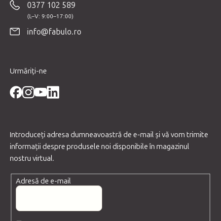
0377 102 589
s
o
info@fabulo.ro
l
Urmăriți-ne
Introduceţi adresa dumneavoastră de e-mail şi vă vom trimite
informaţii despre produsele noi disponibile în magazinul
nostru virtual.
Adresă de e-mail