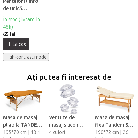
Pantaloni limfo
de unică
folosintă din
În stoc (livrare în
material netesut
48h)
Beautyfor®, 10
65 lei
buc
La coş
High-contrast mode
Ați putea fi interesat de
Masa de masaj
Ventuze de
Masa de masaj
pliabila TANDEM
masaj silicon
fixa Tandem Spa
Basic-2
195*70 cm | 13,1
Fabulo
4 culori
Luna V2
190*72 cm | 26