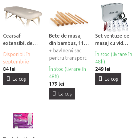
Cearsaf
Bete de masaj
Set ventuze de
extensibil de
din bambus, 11
masaj cu vid
flanel Fabulo cu
buc
+ bavlnený sac
Fabulo Luxury 19
Disponibil în
În stoc (livrare în
orificiu pentru
pentru transport
buc
septembrie
48h)
fată
84 lei
În stoc (livrare în
249 lei
48h)
La coş
La coş
179 lei
La coş