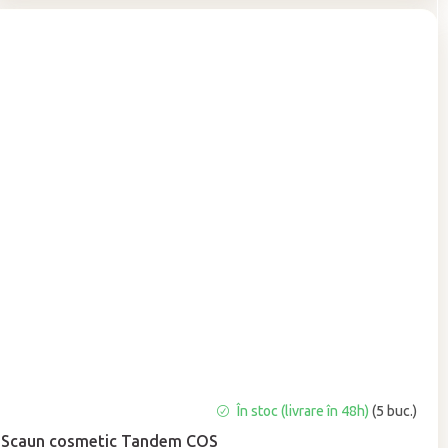
Evaluarea
În stoc (livrare în 48h)
(5 buc.)
medie
Scaun cosmetic Tandem COS