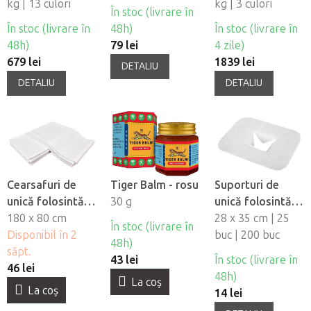
kg | 13 culori
Mushroom - set,
kg | 3 culori
În stoc (livrare în
4 buc
În stoc (livrare în
48h)
În stoc (livrare în
48h)
79 lei
4 zile)
679 lei
1839 lei
DETALIU
DETALIU
DETALIU
Cearsafuri de
Tiger Balm - rosu
Suporturi de
unică folosintă
30 g
unică folosintă
impermeabile
180 x 80 cm
pentru orificiul
28 x 35 cm | 25
În stoc (livrare în
Fabulo, 10 buc
Disponibil în 2
fetei din material
buc | 200 buc
48h)
săpt.
netesut Fabulo
43 lei
În stoc (livrare în
46 lei
48h)
La coş
La coş
14 lei