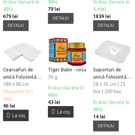
În stoc (livrare în
48h)
În stoc (livrare în
48h)
79 lei
4 zile)
679 lei
1839 lei
DETALIU
DETALIU
DETALIU
Cearsafuri de
Tiger Balm - rosu
Suporturi de
unică folosintă
30 g
unică folosintă
impermeabile
180 x 80 cm
pentru orificiul
28 x 35 cm | 25
În stoc (livrare în
Fabulo, 10 buc
Disponibil în 2
fetei din material
buc | 200 buc
48h)
săpt.
netesut Fabulo
43 lei
În stoc (livrare în
46 lei
48h)
La coş
La coş
14 lei
DETALIU