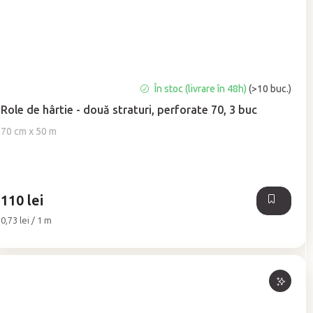
Evaluarea
În stoc (livrare în 48h)
(>10 buc.)
medie
Role de hârtie - două straturi, perforate 70, 3 buc
a
produsului
70 cm x 50 m
este
5,0
din
5
110 lei
stele.
Evaluare
0,73 lei / 1 m
preţ: