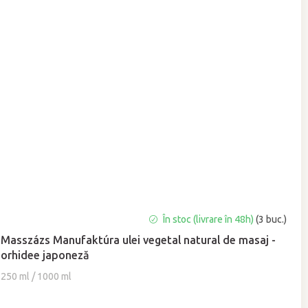
Evaluarea
În stoc (livrare în 48h)
(3 buc.)
medie
Masszázs Manufaktúra ulei vegetal natural de masaj -
a
orhidee japoneză
produsului
este
250 ml / 1000 ml
5,0
din