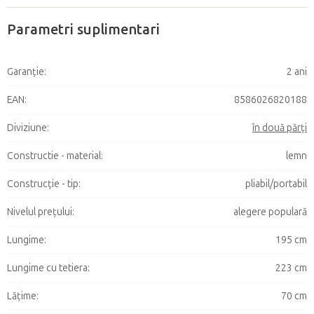
Parametri suplimentari
Garanţie
:
2 ani
EAN
:
8586026820188
Diviziune
:
în două părți
Constructie - material
:
lemn
Construcție - tip
:
pliabil/portabil
Nivelul prețului
:
alegere populară
Lungime
:
195 cm
Lungime cu tetiera
:
223 cm
Lățime
:
70 cm