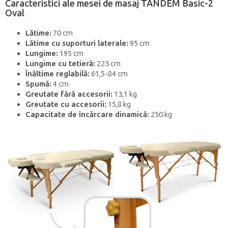
Caracteristici ale mesei de masaj TANDEM Basic-2
Oval
Lătime:
70 cm
Lătime cu suporturi laterale:
95 cm
Lungime:
195 cm
Lungime cu tetieră:
223 cm
Înăltime reglabilă:
61,5-84 cm
Spumă:
4 cm
Greutate fără accesorii:
13,1 kg
Greutate cu accesorii:
15,8 kg
Capacitate de încărcare dinamică:
250 kg