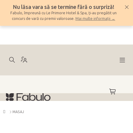
Treci
Nu lăsa vara să se termine fără o surpriză!
la
Fabulo, împreună cu Le Primore Hotel & Spa, ți-au pregătit un
conținut
concurs de vară cu premii valoroase.
Mai multe informații →
COŞ
DE
CUMPĂRĂ
Acasă
MASAJ