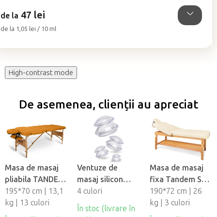
5
47 lei
stele.
de la
Evaluare
de la 1,05 lei / 10 ml
preţ:
High-contrast mode
De asemenea, clienții au apreciat
Masa de masaj
Ventuze de
Masa de masaj
pliabila TANDEM
masaj silicon
fixa Tandem Spa
Basic-2
195*70 cm | 13,1
Fabulo
4 culori
Luna V2
190*72 cm | 26
kg | 13 culori
Mushroom - set,
kg | 3 culori
În stoc (livrare în
4 buc