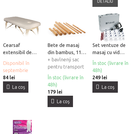
DETALIU
Cearsaf
Bete de masaj
Set ventuze de
extensibil de
din bambus, 11
masaj cu vid
flanel Fabulo cu
buc
+ bavlnený sac
Fabulo Luxury 19
Disponibil în
În stoc (livrare în
orificiu pentru
pentru transport
buc
septembrie
48h)
fată
84 lei
În stoc (livrare în
249 lei
48h)
La coş
La coş
179 lei
La coş