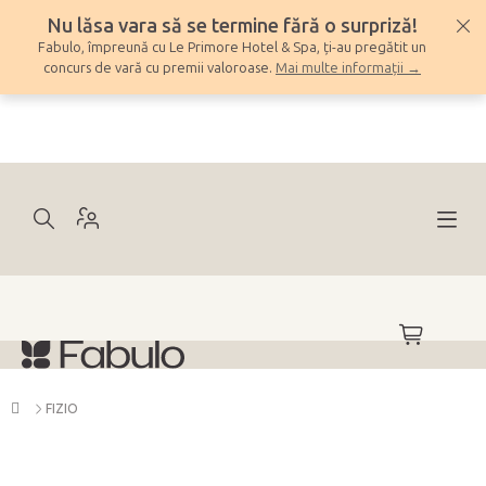
Treci
Nu lăsa vara să se termine fără o surpriză!
la
Fabulo, împreună cu Le Primore Hotel & Spa, ți-au pregătit un
conținut
concurs de vară cu premii valoroase.
Mai multe informații →
COŞ
DE
CUMPĂRĂ
Acasă
FIZIO