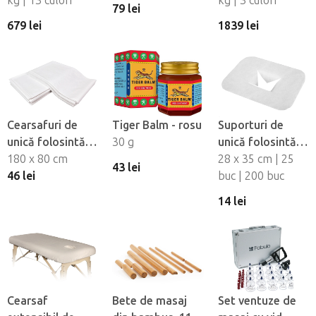
kg | 13 culori
Mushroom - set,
kg | 3 culori
79 lei
4 buc
679 lei
1839 lei
Cearsafuri de
Tiger Balm - rosu
Suporturi de
unică folosintă
30 g
unică folosintă
impermeabile
180 x 80 cm
pentru orificiul
28 x 35 cm | 25
43 lei
Fabulo, 10 buc
46 lei
fetei din material
buc | 200 buc
netesut Fabulo
14 lei
Cearsaf
Bete de masaj
Set ventuze de