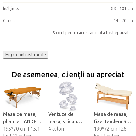
Înălţime
:
88 - 101 cm
Circuit
:
44 - 70 cm
Stocul pentru acest articol a fost epuizat…
High-contrast mode
De asemenea, clienții au apreciat
Masa de masaj
Ventuze de
Masa de masaj
pliabila TANDEM
masaj silicon
fixa Tandem Spa
Basic-2
195*70 cm | 13,1
Fabulo
4 culori
Luna V2
190*72 cm | 26