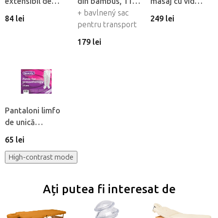
extensibil de
din bambus, 11
masaj cu vid
flanel Fabulo cu
buc
+ bavlnený sac
Fabulo Luxury 19
84 lei
249 lei
orificiu pentru
pentru transport
buc
fată
179 lei
Pantaloni limfo
de unică
folosintă din
65 lei
material netesut
Beautyfor®, 10
High-contrast mode
buc
Ați putea fi interesat de