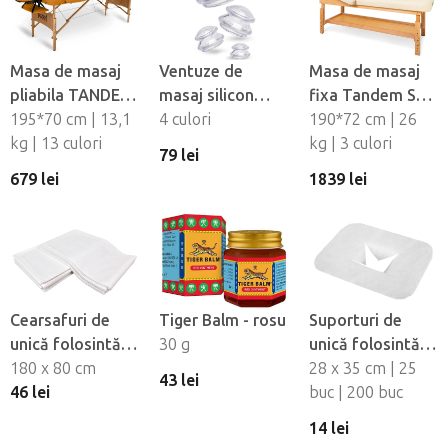
Masa de masaj
Ventuze de
Masa de masaj
pliabila TANDEM
masaj silicon
fixa Tandem Spa
Basic-2
195*70 cm | 13,1
Fabulo
4 culori
Luna V2
190*72 cm | 26
kg | 13 culori
Mushroom - set,
kg | 3 culori
79 lei
4 buc
679 lei
1839 lei
Cearsafuri de
Tiger Balm - rosu
Suporturi de
unică folosintă
30 g
unică folosintă
impermeabile
180 x 80 cm
pentru orificiul
28 x 35 cm | 25
43 lei
Fabulo, 10 buc
46 lei
fetei din material
buc | 200 buc
netesut Fabulo
14 lei