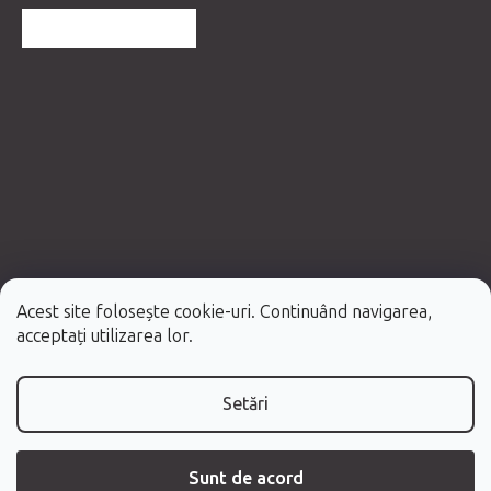
MAI MULTE RECENZII
Acest site folosește cookie-uri. Continuând navigarea,
Creat de Shoptet Premium
acceptați utilizarea lor.
Drepturi de autor 2026
Fabulo.ro
. Toate drepturile rezervate.
Setări
Sunt de acord