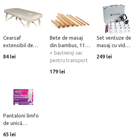
Cearsaf
Bete de masaj
Set ventuze de
extensibil de
din bambus, 11
masaj cu vid
flanel Fabulo cu
buc
+ bavlnený sac
Fabulo Luxury 19
84 lei
249 lei
orificiu pentru
pentru transport
buc
fată
179 lei
Pantaloni limfo
de unică
folosintă din
65 lei
material netesut