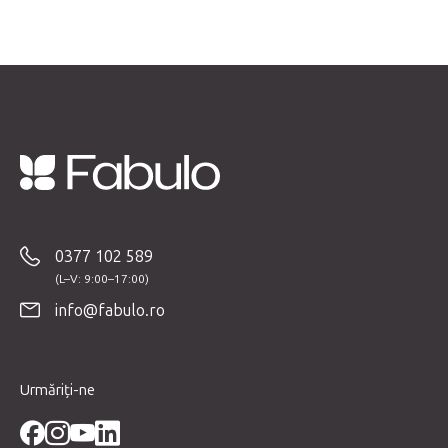
Beautyfor®, 10
buc
S
u
b
0377 102 589
s
o
info@fabulo.ro
l
Urmăriți-ne