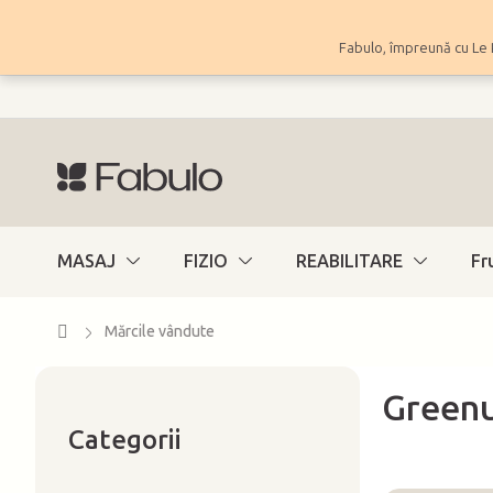
Treci
la
Fabulo, împreună cu Le 
conținut
MASAJ
FIZIO
REABILITARE
Fr
Acasă
Mărcile vândute
Green
Sari
B
peste
Categorii
a
categorii
r