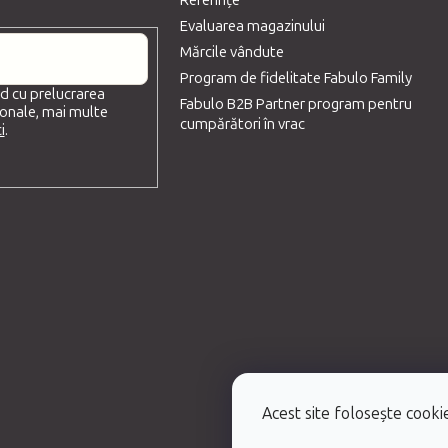
Referințe
i
Evaluarea magazinului
s
Mărcile vândute
t
Program de fidelitate Fabulo Family
d cu prelucrarea
ă
Fabulo B2B Partner program pentru
onale, mai multe
r
cumpărători în vrac
i
.
i
l
o
r
Acest site folosește cookie