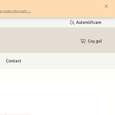
i multe informații →
Autentificare
COŞ
Coş gol
DE
CUMPĂRĂTUR
Contact