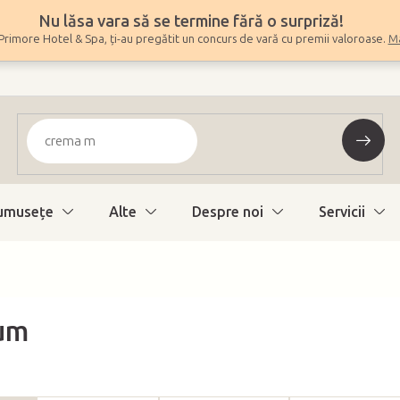
Nu lăsa vara să se termine fără o surpriză!
Primore Hotel & Spa, ți-au pregătit un concurs de vară cu premii valoroase.
Ma
umuseţe
Alte
Despre noi
Servicii
um