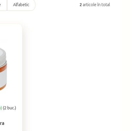
e
Alfabetic
2
articole în total
h)
(2 buc.)
era