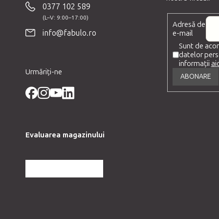
b
0377 102 589
s
Adresă de
o
info@fabulo.ro
e-mail
l
Sunt de acor
datelor pers
informații
aic
Urmăriți-ne
ABONARE
Evaluarea magazinului
MAI MULTE RECENZII