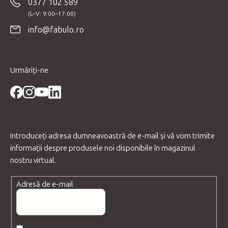
0377 102 589
s
o
info@fabulo.ro
l
Urmăriți-ne
Introduceţi adresa dumneavoastră de e-mail şi vă vom trimite
informaţii despre produsele noi disponibile în magazinul
nostru virtual.
Adresă de e-mail