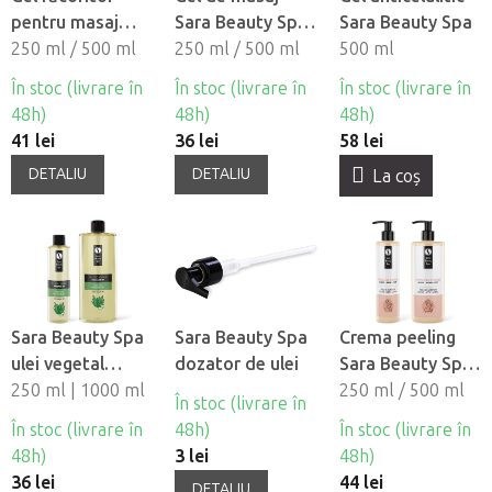
pentru masaj
Sara Beauty Spa
Sara Beauty Spa
pentru picioare
250 ml / 500 ml
- Cannabis &
250 ml / 500 ml
500 ml
Sara Beauty Spa
Arnica
În stoc (livrare în
În stoc (livrare în
În stoc (livrare în
- Ice Gel Balzam
48h)
48h)
48h)
41 lei
36 lei
58 lei
DETALIU
DETALIU
La coş
Sara Beauty Spa
Sara Beauty Spa
Crema peeling
ulei vegetal
dozator de ulei
Sara Beauty Spa
natural de masaj
250 ml | 1000 ml
- Scrub
250 ml / 500 ml
În stoc (livrare în
- Aloe Vera
În stoc (livrare în
48h)
În stoc (livrare în
48h)
3 lei
48h)
36 lei
44 lei
DETALIU