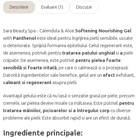
Descriere
Evaluare (1)
Discuţie
Sara Beauty Spa - Calendula & Aloe
Softening Nourishing Gel
with
Panthenol
este ideal pentru îngrijirea pielii sensibile, uscate
si deteriorate. Sprijină formarea epiteliului. Gelul regenerant este,
de asemenea, potrivit pentru
tratarea patului unghial
si
a
pielii
crăpate. De asemenea, este potrivit
pentru pielea foarte
sensibilă si foarte iritată
, pe care o calmează si o protejează.
Datorită ingredientelor sale benefice, gelul are un
efect
exfoliant,
calmant si regenerant
asupra pielii.
Avantajul gelului este că nu lasă o senzatie grasă pe piele, precum
cremele, iar pielea devine moale ca mătasea. Este potrivit
pentru
tratarea mâinilor, picioarelor si a întregului corp
cu diverse
probleme ale pielii. Este absorbit rapid si are un efect de durată.
Ingrediente principale: