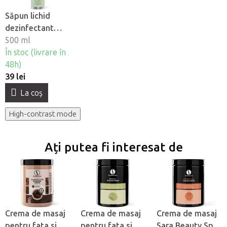
Săpun lichid
dezinfectant
Sara Beauty Spa
500 ml
- Arbore de Ceai
În stoc (livrare în
si Mentă
48h)
39 lei
La coş
High-contrast mode
Ați putea fi interesat de
Crema de masaj
Crema de masaj
Crema de masaj
pentru fata si
pentru fata si
Sara Beauty Spa