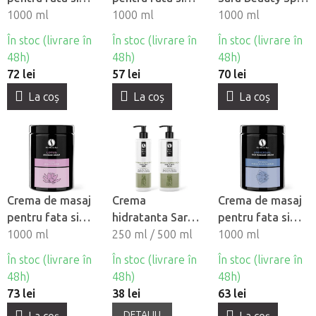
corp Sara Beauty
1000 ml
corp Sara Beauty
1000 ml
- Spiritual
1000 ml
Spa - Ciocolata
Spa - Basic
În stoc (livrare în
În stoc (livrare în
În stoc (livrare în
48h)
48h)
48h)
72 lei
57 lei
70 lei
La coş
La coş
La coş
Crema de masaj
Crema
Crema de masaj
pentru fata si
hidratanta Sara
pentru fata si
corp Sara Beauty
1000 ml
Beauty Spa -
250 ml / 500 ml
corp Sara Beauty
1000 ml
Spa - Lotus
Bambus & Ceai
Spa - Universala
În stoc (livrare în
În stoc (livrare în
În stoc (livrare în
verde
48h)
48h)
48h)
73 lei
38 lei
63 lei
DETALIU