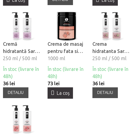
La coş
La coş
Cremă
Crema de masaj
Crema
hidratantă Sara
pentru fata si
hidratanta Sara
Beauty Spa -
250 ml / 500 ml
corp Sara Beauty
1000 ml
Beauty Spa -
250 ml / 500 ml
Lotus si Nufăr
Spa - Caise
Macaron
În stoc (livrare în
În stoc (livrare în
În stoc (livrare în
48h)
48h)
48h)
36 lei
73 lei
36 lei
DETALIU
DETALIU
La coş