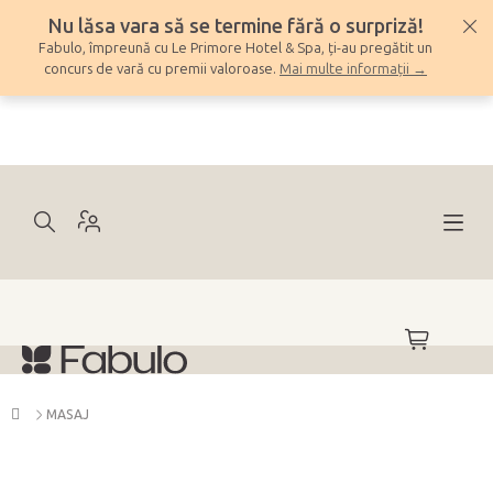
Treci
Nu lăsa vara să se termine fără o surpriză!
la
Fabulo, împreună cu Le Primore Hotel & Spa, ți-au pregătit un
conținut
concurs de vară cu premii valoroase.
Mai multe informații →
COŞ
DE
CUMPĂRĂ
Acasă
MASAJ