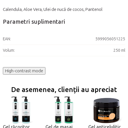
Calendula, Aloe Vera, Ulei de nucă de cocos, Pantenol
Parametri suplimentari
EAN
:
5999056051225
Volum
:
250 ml
High-contrast mode
De asemenea, clienții au apreciat
Gel răcoritor
Gel de masaj
Gel anticelulitic