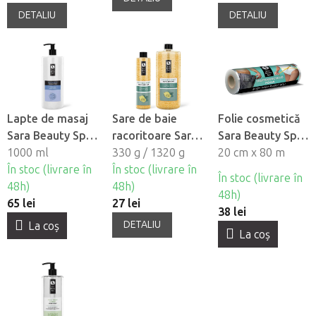
DETALIU
DETALIU
Lapte de masaj
Sare de baie
Folie cosmetică
Sara Beauty Spa
racoritoare Sara
Sara Beauty Spa
- Universal
1000 ml
Beauty Spa -
330 g / 1320 g
pentru
20 cm x 80 m
În stoc (livrare în
Citrice & Mentă
În stoc (livrare în
împachetări
În stoc (livrare în
48h)
48h)
48h)
65 lei
27 lei
38 lei
DETALIU
La coş
La coş