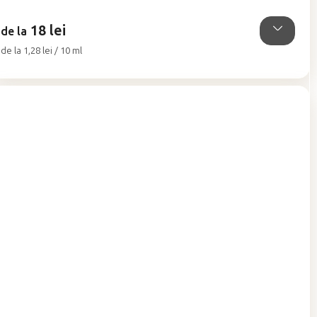
din
5
18 lei
stele.
de la
Evaluare
de la 1,28 lei / 10 ml
preţ: