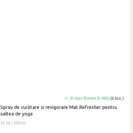
Evaluarea
În stoc (livrare în 48h)
(6 buc.)
medie
Spray de curătare si revigorare Mat Refresher pentru
a
saltea de yoga
produsului
este
50 ml / 500 ml
5,0