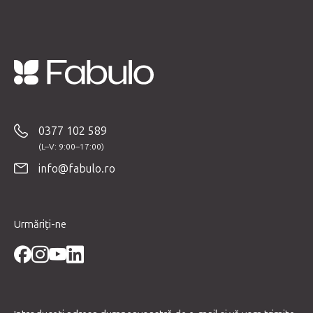
S
u
b
0377 102 589
s
o
info@fabulo.ro
l
Urmăriți-ne