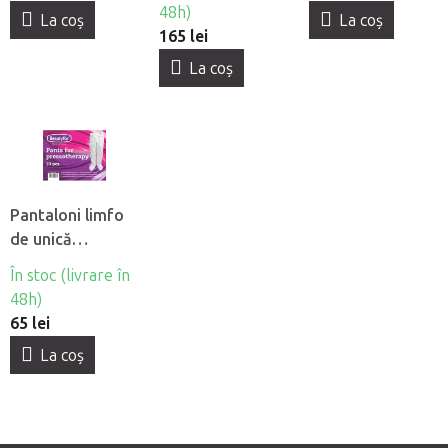
48h)
La coş
La coş
165 lei
La coş
Pantaloni limfo
de unică
folosintă din
În stoc (livrare în
material netesut
48h)
Beautyfor®, 10
65 lei
buc
La coş