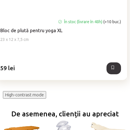
Evaluarea
În stoc (livrare în 48h)
(>10 buc.)
medie
Bloc de plută pentru yoga XL
a
produsului
23 x 12 x 7,5 cm
este
5,0
din
5
59 lei
stele.
High-contrast mode
De asemenea, clienții au apreciat