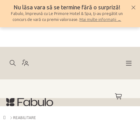
Treci
Nu lăsa vara să se termine fără o surpriză!
la
Fabulo, împreună cu Le Primore Hotel & Spa, ți-au pregătit un
conținut
concurs de vară cu premii valoroase.
Mai multe informații →
COŞ
DE
CUMPĂRĂ
Acasă
REABILITARE