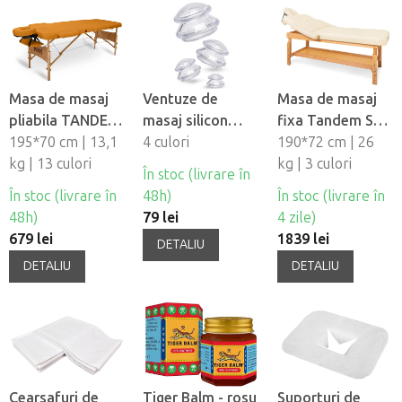
Masa de masaj
Ventuze de
Masa de masaj
pliabila TANDEM
masaj silicon
fixa Tandem Spa
Basic-2
195*70 cm | 13,1
Fabulo
4 culori
Luna V2
190*72 cm | 26
kg | 13 culori
Mushroom - set,
kg | 3 culori
În stoc (livrare în
4 buc
În stoc (livrare în
48h)
În stoc (livrare în
48h)
79 lei
4 zile)
679 lei
1839 lei
DETALIU
DETALIU
DETALIU
Cearsafuri de
Tiger Balm - rosu
Suporturi de