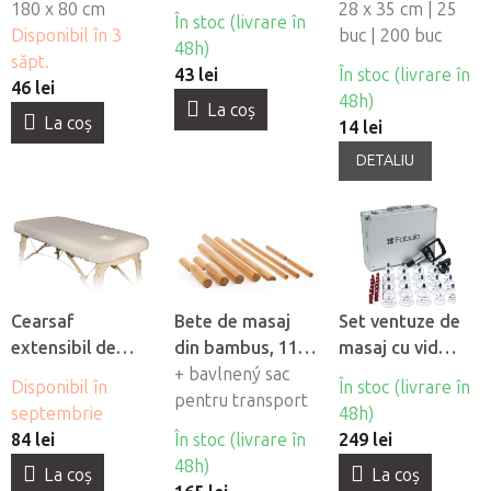
impermeabile
180 x 80 cm
pentru orificiul
28 x 35 cm | 25
În stoc (livrare în
Fabulo, 10 buc
Disponibil în 3
fetei din material
buc | 200 buc
48h)
săpt.
netesut Fabulo
43 lei
În stoc (livrare în
46 lei
48h)
La coş
La coş
14 lei
DETALIU
Cearsaf
Bete de masaj
Set ventuze de
extensibil de
din bambus, 11
masaj cu vid
flanel Fabulo cu
buc
+ bavlnený sac
Fabulo Luxury 19
Disponibil în
În stoc (livrare în
orificiu pentru
pentru transport
buc
septembrie
48h)
fată
84 lei
În stoc (livrare în
249 lei
48h)
La coş
La coş