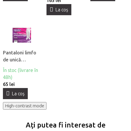
165 lei
La coş
Pantaloni limfo
de unică
folosintă din
În stoc (livrare în
material netesut
48h)
Beautyfor®, 10
65 lei
buc
La coş
High-contrast mode
Ați putea fi interesat de