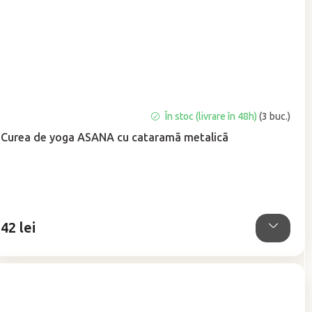
Evaluarea
În stoc (livrare în 48h)
(3 buc.)
medie
Curea de yoga ASANA cu cataramã metalicã
a
produsului
este
5,0
din
5
42 lei
stele.