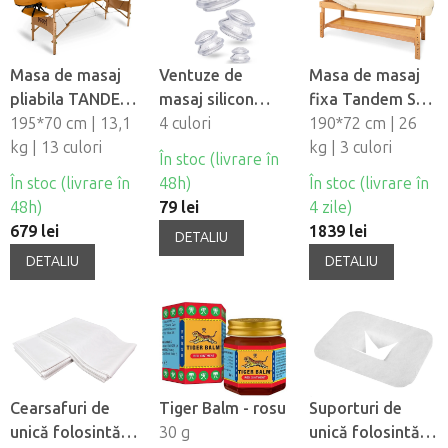
Masa de masaj
Ventuze de
Masa de masaj
pliabila TANDEM
masaj silicon
fixa Tandem Spa
Basic-2
195*70 cm | 13,1
Fabulo
4 culori
Luna V2
190*72 cm | 26
kg | 13 culori
Mushroom - set,
kg | 3 culori
În stoc (livrare în
4 buc
În stoc (livrare în
48h)
În stoc (livrare în
48h)
79 lei
4 zile)
679 lei
1839 lei
DETALIU
DETALIU
DETALIU
Cearsafuri de
Tiger Balm - rosu
Suporturi de
unică folosintă
30 g
unică folosintă