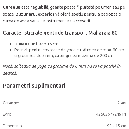
Cureaua
este
reglabilă
, geanta poate fi purtată pe umeri sau pe
spate.
Buzunarul exterior
vă oferă spatiu pentru a depozita o
curea de yoga sau alte instrumente si accesorii.
Caracteristici ale gentii de transport Maharaja 80
Dimensiuni
: 92 x 15 cm
Potrivit pentru covorase de yoga cu lătimea de max. 80 cm
si grosimea de 5 mm, cu lungimea maximă de 200 cm
Notă: salteaua de yoga cu grosime de 6 mm nu se va potrivi în
geantă.
Parametri suplimentari
Garanţie
:
2 ani
EAN
:
4250367924914
Dimensiuni
:
92 x 15 cm