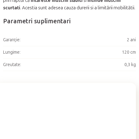
prin faptul că
întăreste muschii slăbiti
si
întinde muschii
scurtati
. Acestia sunt adesea cauza durerii si a limitării mobilitătii.
Parametri suplimentari
Garanţie
:
2 ani
Lungime
:
120 cm
Greutate
:
0,3 kg