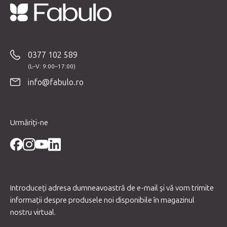
S
u
b
0377 102 589
s
o
info@fabulo.ro
l
Urmăriți-ne
Introduceţi adresa dumneavoastră de e-mail şi vă vom trimite
informaţii despre produsele noi disponibile în magazinul
nostru virtual.