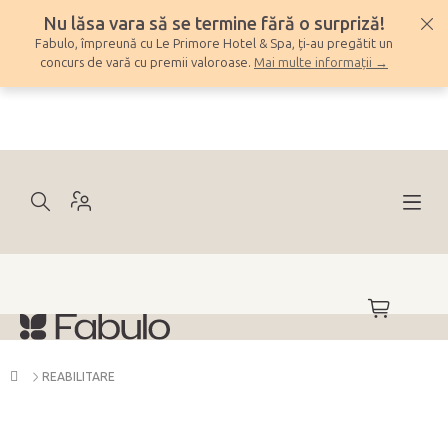
Treci
Nu lăsa vara să se termine fără o surpriză!
la
Fabulo, împreună cu Le Primore Hotel & Spa, ți-au pregătit un
conținut
concurs de vară cu premii valoroase.
Mai multe informații →
COŞ
DE
CUMPĂRĂ
Acasă
REABILITARE