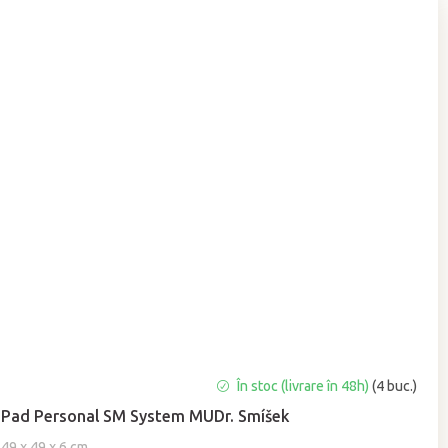
Evaluarea
În stoc (livrare în 48h)
(4 buc.)
medie
Pad Personal SM System MUDr. Smíšek
a
produsului
49 x 49 x 6 cm