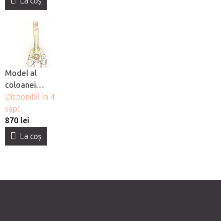
La coş
Model al
coloanei
vertebrale cu
Disponibil în 4
muschi în mărime
săpt.
naturală SM
870 lei
Systém MUDr.
La coş
Smíšek