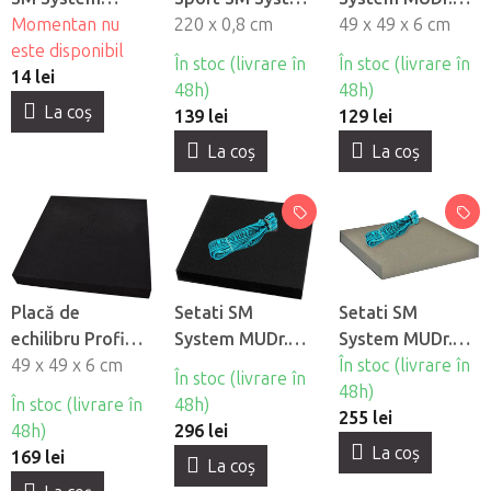
MUDr. Smíšek -
Momentan nu
MUDr. Smíšek
220 x 0,8 cm
Smíšek
49 x 49 x 6 cm
scurtă
este disponibil
În stoc (livrare în
În stoc (livrare în
14 lei
48h)
48h)
La coş
139 lei
129 lei
La coş
La coş
Placă de
Setati SM
Setati SM
echilibru Profi
System MUDr.
System MUDr.
SM System
49 x 49 x 6 cm
Smíšek - Funie
Smíšek - Funie
În stoc (livrare în
În stoc (livrare în
MUDr. Šmíšek
elastica +
elastică + Pad
48h)
În stoc (livrare în
48h)
covoras de
Personal
255 lei
48h)
296 lei
echilibru Profi
La coş
169 lei
La coş