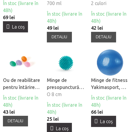
maderoterapie
În stoc (livrare în
otel inoxidabil
700 ml
2 culori
48h)
În stoc (livrare în
În stoc (livrare în
69 lei
48h)
48h)
La coş
49 lei
42 lei
DETALIU
DETALIU
Ou de reabilitare
Minge de
Minge de fitness
pentru întărirea
presopunctură
Yakimasport, Ø
mâinilor SISSEL®
Bodhi Spiky Ball
O 8 cm
65 cm
În stoc (livrare în
În stoc (livrare în
PRESS EGG
48h)
În stoc (livrare în
48h)
43 lei
48h)
66 lei
25 lei
DETALIU
La coş
La coş