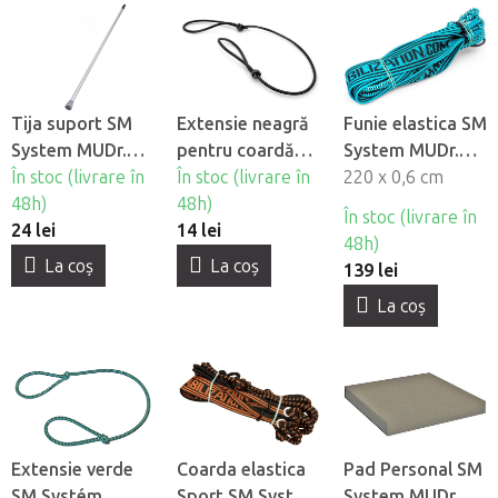
Tija suport SM
Extensie neagră
Funie elastica SM
System MUDr.
pentru coardă
System MUDr.
Smíšek, 1 buc
În stoc (livrare în
SM Systém
În stoc (livrare în
Smíšek
220 x 0,6 cm
48h)
MUDr. Smíšek
48h)
În stoc (livrare în
24 lei
14 lei
48h)
La coş
La coş
139 lei
La coş
Extensie verde
Coarda elastica
Pad Personal SM
SM Systém
Sport SM System
System MUDr.