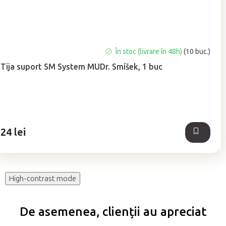
Evaluarea
În stoc (livrare în 48h)
(10 buc.)
medie
Tija suport SM System MUDr. Smíšek, 1 buc
a
produsului
este
0,0
din
5
24 lei
stele.
High-contrast mode
De asemenea, clienții au apreciat