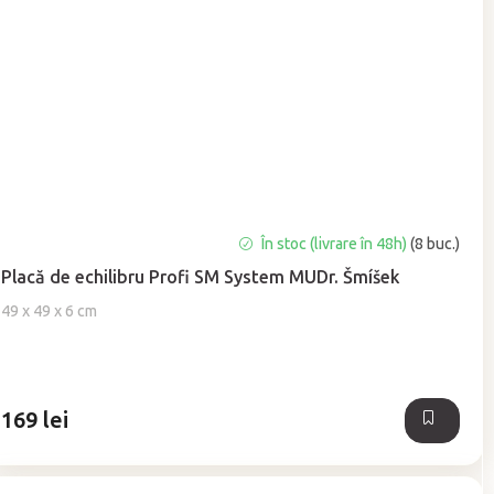
Evaluarea
În stoc (livrare în 48h)
(8 buc.)
medie
Placă de echilibru Profi SM System MUDr. Šmíšek
a
produsului
49 x 49 x 6 cm
este
5,0
din
5
169 lei
stele.