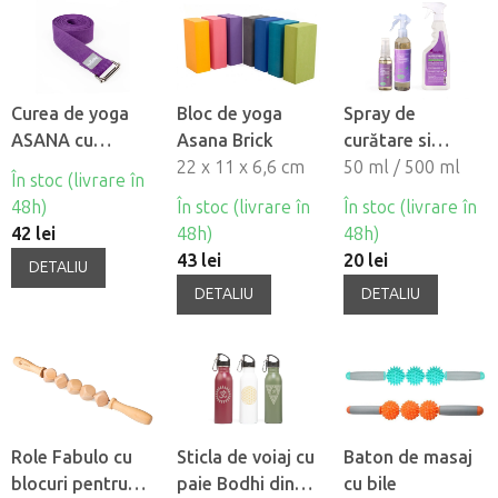
Curea de yoga
Bloc de yoga
Spray de
ASANA cu
Asana Brick
curătare si
cataramã
22 x 11 x 6,6 cm
revigorare Mat
50 ml / 500 ml
În stoc (livrare în
metalicã
Refresher pentru
48h)
În stoc (livrare în
În stoc (livrare în
saltea de yoga
42 lei
48h)
48h)
43 lei
20 lei
DETALIU
DETALIU
DETALIU
Role Fabulo cu
Sticla de voiaj cu
Baton de masaj
blocuri pentru
paie Bodhi din
cu bile