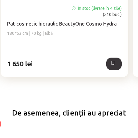
În stoc (livrare în 4 zile)
Evaluarea
(>10 buc.)
medie
a
Pat cosmetic hidraulic BeautyOne Cosmo Hydra
produsului
180*63 cm | 70 kg | albă
este
4,9
din
5
stele.
1 650 lei
De asemenea, clienții au apreciat