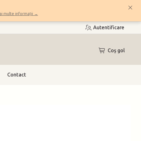
i multe informații →
Autentificare
COŞ
Coş gol
DE
CUMPĂRĂTUR
Contact
h)
(2 buc.)