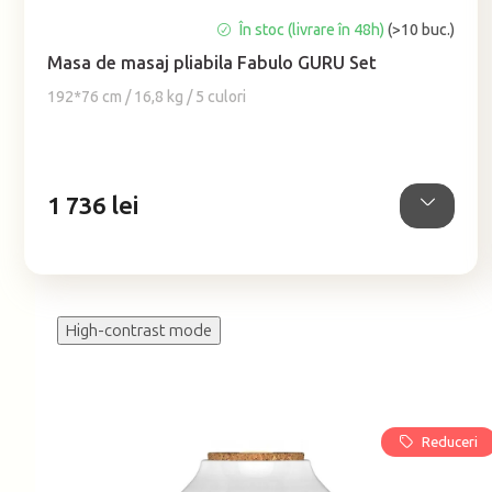
Evaluarea
În stoc (livrare în 48h)
(>10 buc.)
medie
Masa de masaj pliabila Fabulo GURU Set
a
produsului
192*76 cm / 16,8 kg / 5 culori
este
5,0
din
5
1 736 lei
stele.
High-contrast mode
Reduceri