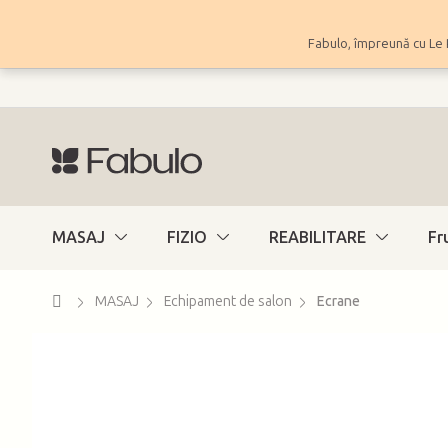
Treci
la
Fabulo, împreună cu Le 
conținut
MASAJ
FIZIO
REABILITARE
Fr
Acasă
MASAJ
Echipament de salon
Ecrane