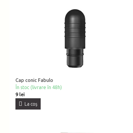
Cap conic Fabulo
În stoc (livrare în 48h)
9 lei
La coş