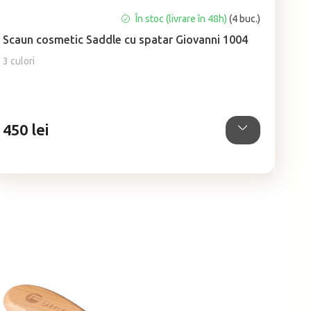
Evaluarea
În stoc (livrare în 48h)
(4 buc.)
medie
Scaun cosmetic Saddle cu spatar Giovanni 1004
a
produsului
3 culori
este
5,0
din
5
450 lei
stele.