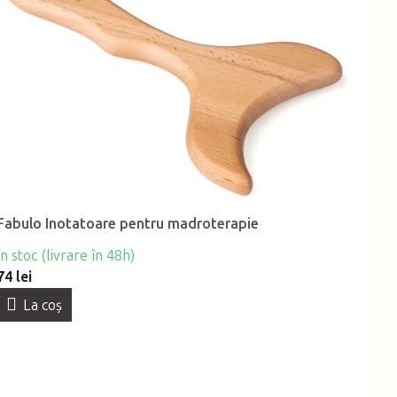
Fabulo Inotatoare pentru madroterapie
În stoc (livrare în 48h)
74 lei
La coş