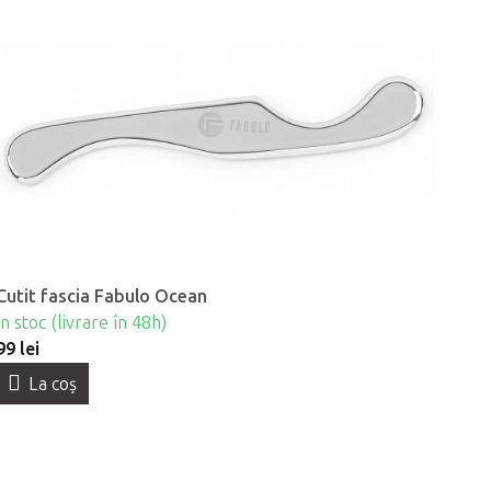
Cutit fascia Fabulo Ocean
În stoc (livrare în 48h)
99 lei
La coş