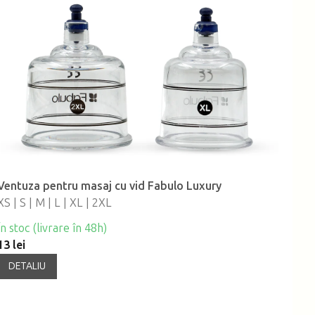
Ventuza pentru masaj cu vid Fabulo Luxury
XS | S | M | L | XL | 2XL
În stoc (livrare în 48h)
13 lei
DETALIU