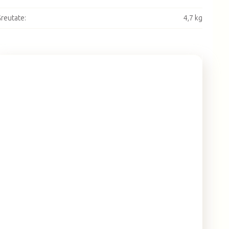
reutate
:
4,7 kg