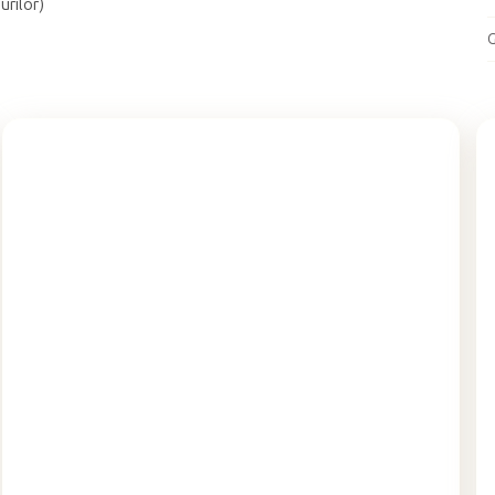
urilor)
G