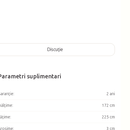
Discuţie
Parametri suplimentari
aranţie
:
2 ani
nălţime
:
172 cm
ățime
:
225 cm
Grosime
:
3 cm