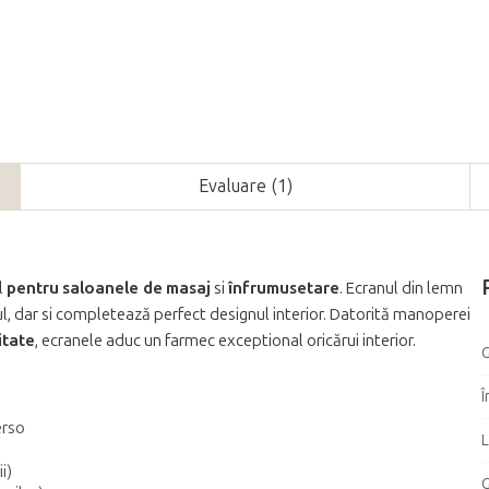
Evaluare (1)
l
pentru
saloanele de
masaj
si
înfrumusetare
. Ecranul din lemn
l, dar si completează perfect designul interior. Datorită manoperei
itate
, ecranele aduc un farmec exceptional oricărui interior.
G
Î
erso
L
i)