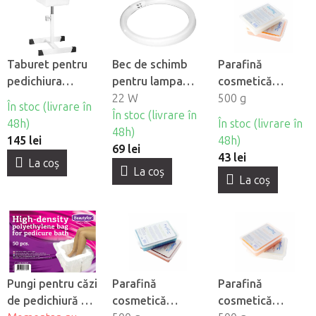
Taburet pentru
Bec de schimb
Parafină
pedichiura
pentru lampa
cosmetică
BeautyOne Bell
cosmetică
22 W
Depilflax - Unt
500 g
În stoc (livrare în
BeautyOne S4
În stoc (livrare în
de Shea
48h)
În stoc (livrare în
48h)
145 lei
48h)
69 lei
43 lei
La coş
La coş
La coş
Pungi pentru căzi
Parafină
Parafină
de pedichiură de
cosmetică
cosmetică