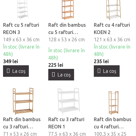
Raft cu 5 rafturi
Raft din bambus
Raft cu 4 rafturi
REON 3
cu 5 rafturi
KOEN 2
149 x 63 x 36 cm
FIORE 3
128 x 53 x 26 cm
121 x 63 x 36 cm
În stoc (livrare în
În stoc (livrare în
În stoc (livrare în
48h)
48h)
48h)
349 lei
235 lei
225 lei
La coş
La coş
La coş
Raft din bambus
Raft cu 3 rafturi
Raft din bambus
cu 3 rafturi
REON 1
cu 4 rafturi
FIORE 1
71 x 53 x 26 cm
77,5 x 63 x 36 cm
IMPEROR 2
100,3 x 35 x 25