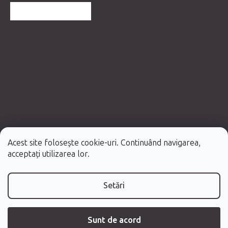
MAI MULTE RECENZII
Acest site folosește cookie-uri. Continuând navigarea,
Creat de Shoptet Premium
acceptați utilizarea lor.
Drepturi de autor 2026
Fabulo.ro
. Toate drepturile rezervate.
Setări
Sunt de acord