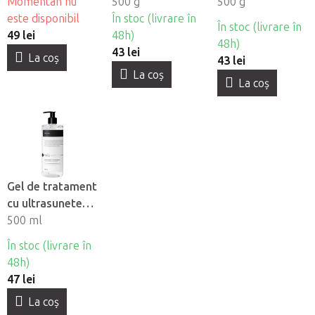
unică folosință
Momentan nu
Depilflax - Mentă
500 g
Depilflax -
500 g
Beautyfor®
este disponibil
În stoc (livrare în
Portocală -
În stoc (livrare în
50buc
49 lei
48h)
piersică
48h)
43 lei
La coş
43 lei
La coş
La coş
Gel de tratament
cu ultrasunete
Syis cu acid
500 ml
hialuronic
În stoc (livrare în
48h)
47 lei
La coş