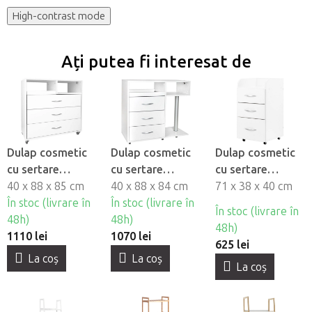
High-contrast mode
Ați putea fi interesat de
Dulap cosmetic
Dulap cosmetic
Dulap cosmetic
cu sertare
cu sertare
cu sertare
BeautyOne Y-200
40 x 88 x 85 cm
BeautyOne Y-300
40 x 88 x 84 cm
BeautyOne
71 x 38 x 40 cm
În stoc (livrare în
În stoc (livrare în
Cabinet II
În stoc (livrare în
48h)
48h)
48h)
1110 lei
1070 lei
625 lei
La coş
La coş
La coş