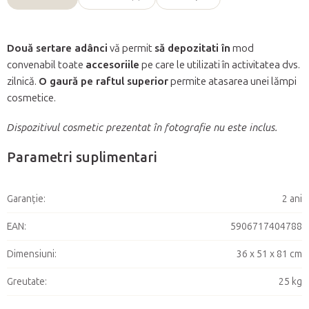
Două sertare adânci
vă permit
să depozitati în
mod
convenabil toate
accesoriile
pe care le utilizati în activitatea dvs.
zilnică.
O gaură pe raftul superior
permite atasarea unei lămpi
cosmetice.
Dispozitivul cosmetic prezentat în fotografie nu este inclus.
Parametri suplimentari
Garanţie
:
2 ani
EAN
:
5906717404788
Dimensiuni
:
36 x 51 x 81 cm
Greutate
:
25 kg