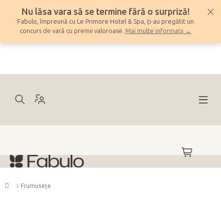
Treci
Nu lăsa vara să se termine fără o surpriză!
la
Fabulo, împreună cu Le Primore Hotel & Spa, ți-au pregătit un
conținut
concurs de vară cu premii valoroase.
Mai multe informații →
COŞ
DE
CUMPĂRĂ
Acasă
Frumuseţe