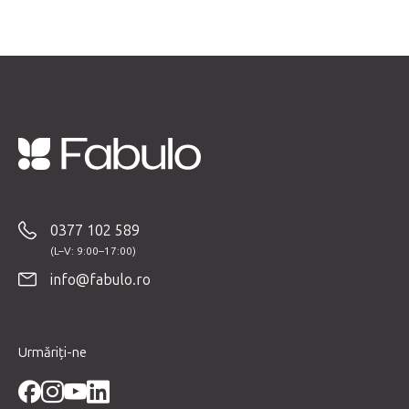
S
u
b
0377 102 589
s
o
info@fabulo.ro
l
Urmăriți-ne