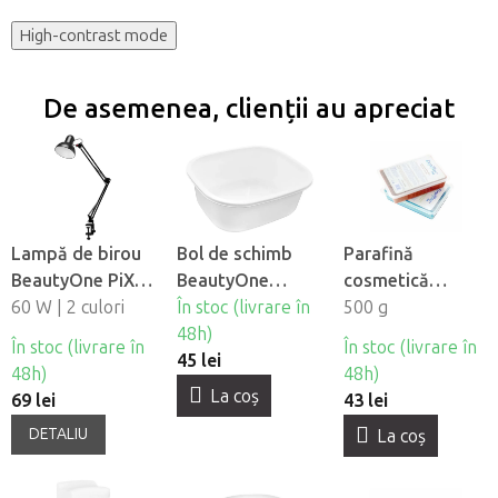
High-contrast mode
De asemenea, clienții au apreciat
Lampă de birou
Bol de schimb
Parafină
BeautyOne PiX
BeautyOne
cosmetică
314
60 W | 2 culori
pentru cadă de
În stoc (livrare în
Depilflax -
500 g
pedichiură
48h)
Ciocolată
În stoc (livrare în
În stoc (livrare în
45 lei
48h)
48h)
La coş
69 lei
43 lei
DETALIU
La coş