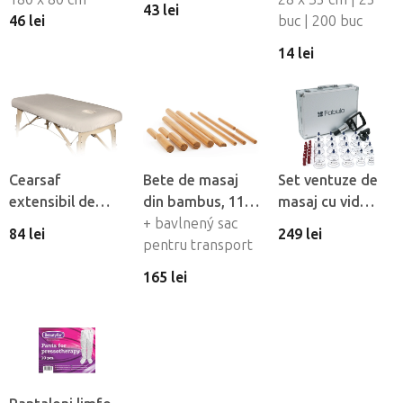
43 lei
Fabulo, 10 buc
46 lei
fetei din material
buc | 200 buc
netesut Fabulo
14 lei
Cearsaf
Bete de masaj
Set ventuze de
extensibil de
din bambus, 11
masaj cu vid
flanel Fabulo cu
buc
+ bavlnený sac
Fabulo Luxury 19
84 lei
249 lei
orificiu pentru
pentru transport
buc
fată
165 lei