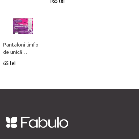
165 lei
Pantaloni limfo
de unică
folosintă din
65 lei
material netesut
Beautyfor®, 10
buc
S
u