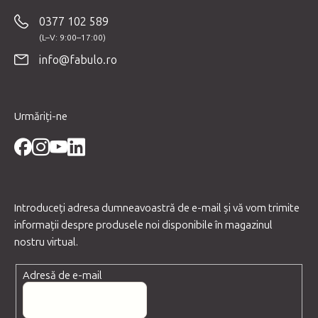
b
0377 102 589
s
o
info@fabulo.ro
l
Urmăriți-ne
Introduceţi adresa dumneavoastră de e-mail şi vă vom trimite
informaţii despre produsele noi disponibile în magazinul
nostru virtual.
Adresă de e-mail