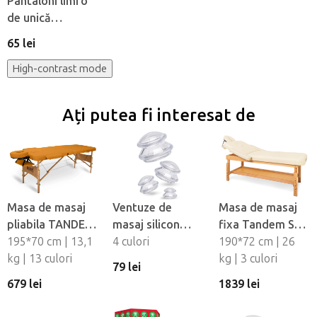
Pantaloni limfo
de unică
folosintă din
65 lei
material netesut
Beautyfor®, 10
High-contrast mode
buc
Ați putea fi interesat de
Masa de masaj
Ventuze de
Masa de masaj
pliabila TANDEM
masaj silicon
fixa Tandem Spa
Basic-2
195*70 cm | 13,1
Fabulo
4 culori
Luna V2
190*72 cm | 26
kg | 13 culori
Mushroom - set,
kg | 3 culori
79 lei
4 buc
679 lei
1839 lei