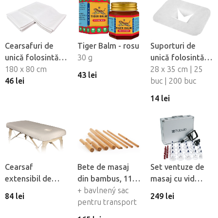
Cearsafuri de
Tiger Balm - rosu
Suporturi de
unică folosintă
30 g
unică folosintă
impermeabile
180 x 80 cm
pentru orificiul
28 x 35 cm | 25
43 lei
Fabulo, 10 buc
46 lei
fetei din material
buc | 200 buc
netesut Fabulo
14 lei
Cearsaf
Bete de masaj
Set ventuze de
extensibil de
din bambus, 11
masaj cu vid
flanel Fabulo cu
buc
+ bavlnený sac
Fabulo Luxury 19
84 lei
249 lei
orificiu pentru
pentru transport
buc
fată