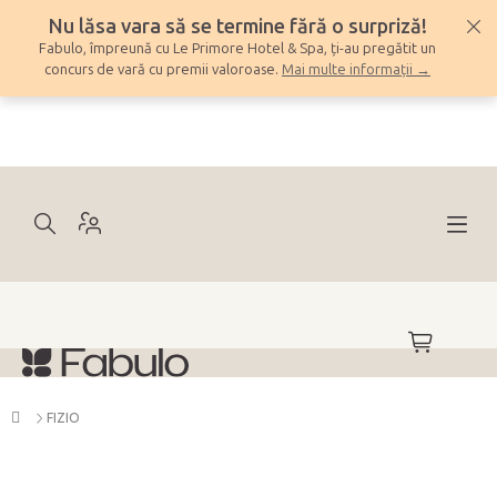
Treci
Nu lăsa vara să se termine fără o surpriză!
la
Fabulo, împreună cu Le Primore Hotel & Spa, ți-au pregătit un
conținut
concurs de vară cu premii valoroase.
Mai multe informații →
COŞ
DE
CUMPĂRĂ
Acasă
FIZIO