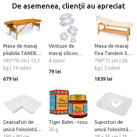
De asemenea, clienții au apreciat
Masa de masaj
Ventuze de
Masa de masaj
pliabila TANDEM
masaj silicon
fixa Tandem Spa
Basic-2
195*70 cm | 13,1
Fabulo
4 culori
Luna V2
190*72 cm | 26
kg | 13 culori
Mushroom - set,
kg | 3 culori
79 lei
4 buc
679 lei
1839 lei
Cearsafuri de
Tiger Balm - rosu
Suporturi de
unică folosintă
30 g
unică folosintă
impermeabile
180 x 80 cm
pentru orificiul
28 x 35 cm | 25