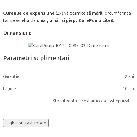
Cureaua de expansiune
(2x) vă permite să măriti circumferinta
tampoanelor de
umăr, umăr si piept CarePump Lite6
.
Dimensiuni:
Parametri suplimentari
Garanţie
:
2 ani
Lățime
:
10 cm
Stocul pentru acest articol a fost epuizat…
High-contrast mode