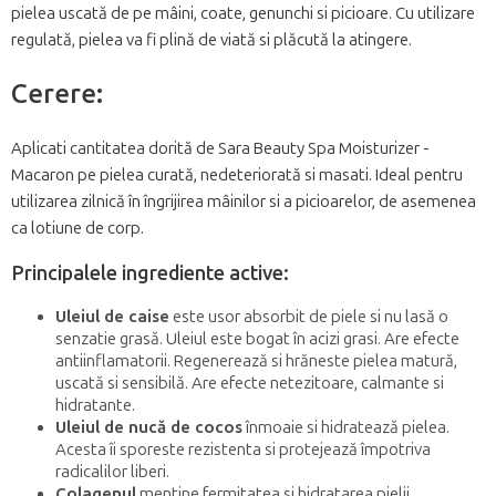
pielea uscată de pe mâini, coate, genunchi si picioare. Cu utilizare
regulată, pielea va fi plină de viată si plăcută la atingere.
Cerere:
Aplicati cantitatea dorită de Sara Beauty Spa Moisturizer -
Macaron pe pielea curată, nedeteriorată si masati. Ideal pentru
utilizarea zilnică în îngrijirea mâinilor si a picioarelor, de asemenea
ca lotiune de corp.
Principalele ingrediente active:
Uleiul de caise
este usor absorbit de piele si nu lasă o
senzatie grasă. Uleiul este bogat în acizi grasi. Are efecte
antiinflamatorii. Regenerează si hrăneste pielea matură,
uscată si sensibilă. Are efecte netezitoare, calmante si
hidratante.
Uleiul de nucă de cocos
înmoaie si hidratează pielea.
Acesta îi sporeste rezistenta si protejează împotriva
radicalilor liberi.
Colagenul
mentine fermitatea si hidratarea pielii.