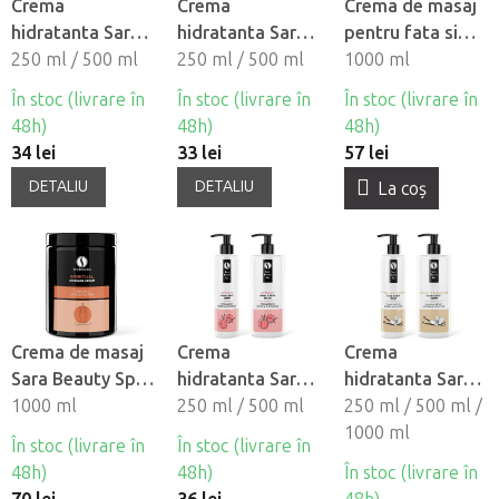
Crema
Crema
Crema de masaj
hidratanta Sara
hidratanta Sara
pentru fata si
Beauty Spa -
250 ml / 500 ml
Beauty Spa -
250 ml / 500 ml
corp Sara Beauty
1000 ml
Vitamina E
Cocos
Spa - Basic
În stoc (livrare în
În stoc (livrare în
În stoc (livrare în
48h)
48h)
48h)
34 lei
33 lei
57 lei
DETALIU
DETALIU
La coş
Crema de masaj
Crema
Crema
Sara Beauty Spa
hidratanta Sara
hidratanta Sara
- Spiritual
1000 ml
Beauty Spa -
250 ml / 500 ml
Beauty Spa -
250 ml / 500 ml /
Caise
Vanilie-Iasomie
1000 ml
În stoc (livrare în
În stoc (livrare în
48h)
48h)
În stoc (livrare în