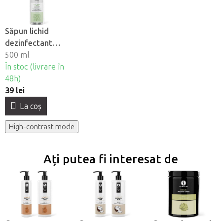
Săpun lichid
dezinfectant
Sara Beauty Spa
500 ml
- Arbore de Ceai
În stoc (livrare în
si Mentă
48h)
39 lei
La coş
High-contrast mode
Ați putea fi interesat de