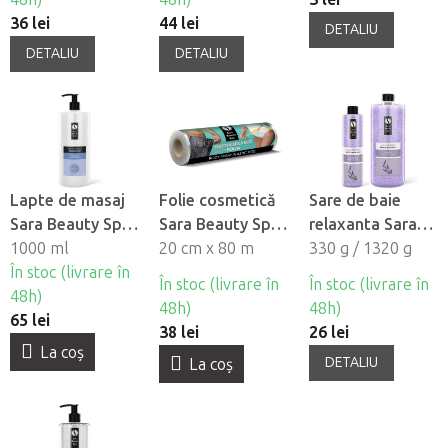
36 lei
44 lei
DETALIU
DETALIU
DETALIU
Lapte de masaj
Folie cosmetică
Sare de baie
Sara Beauty Spa
Sara Beauty Spa
relaxanta Sara
- Universal
1000 ml
pentru
20 cm x 80 m
Beauty Spa -
330 g / 1320 g
În stoc (livrare în
împachetări
Lavanda
În stoc (livrare în
În stoc (livrare în
48h)
48h)
48h)
65 lei
38 lei
26 lei
La coş
DETALIU
La coş