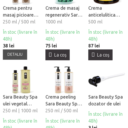
Crema pentru
Crema de masaj
Crema
masaj picioare
regenerativ Sara
anticelulitica
Sara Beauty Spa
250 ml / 500 ml
Beauty Spa -
1000 ml
Sara Beauty Spa
500 ml
- Callus Repair
Sport
În stoc (livrare în
În stoc (livrare în
În stoc (livrare în
48h)
48h)
48h)
38 lei
75 lei
87 lei
DETALIU
La coş
La coş
Sara Beauty Spa
Crema peeling
Sara Beauty Spa
ulei vegetal
Sara Beauty Spa
dozator de ulei
natural de masaj
250 ml | 1000 ml
- Scrub
250 ml / 500 ml
În stoc (livrare în
- Macaron
În stoc (livrare în
În stoc (livrare în
48h)
48h)
48h)
3 lei