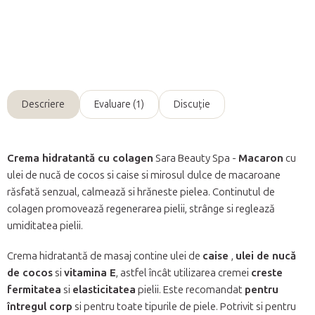
Informaţii detaliate
Întreabă
Descriere
Evaluare (1)
Discuţie
Crema hidratantă cu colagen
Sara Beauty Spa -
Macaron
cu
ulei de nucă de cocos si caise si mirosul dulce de macaroane
răsfată senzual, calmează si hrăneste pielea. Continutul de
colagen promovează regenerarea pielii, strânge si reglează
umiditatea pielii.
Crema hidratantă de masaj contine ulei de
caise
,
ulei de nucă
de cocos
si
vitamina E
, astfel încât utilizarea cremei
creste
fermitatea
si
elasticitatea
pielii. Este recomandat
pentru
întregul corp
si pentru toate tipurile de piele. Potrivit si pentru