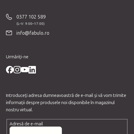
u
b
0377 102 589
s
o
info@fabulo.ro
l
Urmăriți-ne
Introduceţi adresa dumneavoastră de e-mail şi vă vom trimite
informaţii despre produsele noi disponibile în magazinul
nostru virtual.
Adresă de e-mail