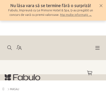
Treci
Nu lăsa vara să se termine fără o surpriză!
la
Fabulo, împreună cu Le Primore Hotel & Spa, ți-au pregătit un
conținut
concurs de vară cu premii valoroase.
Mai multe informații →
COŞ
DE
CUMPĂRĂ
Acasă
MASAJ