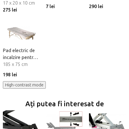
Medi Support
17 x 20 x 10 cm
Tomfit
HABYS®
7 lei
290 lei
275 lei
Pad electric de
incalzire pentru
masa de masaj
185 x 75 cm
198 lei
High-contrast mode
Ați putea fi interesat de