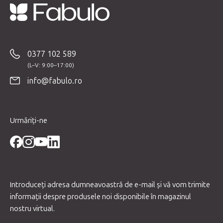
S
u
b
0377 102 589
s
o
info@fabulo.ro
l
Urmăriți-ne
Introduceţi adresa dumneavoastră de e-mail şi vă vom trimite
informaţii despre produsele noi disponibile în magazinul
nostru virtual.