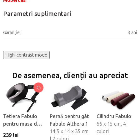
Mobercas!
Parametri suplimentari
Garanţie
:
3 ani
High-contrast mode
De asemenea, clienții au apreciat
Tetiera Fabulo
Pernă pentru gât
Cilindru Fabulo
pentru masa de
Fabulo Althera 1
66 x 15 cm, 4
masaj cu suport
14,5 x 14 x 35 cm
culori
239 lei
Ergo - negru
| 2 culori