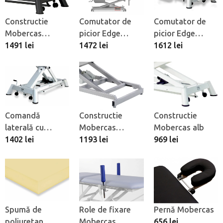
Constructie
Comutator de
Comutator de
Mobercas
picior Edge
picior Edge
antracit
1491 lei
Mobercas Gama
1472 lei
Mobercas
1612 lei
Omega
Comandă
Constructie
Constructie
laterală cu
Mobercas
Mobercas alb
piciorul
1402 lei
argintiu
1193 lei
969 lei
Mobercas
Spumă de
Role de fixare
Pernă Mobercas
poliuretan
Mobercas
656 lei