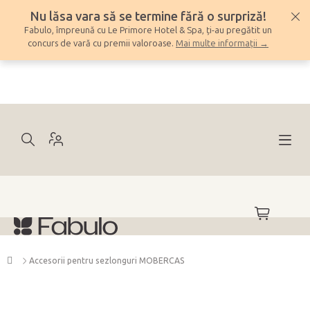
Treci
Nu lăsa vara să se termine fără o surpriză!
la
Fabulo, împreună cu Le Primore Hotel & Spa, ți-au pregătit un
conținut
concurs de vară cu premii valoroase.
Mai multe informații →
COŞ
DE
CUMPĂRĂ
Acasă
Accesorii pentru sezlonguri MOBERCAS