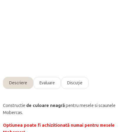
Adăuga în coş
Design negru
pentru toate paturile
Mobercas
.
Informaţii detaliate
Întreabă
Descriere
Evaluare
Discuţie
Constructie
de culoare neagră
pentru mesele si scaunele
Mobercas.
Optiunea poate fi achizitionată numai pentru mesele