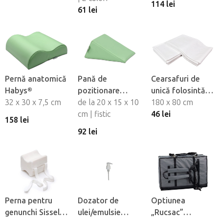
114 lei
61 lei
Pernă anatomică
Pană de
Cearsafuri de
Habys®
pozitionare
unică folosintă
32 x 30 x 7,5 cm
Habys
de la 20 x 15 x 10
impermeabile
180 x 80 cm
cm | fistic
Fabulo, 10 buc
46 lei
158 lei
92 lei
Perna pentru
Dozator de
Optiunea
genunchi Sissel®
ulei/emulsie
„Rucsac”