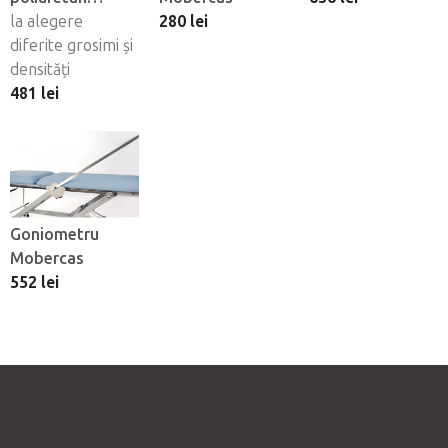
Mobercas
la alegere
280 lei
diferite grosimi și
densități
481 lei
Goniometru
Mobercas
552 lei