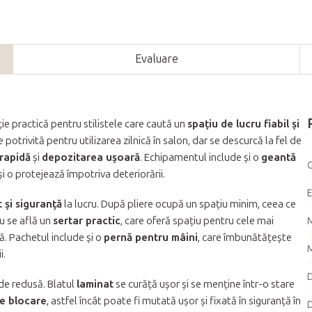
Evaluare
ie practică pentru stilistele care caută un
spațiu de lucru fiabil și
 potrivită pentru utilizarea zilnică în salon, dar se descurcă la fel de
rapidă
și
depozitarea ușoară
. Echipamentul include și o
geantă
G
și o protejează împotriva deteriorării.
 și siguranță
la lucru. După pliere ocupă un spațiu minim, ceea ce
ru se află un
sertar practic
, care oferă spațiu pentru cele mai
M
. Pachetul include și o
pernă pentru mâini
, care îmbunătățește
M
i.
D
 de redusă. Blatul
laminat
se curăță ușor și se menține într-o stare
de blocare
, astfel încât poate fi mutată ușor și fixată în siguranță în
D