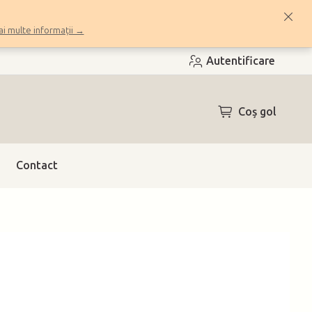
i multe informații →
Autentificare
COŞ
Coş gol
DE
CUMPĂRĂTUR
Contact