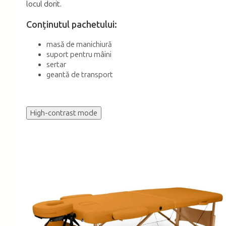
locul dorit.
Conținutul pachetului:
masă de manichiură
suport pentru mâini
sertar
geantă de transport
High-contrast mode