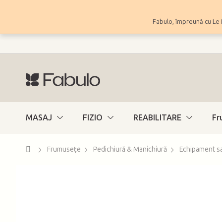
Treci
la
Fabulo, împreună cu Le 
conținut
MASAJ
FIZIO
REABILITARE
Fr
Acasă
Frumuseţe
Pedichiură & Manichiură
Echipament sa