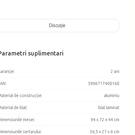
Discuţie
Parametri suplimentari
aranţie
:
2 ani
EAN
:
5906717408168
aterial de construcție
:
aluminiu
aterial de blat
:
blat laminat
imensiunile mesei
:
94 x 72 x 44 cm
imensiunile sertarului
:
36,5 x 27 x 6 cm