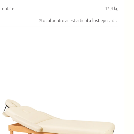
reutate
:
12,4 kg
Stocul pentru acest articol a fost epuizat…