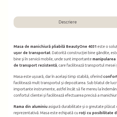
Descriere
Masa de manichiură pliabilă BeautyOne 4031
este o soluț
ușor de transportat
. Datorită construcției bine gândite, este
bine și în servicii mobile, unde sunt importante
manipularea 
de transport rezistentă
, care facilitează transportul mesei 
Masa este ușoară, dar în același timp stabilă, oferind
confort
facilitează mult transportul și depozitarea. Sub blatul de luc
importante instrumente, astfel încât să fie mereu la îndemână
confortul clientei și facilitează efectuarea precisă a manichiuri
Rama din aluminiu
asigură durabilitate și o greutate plăcut
reprezentativă. Masa este echipată cu
roți cu posibilitate 