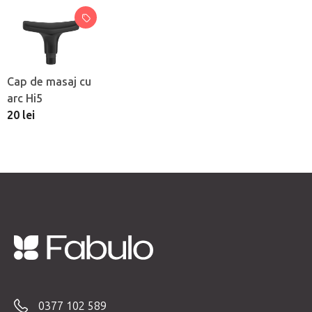
Cap de masaj cu
arc Hi5
20 lei
S
u
b
0377 102 589