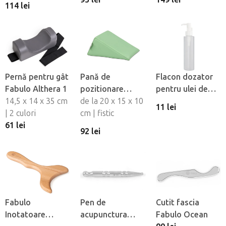
114 lei
AirGo 6, 2 buc
Pernă pentru gât
Pană de
Flacon dozator
Fabulo Althera 1
pozitionare
pentru ulei de
14,5 x 14 x 35 cm
Habys
de la 20 x 15 x 10
masaj
11 lei
| 2 culori
cm | fistic
61 lei
92 lei
Fabulo
Pen de
Cutit fascia
Inotatoare
acupunctura
Fabulo Ocean