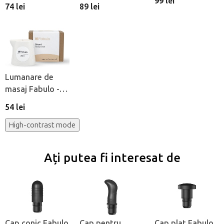
pentru
Fabulo Pen
99 lei
74 lei
89 lei
madroterapie
Lumanare de
masaj Fabulo -
Orienta
54 lei
High-contrast mode
Ați putea fi interesat de
Cap conic Fabulo
Cap pentru
Cap plat Fabulo