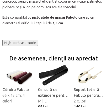
conceput pentru masajul eficient al coloanei cervicale, palmelor,
picioarelor și al grupelor musculare ale spatelui.
Este compatibil cu
pistoalele de masaj Fabulo
care au un
diametru al orificiului capului de
1,9 cm.
High-contrast mode
De asemenea, clienții au apreciat
Cilindru Fabulo
Centură de
Suport tetierã
66 x 15 cm, 4
extindere pentru
Fabulo pentru
culori
mansonul de
M | L
masa de masaj
2 culori
picior Fabulo
95 lei
149 lei