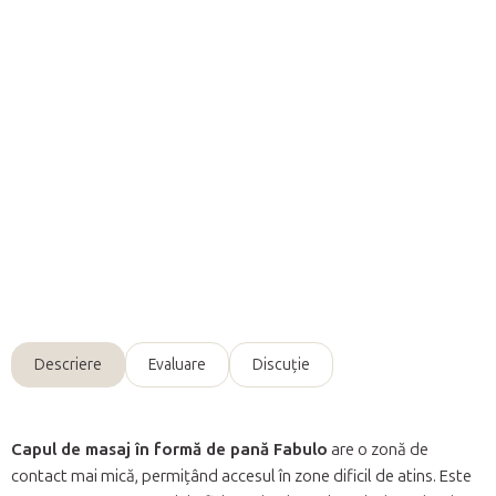
Adăuga în coş
Capul pană
este ideal pentru masajul
zonelor greu accesibile
din coloana cervicală, palme, picioare și grupele musculare ale
spatelui.
Informaţii detaliate
Întreabă
Descriere
Evaluare
Discuţie
Capul de masaj în formă de pană Fabulo
are o zonă de
contact mai mică, permițând accesul în zone dificil de atins. Este