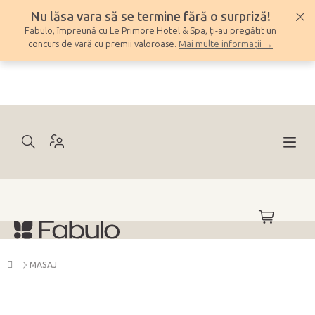
Treci
Nu lăsa vara să se termine fără o surpriză!
la
Fabulo, împreună cu Le Primore Hotel & Spa, ți-au pregătit un
conținut
concurs de vară cu premii valoroase.
Mai multe informații →
COŞ
DE
CUMPĂRĂ
Acasă
MASAJ