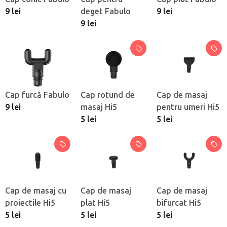
9 lei
deget Fabulo
9 lei
9 lei
Cap furcă Fabulo
Cap rotund de
Cap de masaj
9 lei
masaj Hi5
pentru umeri Hi5
5 lei
5 lei
Cap de masaj cu
Cap de masaj
Cap de masaj
proiectile Hi5
plat Hi5
bifurcat Hi5
5 lei
5 lei
5 lei