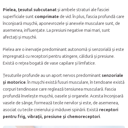
Pielea, țesutul subcutanat
și ambele straturi ale fasciei
superficiale sunt
comprimate
de vid. În plus, fascia profundă care
înconjoară mușchii, aponevrozele și anexele musculare sunt, de
asemenea, influențate. La presiuni negative mai mari, sunt
afectați și mușchii.
Pielea are o inervație predominant autonomă și senzorială și este
impregnată cu receptori pentru atingere, căldură și presiune.
Există o rețea bogată de vase capilare și limfatice.
Țesuturile profunde au un aport nervos predominant
senzoriale
și motorice
. În mușchi există fusuri musculare, în tendoane există
corpuri tendinoase care reglează tensiunea musculară. Fascia
profundă învelește mușchii, oasele și organele. Acesta înconjoară
vasele de sânge, formează tecile nervilor și este, de asemenea,
asociat cu tecile creierului și măduvei spinării. Există
receptori
pentru frig, vibrații, presiune și chemoreceptori
.