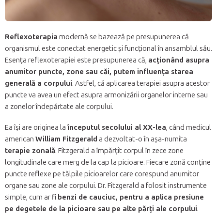
Reflexoterapia
modernă se bazează pe presupunerea că
organismul este conectat energetic și funcțional în ansamblul său.
Esența reflexoterapiei este presupunerea că,
acționând asupra
anumitor puncte, zone sau căi, putem influența starea
generală a corpului
. Astfel, că aplicarea terapiei asupra acestor
puncte va avea un efect asupra armonizării organelor interne sau
a zonelor îndepărtate ale corpului.
Ea își are originea la
începutul secolului al XX-lea
, când medicul
american
William Fitzgerald
a dezvoltat-o în așa-numita
terapie zonală
. Fitzgerald a împărțit corpul în zece zone
longitudinale care merg de la cap la picioare. Fiecare zonă conține
puncte reflexe pe tălpile picioarelor care corespund anumitor
organe sau zone ale corpului. Dr. Fitzgerald a folosit instrumente
simple, cum ar fi
benzi de cauciuc, pentru a aplica presiune
pe degetele de la picioare sau pe alte părți ale corpului
.