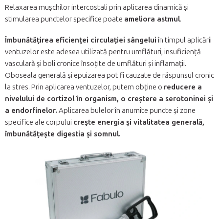
Relaxarea mușchilor intercostali prin aplicarea dinamică și
stimularea punctelor specifice poate
ameliora astmul
.
Îmbunătățirea eficienței circulației sângelui
în timpul aplicării
ventuzelor este adesea utilizată pentru umflături, insuficiență
vasculară și boli cronice însoțite de umflături și inflamații.
Oboseala generală și epuizarea pot fi cauzate de răspunsul cronic
la stres. Prin aplicarea ventuzelor, putem obține o
reducere a
nivelului de cortizol în organism, o creștere a serotoninei și
a endorfinelor.
Aplicarea bulelor în anumite puncte și zone
specifice ale corpului
crește energia și vitalitatea generală,
îmbunătățește digestia și somnul.