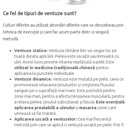
Ce fel de tipuri de ventuze sunt?
Culturi diferite au utilizat abordări diferite care se deosebeau prin
tehnica de execuție și care fac acum parte dintr-o singură
metodă.
Ventuze statice:
Ventuza rămâne într-un singur loc pe
toată durata aplicării. Pielea este uscată sau înmuiată cu
ulei. Acest lucru previne iritarea neplăcută a pielii. Este
utilizat în medicina tradițională chineză
pentru
aplicarea la punctele individuale.
Ventuze dinamice:
Ventuza este mutată pe piele, ceea ce
promovează relaxarea țesuturilor și creșterea fluxului
sanguin pe o suprafață mai mare. Este potrivită pentru
zone mai mari, pentru a afecta tensiunea musculară, pentru
a relaxa pielea, țesutul subcutanat și fascia.
Este esențială
aplicarea prealabilă a uleiului
și
masarea
zonei care
urmează să fie tratată.
Aplicarea uscată a ventuzelor:
Cea mai frecventă
metodă prin care se aplică o ventuză uscată pe piele. Pot fi