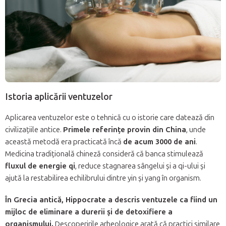
Istoria aplicării ventuzelor
Aplicarea ventuzelor este o tehnică cu o istorie care datează din
civilizațiile antice.
Primele referințe provin din China
, unde
această metodă era practicată încă
de acum 3000 de ani
.
Medicina tradițională chineză consideră că banca stimulează
fluxul de energie qi
, reduce stagnarea sângelui și a qi-ului și
ajută la restabilirea echilibrului dintre yin și yang în organism.
În Grecia antică, Hippocrate a descris ventuzele ca fiind un
mijloc de eliminare a durerii și de detoxifiere a
organismului.
Descoperirile arheologice arată că practici similare