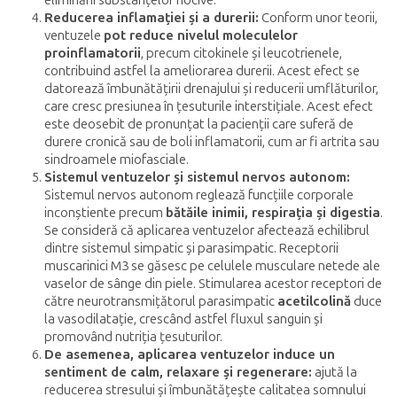
eliminării substanțelor nocive.
Reducerea inflamației și a durerii:
Conform unor teorii,
ventuzele
pot reduce nivelul moleculelor
proinflamatorii
, precum citokinele și leucotrienele,
contribuind astfel la ameliorarea durerii. Acest efect se
datorează îmbunătățirii drenajului și reducerii umflăturilor,
care cresc presiunea în țesuturile interstițiale. Acest efect
este deosebit de pronunțat la pacienții care suferă de
durere cronică sau de boli inflamatorii, cum ar fi artrita sau
sindroamele miofasciale.
Sistemul ventuzelor și sistemul nervos autonom:
Sistemul nervos autonom reglează funcțiile corporale
inconștiente precum
bătăile inimii, respirația și digestia
.
Se consideră că aplicarea ventuzelor afectează echilibrul
dintre sistemul simpatic și parasimpatic. Receptorii
muscarinici M3 se găsesc pe celulele musculare netede ale
vaselor de sânge din piele. Stimularea acestor receptori de
către neurotransmițătorul parasimpatic
acetilcolină
duce
la vasodilatație, crescând astfel fluxul sanguin și
promovând nutriția țesuturilor.
De asemenea, aplicarea ventuzelor induce un
sentiment de calm, relaxare și regenerare:
ajută la
reducerea stresului și îmbunătățește calitatea somnului