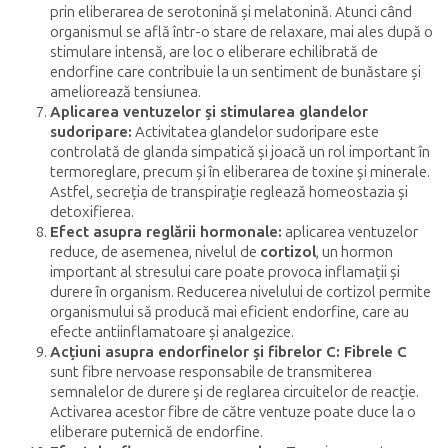
prin eliberarea de serotonină și melatonină. Atunci când
organismul se află într-o stare de relaxare, mai ales după o
stimulare intensă, are loc o eliberare echilibrată de
endorfine care contribuie la un sentiment de bunăstare și
ameliorează tensiunea.
Aplicarea ventuzelor și stimularea glandelor
sudoripare:
Activitatea glandelor sudoripare este
controlată de glanda simpatică și joacă un rol important în
termoreglare, precum și în eliberarea de toxine și minerale.
Astfel, secreția de transpirație reglează homeostazia și
detoxifierea.
Efect asupra reglării hormonale:
aplicarea ventuzelor
reduce, de asemenea, nivelul de
cortizol
, un hormon
important al stresului care poate provoca inflamații și
durere în organism. Reducerea nivelului de cortizol permite
organismului să producă mai eficient endorfine, care au
efecte antiinflamatoare și analgezice.
Acțiuni asupra endorfinelor și fibrelor C: Fibrele C
sunt fibre nervoase responsabile de transmiterea
semnalelor de durere și de reglarea circuitelor de reacție.
Activarea acestor fibre de către ventuze poate duce la o
eliberare puternică de endorfine.