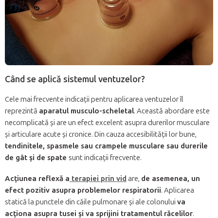
Când se aplică sistemul ventuzelor?
Cele mai frecvente indicații pentru aplicarea ventuzelor îl
reprezintă
aparatul musculo-scheletal
. Această abordare este
necomplicată și are un efect excelent asupra durerilor musculare
și articulare acute și cronice. Din cauza accesibilității lor bune,
tendinitele, spasmele sau crampele musculare sau durerile
de gât și de spate
sunt indicații frecvente.
Acțiunea reflexă a
terapiei prin vid
are,
de asemenea, un
efect pozitiv asupra problemelor respiratorii
. Aplicarea
statică la punctele din căile pulmonare și ale colonului
va
acționa asupra tusei și va sprijini tratamentul răcelilor
.