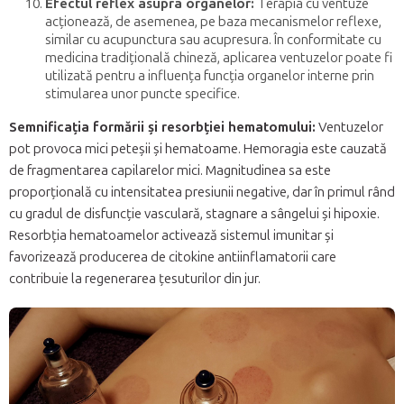
Efectul reflex asupra organelor:
Terapia cu ventuze
acționează, de asemenea, pe baza mecanismelor reflexe,
similar cu acupunctura sau acupresura. În conformitate cu
medicina tradițională chineză, aplicarea ventuzelor poate fi
utilizată pentru a influența funcția organelor interne prin
stimularea unor puncte specifice.
Semnificația formării și resorbției hematomului:
Ventuzelor
pot provoca mici peteșii și hematoame. Hemoragia este cauzată
de fragmentarea capilarelor mici. Magnitudinea sa este
proporțională cu intensitatea presiunii negative, dar în primul rând
cu gradul de disfuncție vasculară, stagnare a sângelui și hipoxie.
Resorbția hematoamelor activează sistemul imunitar și
favorizează producerea de citokine antiinflamatorii care
contribuie la regenerarea țesuturilor din jur.