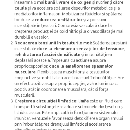
înseamnă o mai
bună livrare de oxigen
și nutrienți
către
celule
și va accelera spălarea deșeurilor metabolice și a
mediatorilor inflamatori. Mobilizarea fluidelor și spălarea
lor duce la
reducerea umflăturilor
și a presiunii
interstițiale în țesuturi. Compresia vasculară duce la
creșterea producției de oxid nitric și la o vasodilatație mai
durabilă a vaselor.
Reducerea tensiunii în țesuturile moi:
Scăderea presiunii
interstițiale
duce la eliminarea senzațiilor de tensiune
,
rehidratarea fasciei densificate
și îmbunătățirea
deplasării acesteia. Împreună cu acțiunea asupra
proprioceptorilor,
duce la ameliorarea spasmelor
musculare
. Flexibilitatea mușchilor și a țesuturilor
conjunctive și mobilitatea acestora sunt îmbunătățite. Are
un efect pozitiv asupra propriocepției, având un impact
pozitiv atât în coordonarea musculară, cât și forța
musculară.
Creșterea circulației limfatice:
limfa
este un fluid care
transportă substanțele reziduale și toxinele din țesuturi și
lichidul tisular. Este implicată în funcționarea sistemului
imunitar. Ventuzele favorizează detoxifierea organismului
prin îmbunătățirea drenajului limfatic și accelerarea