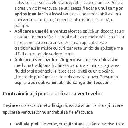
utilizate atât ventuzele statice, cât și cele dinamice. Pentru
a crea un vid în ventuză, se utilizează
flacăra unui tampon
aprins înmuiat în alcool
sau presiunea mecanică asupra
unei ventuze moi sau, în cazul ventuzelor cu supapă, o
pompă.
Aplicarea umedă a ventuzelor:
se aplică un decoct sau o
exudare medicinală și se poate utiliza o metodă la cald sau
la rece pentru a crea un vid. Această aplicație este
tradițională în multe culturi, dar este un tip de aplicație mai
dificil din punct de vedere tehnic.
Aplicarea ventuzelor sângeroase:
adesea utilizată în
medicina tradițională chineză pentru a elimina stagnarea
fluidelor și a sângelui. Pielea este lovită cu un ciocănel
„floare de prun” înainte de aplicarea ventuzei. Presiunea
aspiră apoi câțiva mililitri de sânge din țesuturi
.
Contraindicații pentru utilizarea ventuzelor
Deși aceasta este o metodă sigură, există anumite situații în care
aplicarea ventuzelor nu ar trebui să fie efectuată.
Boli ale pielii:
eczeme, erupții cutanate, răni deschise. Este