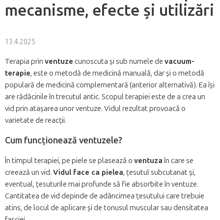
mecanisme, efecte și utilizări
13.4.2025
Terapia prin
ventuze
cunoscuta și sub numele de
vacuum-
terapie
, este o metodă de medicină manuală, dar și o metodă
populară de medicină complementară (anterior alternativă). Ea își
are rădăcinile în trecutul antic. Scopul terapiei este de a crea un
vid prin atașarea unor ventuze. Vidul rezultat provoacă o
varietate de reacții.
Cum funcționează ventuzele?
În timpul terapiei, pe piele se plasează o
ventuza
în care se
creează un vid.
Vidul face ca pielea
, țesutul subcutanat și,
eventual, țesuturile mai profunde să fie absorbite în ventuze.
Cantitatea de vid depinde de adâncimea țesutului care trebuie
atins, de locul de aplicare și de tonusul muscular sau densitatea
fasciei.