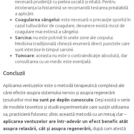
necesară prudență cu pielea uscată și iritată. Pentru
intoleranța la histamină se recomandă testarea prealabilă
a aplicării.
Coagularea sângelui:
este necesară o precauție sporită în
cazul tulburărilor de coagulare, deoarece există riscul de
coagulare mai extinsă a sângelui.
Sarcina:
nu este potrivit în unele zone ale corpului.
Medicina tradițională chineză enumeră direct punctele care
sunt interzise în timpul sarcinii.
Tumoare
: aceasta nu este o contraindicație absolută, dar
consultarea cu un medic este esențială.
Concluzii
Aplicarea ventuzelor este o metodă terapeutică complexă ale
cărei efecte asupra sistemului nervos și asupra regenerării
țesuturilor moi
nu sunt pe deplin cunoscute
. Deși există o serie
de modele teoretice și studii experimentale care susțin utilizarea
sa, practicienii folosesc zilnic această metodă cu un mesaj clar –
aplicarea ventuzelor are într-adevăr un efect benefic atât
asupra relaxării, cât și asupra regenerării,
după cum atestă