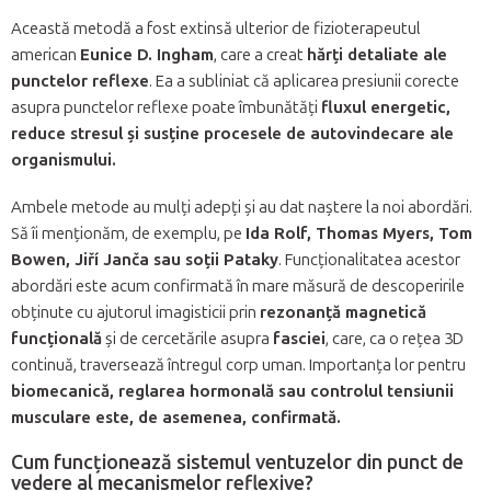
Această metodă a fost extinsă ulterior de fizioterapeutul
american
Eunice D. Ingham
, care a creat
hărți detaliate ale
punctelor reflexe
. Ea a subliniat că aplicarea presiunii corecte
asupra punctelor reflexe poate îmbunătăți
fluxul energetic,
reduce stresul și susține procesele de autovindecare ale
organismului.
Ambele metode au mulți adepți și au dat naștere la noi abordări.
Să îi menționăm, de exemplu, pe
Ida Rolf, Thomas Myers, Tom
Bowen, Jiří Janča sau soții Pataky
. Funcționalitatea acestor
abordări este acum confirmată în mare măsură de descoperirile
obținute cu ajutorul imagisticii prin
rezonanță magnetică
funcțională
și de cercetările asupra
fasciei
, care, ca o rețea 3D
continuă, traversează întregul corp uman. Importanța lor pentru
biomecanică, reglarea hormonală sau controlul tensiunii
musculare este, de asemenea, confirmată.
Cum funcționează sistemul ventuzelor din punct de
vedere al mecanismelor reflexive?