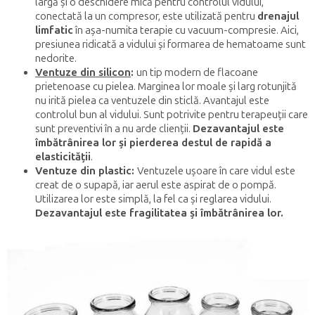
largă și o deschidere mică pentru controlul vidului,
conectată la un compresor, este utilizată pentru
drenajul
limfatic
în așa-numita terapie cu vacuum-compresie. Aici,
presiunea ridicată a vidului și formarea de hematoame sunt
nedorite.
Ventuze din silicon
:
un tip modern de flacoane
prietenoase cu pielea. Marginea lor moale și larg rotunjită
nu irită pielea ca ventuzele din sticlă. Avantajul este
controlul bun al vidului. Sunt potrivite pentru terapeuții care
sunt preventivi în a nu arde clienții.
Dezavantajul este
îmbătrânirea lor și pierderea destul de rapidă a
elasticității
.
Ventuze din plastic:
Ventuzele ușoare în care vidul este
creat de o supapă, iar aerul este aspirat de o pompă.
Utilizarea lor este simplă, la fel ca și reglarea vidului.
Dezavantajul este fragilitatea și îmbătrânirea lor.