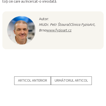
toți cei care au încercat-o vreodată.
Autor:
MUDr. Petr Štourač
Clinica FyzioArt,
Brno
www.fyzioart.cz
ARTICOL ANTERIOR
URMĂTORUL ARTICOL