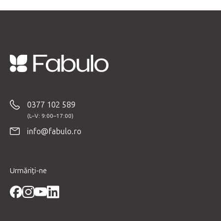
S
u
b
0377 102 589
s
o
info@fabulo.ro
l
Urmăriți-ne