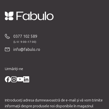
S
u
b
0377 102 589
s
o
info@fabulo.ro
l
Urmăriți-ne
Introduceţi adresa dumneavoastră de e-mail şi vă vom trimite
informaţii despre produsele noi disponibile în magazinul