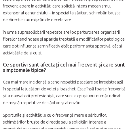
frecvent apare în activități care solicită intens mecanismul
extensor al genunchiului – în special la sărituri, schimbări bruște
de direcție sau mișcări de decelerare.
În urma suprasolicitării repetate are loc perturbarea organizării
fibrelor tendinoase și apariția treptată a modificărilor patologice,
care pot influența semnificativ atât performanța sportivă, cât și
activitățile de zi cu zi.
Ce sportivi sunt afectați cel mai frecvent și care sunt
simptomele tipice?
Cea mai mare incidență a tendinopatiei patelare se înregistrează
în special la jucătorii de volei și baschet. Este însă foarte frecventă
și la dansatorii profesioniști, care sunt expuși unui număr ridicat
de mișcări repetitive de sărituri și aterizări.
Sporturile și activitățile cu o frecvență mare a săriturilor,
schimbărilor bruște de direcție sau a solicitării intense a
aparatului extensor al genunchiului reprezintă cel mai mare risc