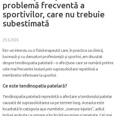
problemă frecventă a
sportivilor, care nu trebuie
subestimată
25.5.2026
Într-un interviu cu o fizioterapeută care, în practica sa clinică,
lucrează și cu dansatori profesioniști și sportivi, am discutat
despre tendinopatia patelară – o afecțiune care se numără printre
cele mai frecvente leziuni prin suprasolicitare repetitivă a
membrelor inferioare la sportivi.
Ce este tendinopatia patelară?
Tendinopatia patelară reprezintă o afectare a tendonului patelar
cauzată de suprasolicitarea sa pe termen lung. Aceasta este
încadrată în categoria așa-numitelor „overuse injuries”, adică
leziuni apărute ca urmare a încărcării excesive și repetate. Cel mai