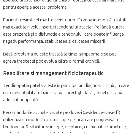
pentru apariția acestei probleme.
Pacienții resimt cel mai frecvent durere în zona inferioară a rotulei,
mai exact la nivelul inserției tendonului patelar. Pe lângă durere,
este prezentă și o disfuncție a tendonului, care poate influența
negativ performanța, stabilitatea și calitatea mișcării.
Dacă problema nu este tratată la timp, simptomele se pot
agrava treptat și pot evolua către o formă cronică.
Reabilitare și management fizioterapeutic
Tendinopatia patelară este în principal un diagnostic clinic, în care
un rol esențial îl are fizioterapia corect ghidată și kinetoterapia
adecvat adaptată.
Recomandările actuale bazate pe dovezi („evidence-based”)
utilizează un model în patru etape de încărcare progresivă a
tendonului. Reabilitarea începe, de obicei, cu exerciții izometrice,