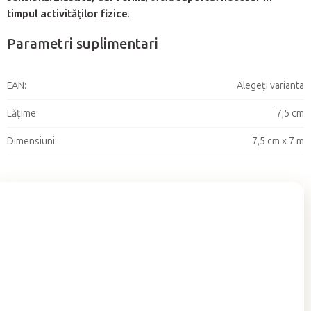
timpul activităților fizice
.
Parametri suplimentari
EAN
:
Alegeţi varianta
Lățime
:
7,5 cm
Dimensiuni
:
7,5 cm x 7 m