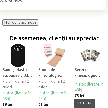
Evaluare
35,33 lei / 100 g
preţ:
High-contrast mode
De asemenea, clienții au apreciat
Bandaj elastic
Banda de
Benzi de
autoadeziv D3
kineziologie
kinesiologie
Cohesive
7,5 cm x 5 m | 2
Nasara, 7,5cm
7,5 cm x 5 m | 2
încrucisată cruce
În stoc (livrare în
bandage, 7,5cm
culori
culori
BB Tape
48h)
În stoc (livrare în
În stoc (livrare în
75 lei
48h)
48h)
DETALIU
19 lei
61 lei