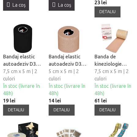
23 lei
La coş
La coş
DETALIU
Bandaj elastic
Bandaj elastic
Banda de
autoadeziv D3
autoadeziv D3
kineziologie
Cohesive
7,5 cm x 5 m | 2
Cohesive
5 cm x 5 m | 2
Nasara, 7,5cm
7,5 cm x 5 m | 2
bandage, 7,5cm
culori
bandage, 5cm
culori
culori
În stoc (livrare în
În stoc (livrare în
În stoc (livrare în
48h)
48h)
48h)
19 lei
14 lei
61 lei
DETALIU
DETALIU
DETALIU