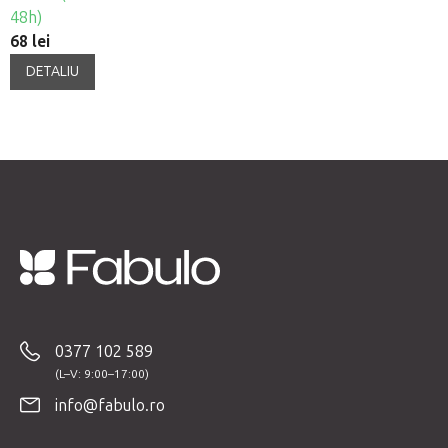
48h)
68 lei
DETALIU
S
u
b
0377 102 589
s
o
info@fabulo.ro
l