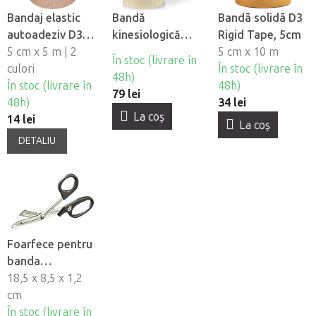
Bandaj elastic
Bandă
Bandã solidã D3
autoadeziv D3
kinesiologică
Rigid Tape, 5cm
Cohesive
5 cm x 5 m | 2
pentru fată
5 cm x 10 m
În stoc (livrare în
bandage, 5cm
culori
CureTape®
În stoc (livrare în
48h)
În stoc (livrare în
Beauty
48h)
79 lei
48h)
34 lei
La coş
14 lei
La coş
DETALIU
Foarfece pentru
banda
kinesiologica D3
18,5 x 8,5 x 1,2
cm
În stoc (livrare în