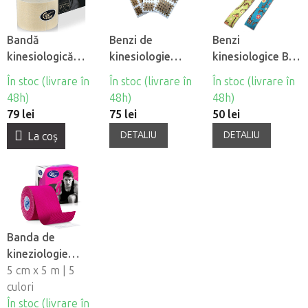
Bandă
Benzi de
Benzi
kinesiologică
kinesiologie
kinesiologice BB
pentru fată
încrucisată cruce
Tape pentru
În stoc (livrare în
În stoc (livrare în
În stoc (livrare în
CureTape®
BB Tape
piele sensibila -
48h)
48h)
48h)
Beauty
motiv pentru
79 lei
75 lei
50 lei
copii - girafa
DETALIU
DETALIU
La coş
Banda de
kineziologie
CureTape®
5 cm x 5 m | 5
Sports
culori
În stoc (livrare în