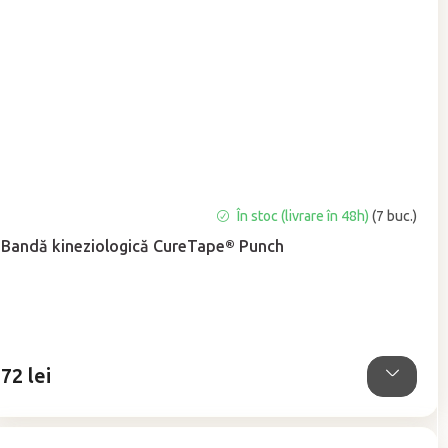
Evaluarea
În stoc (livrare în 48h)
(7 buc.)
medie
Bandă kineziologică CureTape® Punch
a
produsului
este
5,0
din
5
72 lei
stele.