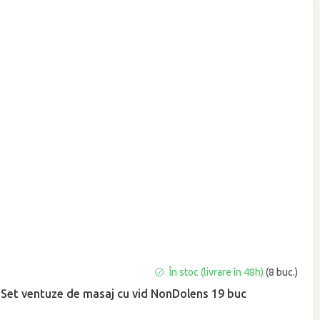
Evaluarea
În stoc (livrare în 48h)
(8 buc.)
medie
Set ventuze de masaj cu vid NonDolens 19 buc
a
produsului