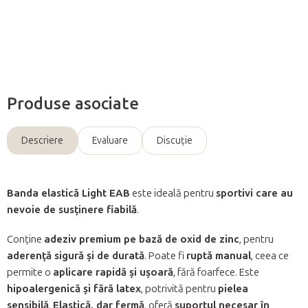
Întreabă
Produse asociate
Descriere
Evaluare
Discuţie
Banda elastică Light EAB
este ideală pentru
sportivi care au
nevoie de susținere fiabilă
.
Conține
adeziv premium pe bază de oxid de zinc
, pentru
aderență sigură și de durată
. Poate fi
ruptă manual
, ceea ce
permite o
aplicare rapidă și ușoară
, fără foarfece. Este
hipoalergenică și fără latex
, potrivită pentru
pielea
sensibilă
.
Elastică, dar fermă
, oferă
suportul necesar în