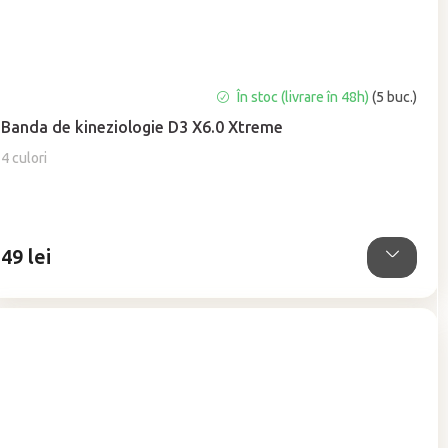
Evaluarea
În stoc (livrare în 48h)
(5 buc.)
medie
Banda de kineziologie D3 X6.0 Xtreme
a
produsului
4 culori
este
5,0
din
5
49 lei
stele.