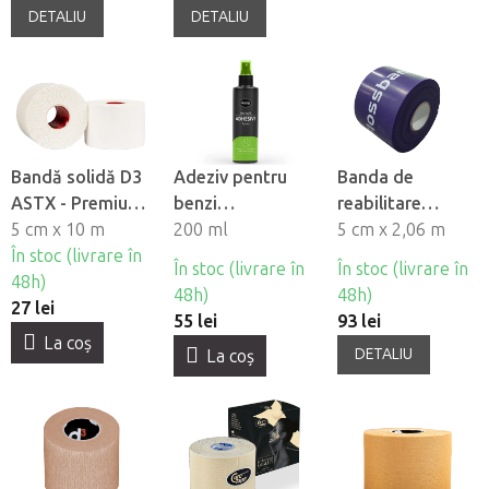
DETALIU
DETALIU
Bandă solidă D3
Adeziv pentru
Banda de
ASTX - Premium
benzi
reabilitare
Sport Tape, 5cm
5 cm x 10 m
kinesiologice
200 ml
Sanctaband
5 cm x 2,06 m
În stoc (livrare în
Fasciq® Pre-
Floss band
În stoc (livrare în
În stoc (livrare în
48h)
Tape Adhesive
48h)
48h)
27 lei
Spray
55 lei
93 lei
La coş
DETALIU
La coş