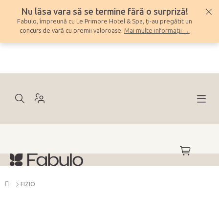
Treci
Nu lăsa vara să se termine fără o surpriză!
la
Fabulo, împreună cu Le Primore Hotel & Spa, ți-au pregătit un
conținut
concurs de vară cu premii valoroase.
Mai multe informații →
COŞ
DE
CUMPĂRĂ
Acasă
FIZIO