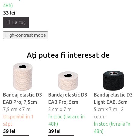
48h)
33 lei
La coş
High-contrast mode
Ați putea fi interesat de
Bandaj elastic D3
Bandaj elastic D3
Bandaj elastic D3
EAB Pro, 7,5cm
EAB Pro, 5cm
Light EAB, 5cm
7,5 cm x 7 m
5 cm x 7 m
5 cm x 7 m | 2
Disponibil în 1
În stoc (livrare în
culori
săpt.
48h)
În stoc (livrare în
59 lei
39 lei
48h)