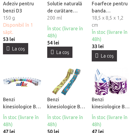
Adeziv pentru
Solutie naturală
Foarfece pentru
benzi D3
de curătare
banda
150 g
înainte de lipire
200 ml
kinesiologica D3
18,5 x 8,5 x 1,2
Disponibil în 1
cm
În stoc (livrare în
săpt.
În stoc (livrare în
48h)
53 lei
48h)
54 lei
33 lei
La coş
La coş
La coş
Benzi
Benzi
Benzi
kinesiologice BB
kinesiologice BB
kinesiologice BB
Tape
Tape pentru
Tape Design -
În stoc (livrare în
În stoc (livrare în
În stoc (livrare în
piele sensibila -
Tatuaj
48h)
48h)
48h)
motiv pentru
47 lei
50 lei
47 lei