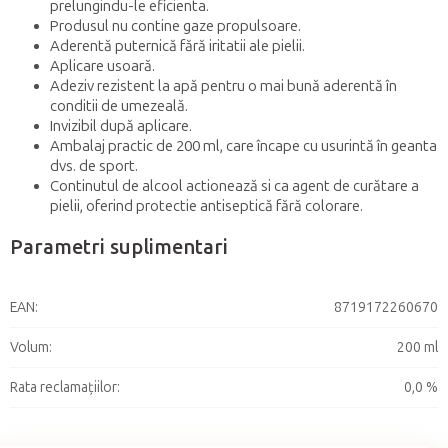
prelungindu-le eficienta.
Produsul nu contine gaze propulsoare.
Aderentă puternică fără iritatii ale pielii.
Aplicare usoară.
Adeziv rezistent la apă pentru o mai bună aderentă în
conditii de umezeală.
Invizibil după aplicare.
Ambalaj practic de 200 ml, care încape cu usurintă în geanta
dvs. de sport.
Continutul de alcool actionează si ca agent de curătare a
pielii, oferind protectie antiseptică fără colorare.
Parametri suplimentari
EAN
:
8719172260670
Volum
:
200 ml
Rata reclamațiilor
:
0,0 %