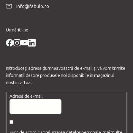
o
info@fabulo.ro
l
Urmăriți-ne
Introduceţi adresa dumneavoastră de e-mail şi vă vom trimite
informaţii despre produsele noi disponibile în magazinul
nostru virtual.
Adresă de e-mail
Sunt de acord cu prelucrarea datelor personale, mai multe