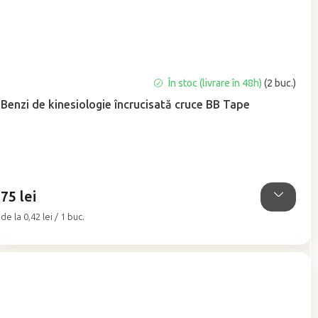
Evaluarea
În stoc (livrare în 48h)
(2 buc.)
medie
Benzi de kinesiologie încrucisată cruce BB Tape
a
produsului
este
5,0
din
5
75 lei
stele.
Evaluare
de la 0,42 lei / 1 buc.
preţ: