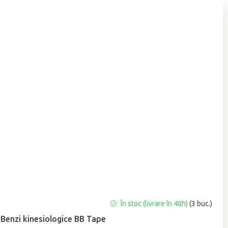
Evaluarea
În stoc (livrare în 48h)
(3 buc.)
medie
Benzi kinesiologice BB Tape
a