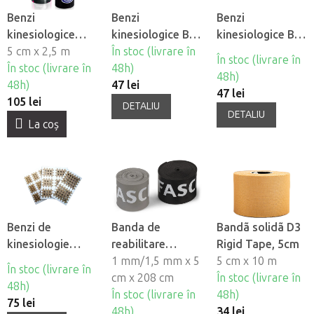
Benzi
Benzi
Benzi
kinesiologice
kinesiologice BB
kinesiologice BB
MyCureTape® -
5 cm x 2,5 m
Tape Design -
În stoc (livrare în
Tape
În stoc (livrare în
roz/negru/leopard
În stoc (livrare în
Motiv animal
48h)
48h)
48h)
47 lei
47 lei
105 lei
DETALIU
DETALIU
La coş
Benzi de
Banda de
Bandã solidã D3
kinesiologie
reabilitare
Rigid Tape, 5cm
încrucisată cruce
Fasciq®
1 mm/1,5 mm x 5
5 cm x 10 m
În stoc (livrare în
BB Tape
flossband
cm x 208 cm
În stoc (livrare în
48h)
În stoc (livrare în
48h)
75 lei
48h)
34 lei