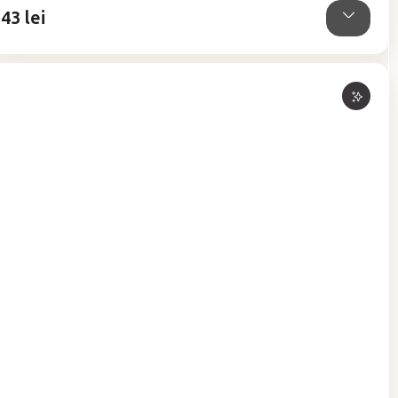
43 lei
stele.