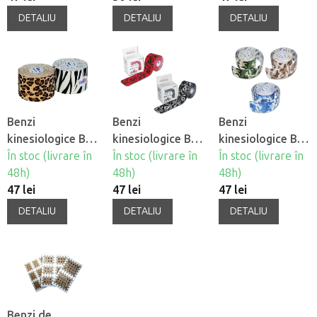
copii - girafa
DETALIU
DETALIU
DETALIU
Benzi
Benzi
Benzi
kinesiologice BB
kinesiologice BB
kinesiologice BB
Tape Design -
În stoc (livrare în
Tape Design -
În stoc (livrare în
Tape Design -
În stoc (livrare în
Motiv animal
48h)
Cranii
48h)
Mascare
48h)
47 lei
47 lei
47 lei
DETALIU
DETALIU
DETALIU
Benzi de