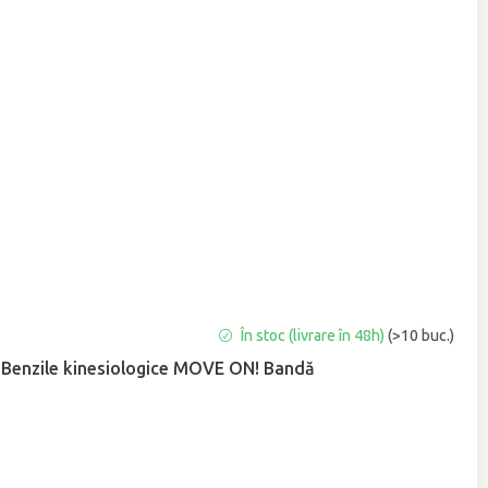
Evaluarea
În stoc (livrare în 48h)
(>10 buc.)
medie
Benzile kinesiologice MOVE ON! Bandă
a
produsului
este
5,0
din
5