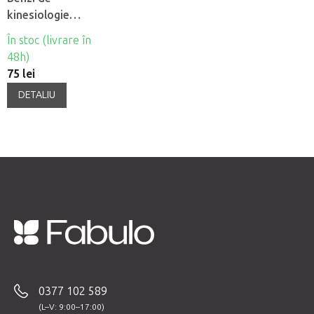
kinesiologie
încrucisată cruce
În stoc (livrare în
BB Tape
48h)
75 lei
DETALIU
S
u
b
0377 102 589
s