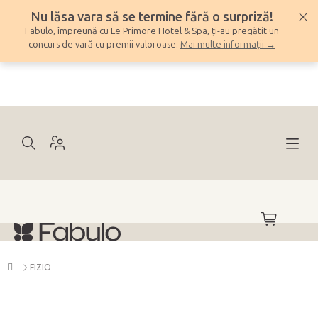
Treci
Nu lăsa vara să se termine fără o surpriză!
la
Fabulo, împreună cu Le Primore Hotel & Spa, ți-au pregătit un
conținut
concurs de vară cu premii valoroase.
Mai multe informații →
COŞ
DE
CUMPĂRĂ
Acasă
FIZIO