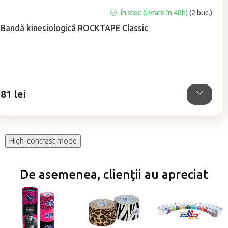
Evaluarea
În stoc (livrare în 48h)
(2 buc.)
medie
Bandã kinesiologicã ROCKTAPE Classic
a
produsului
este
4,8
din
5
81 lei
stele.
High-contrast mode
De asemenea, clienții au apreciat