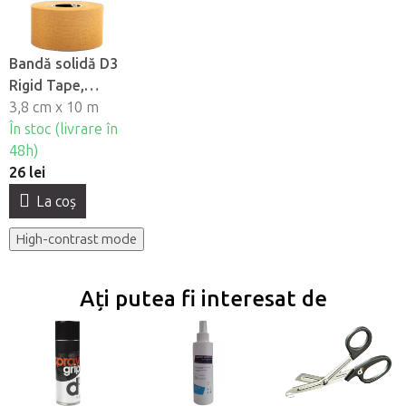
Bandă solidă D3
Rigid Tape,
3,8cm
3,8 cm x 10 m
În stoc (livrare în
48h)
26 lei
La coş
High-contrast mode
Ați putea fi interesat de